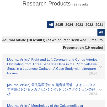
Research Products
(
29
results)
All
2025
2024
2023
2022
2021
All
Journal Article (10 results) (of which Peer Reviewed: 9 results,
Presentation (19 results)
[Journal Article] Right and Left Coronary and Conus Arteries
Originating from Three Separate Ostia in the Right Valsalva
Sinus in a Japanese Cadaver: A Case Study with Literature
Review
2024
[Journal Article] 最先端医療の今 超音波照射によるコスタメ
ア構造におけるメカノセンシング/トランスダクションの解
析
2024
[Journal Article] Morphology of the Calcaneofibular