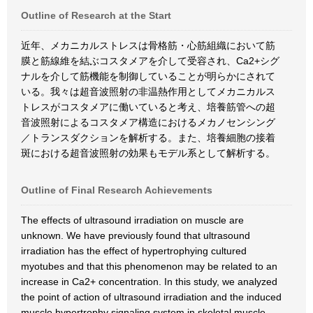
Outline of Research at the Start
近年、メカニカルストレスは骨格筋・心筋組織において筋
膜と筋線維を結ぶコスタメアを介して受容され、Ca2+シグ
ナルを介して筋機能を制御していることが明らかにされて
いる。我々は超音波照射の非温熱作用としてメカニカルス
トレスがコスタメアに働いていると考え、培養筋管への超
音波照射によるコスタメア構造におけるメカノセンシング
／トランスダクションを解析する。また、培養細胞の接着
斑における超音波照射の効果もモデル系として解析する。
Outline of Final Research Achievements
The effects of ultrasound irradiation on muscle are
unknown. We have previously found that ultrasound
irradiation has the effect of hypertrophying cultured
myotubes and that this phenomenon may be related to an
increase in Ca2+ concentration. In this study, we analyzed
the point of action of ultrasound irradiation and the induced
muscle hypertrophy signaling system in skeletal muscle-