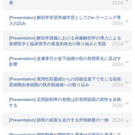
果
2024
[Presentation] 解剖学実習準備学習としてのe-ラーニング導
入の試み
2024
[Presentation] 解剖学講義における画像解剖学の導入による
基礎医学と臨床医学の垂直的統合の取り組みと実践
2024
[Presentation] 皮膚牽引が皮下組織や筋の形態変化に及ぼす
影響
2024
[Presentation] 廃用性筋萎縮からの回復促進下で生じる筋衛
星細胞由来細胞の既存筋線維への取り込み
2024
[Presentation] 足関節靭帯の形態は距骨関節面の変性を反映
する
2024
[Presentation] 鎖骨の前面を走行する外頸静脈の一例
2024
[Presentation] 閉鎖動脈が閉鎖管を通過せず死冠を形成して