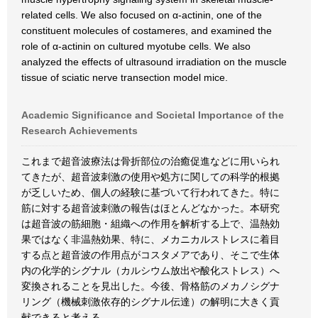
related cells. We also focused on α-actinin, one of the
constituent molecules of costameres, and examined the
role of α-actinin on cultured myotube cells. We also
analyzed the effects of ultrasound irradiation on the muscle
tissue of sciatic nerve transection model mice.
Academic Significance and Societal Importance of the
Research Achievements
これまで超音波療法は骨折部位の治癒促進などに用いられ
てきたが、超音波刺激の使用や処方に関しての科学的根拠
が乏しいため、個人の経験に基づいて行われてきた。特に
筋に対する超音波刺激の報告はほとんどなかった。本研究
は超音波の筋細胞・組織への作用を解析する上で、温熱効
果ではなく非温熱効果、特に、メカニカルストレスに着目
する点と超音波の作用点がコスタメアであり、そこで生体
内の化学的シグナル（カルシウム放出や酸化ストレス）へ
変換されることを見出した。今後、骨格筋のメカノシグナ
リング（機械刺激依存的シグナル伝達）の解明に大きく貢
献できると考える。