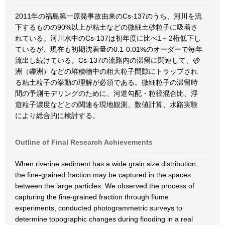
2011年の福島第一原発事故由来のCs-137のうち、河川を流
下するものの90%以上が粘土などの微細土砂粒子に吸着さ
れている。河川水中のCs-137は初年度に比べ1～2桁低下し
ているが、現在も初期沈着量の0.1-0.01%のオーダーで毎年
流出し続けている。Cs-137の流路内の滞留に関連して、砂
洲（礫洲）などの堆積物中の粗大粒子間隙にトラップされ
る粘土粒子の挙動の理解が必須である。微細粒子の滞留時
間の予測モデリングのために、河道勾配・粒径混合比、浮
遊粒子濃度などとの関連を現地観測、数値計算、水路実験
により総合的に検討する。
Outline of Final Research Achievements
When riverine sediment has a wide grain size distribution,
the fine-grained fraction may be captured in the spaces
between the large particles. We observed the process of
capturing the fine-grained fraction through flume
experiments, conducted photogrammetric surveys to
determine topographic changes during flooding in a real