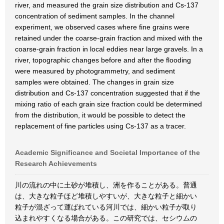
river, and measured the grain size distribution and Cs-137
concentration of sediment samples. In the channel
experiment, we observed cases where fine grains were
retained under the coarse-grain fraction and mixed with the
coarse-grain fraction in local eddies near large gravels. In a
river, topographic changes before and after the flooding
were measured by photogrammetry, and sediment
samples were obtained. The changes in grain size
distribution and Cs-137 concentration suggested that if the
mixing ratio of each grain size fraction could be determined
from the distribution, it would be possible to detect the
replacement of fine particles using Cs-137 as a tracer.
Academic Significance and Societal Importance of the
Research Achievements
川の流れの中に土砂が堆積し、洲を作ることがある。普通
は、大きな粒子ほど堆積しやすいが、大きな粒子と細かい
粒子が混ざって運ばれている河川では、細かい粒子が取り
込まれやすくなる場合がある。この研究では、セシウムの