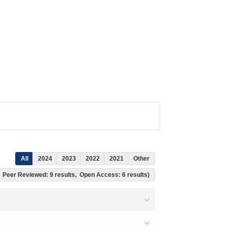
All
2024
2023
2022
2021
Other
ts, Peer Reviewed: 9 results, Open Access: 6 results)