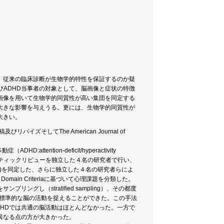
れ、従来の臨床診断が生物学的特性を保証するのか疑
びADHD当事者の対象として、脳画像と症状の特徴
画像を用いて生物学的同質性が高い集団を同定する
大きな影響を与えうる。更には、生物学的同質性が
大きい。
そしてThe American Journal of
attention-deficit/hyperactivity
テマティックリビューを独立した４名の研究者で行い、
 MRI)を同定した、さらに独立した４名の研究者らによ
ain Criteriaに基づいて心理課題を分類した。
グし（stratified sampling）、その都度
の標準的な脳の活動を捉えることができた。この手法
DHDでは共通の脳活動はほとんどなかった。一方で
異なる点の方が大きかった。