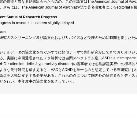
究の前提と異なる結果出会ったものの、この同論文はThe American Journal of P
。さらには、The American Journal of Psychiatry誌で著名研究者によるed
ent Status of Research Progress
rogress in research has been slightly delayed.
son
研究のスクリーニング及び論文化およびリバイズなど受理のために時間を要したた
ジナルデータの論文化を急ぐがすでに類似テーマで先行研究が出てきておりオリジ
る。実際に今回受理されたメタ解析では自閉スペクトラム症（ASD：autism spectru
HD：attention-deficit/hyperactivity disorder)の当事者では心理
ような先行研究を踏まえると、ASDとADHDを単一ものと想定している当研究に
論点を大幅に変更する必要がある。これらの点について国内外の研究者らとディス
どを行い、本年度中の論文化をめざしていく。