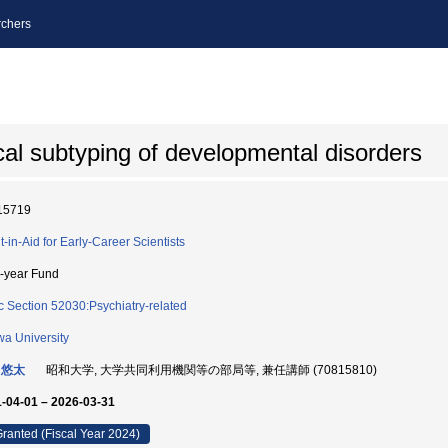
chers
cal subtyping of developmental disorders
15719
t-in-Aid for Early-Career Scientists
i-year Fund
c Section 52030:Psychiatry-related
a University
 悠太
昭和大学, 大学共同利用機関等の部局等, 兼任講師 (70815810)
-04-01 – 2026-03-31
ranted (Fiscal Year 2024)