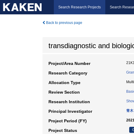
Search Research Projects
Search Resear
Back to previous page
transdiagnostic and biologi
21K
Project/Area Number
Gran
Research Category
Mult
Allocation Type
Basi
Review Section
Show
Research Institution
青木
Principal Investigator
2021
Project Period (FY)
G
Project Status