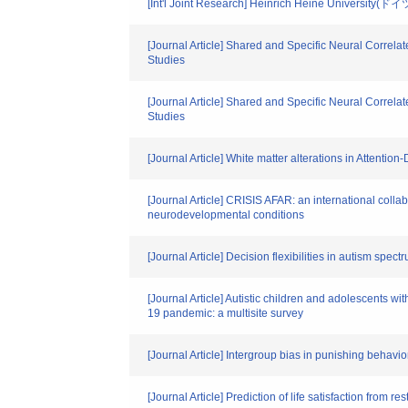
[Int'l Joint Research] Heinrich Heine University(ドイ
[Journal Article] Shared and Specific Neural Correla
Studies
[Journal Article] Shared and Specific Neural Correla
Studies
[Journal Article] White matter alterations in Attentio
[Journal Article] CRISIS AFAR: an international coll
neurodevelopmental conditions
[Journal Article] Decision flexibilities in autism spe
[Journal Article] Autistic children and adolescents w
19 pandemic: a multisite survey
[Journal Article] Intergroup bias in punishing behavi
[Journal Article] Prediction of life satisfaction from 