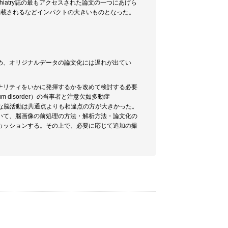
sychiatry誌の最もアクセスされた論文の一つにあげら
itorialも掲載されるなどインパクトの大きいものとなった。
め、オリジナルデータの論文化には遅れが出てい
ナリティをいかに発揮するかを改めて検討する必要
m disorder）の当事者と注意欠如多動症
課題実行中の標準的な脳活動は共通点よりも相違点の方が大きかった。
おいて、脳画像の前処理の方法・解析方法・論文化の
カッションする。その上で、必要に応じて追加の撮