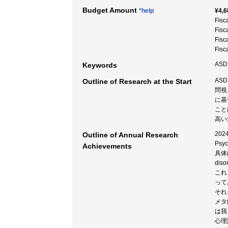
Budget Amount
*help
¥4,6
Fisc
Fisc
Fisc
Fisc
ASD 
Keywords
AS
Outline of Research at the Start
問視
に基
こと
高い
20
Outline of Annual Research
Ps
Achievements
具体的
di
これ
って
それ
メタ
は我
心理