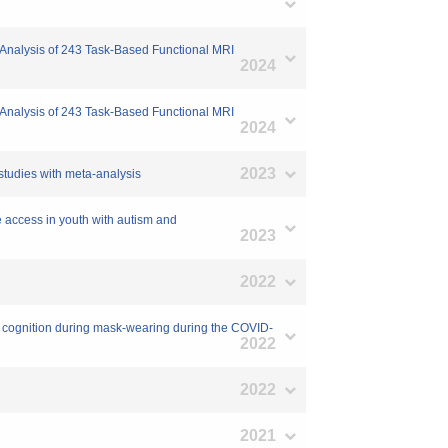
ta-Analysis of 243 Task-Based Functional MRI
2024
ta-Analysis of 243 Task-Based Functional MRI
2024
2023
 studies with meta-analysis
e access in youth with autism and
2023
2022
cial cognition during mask-wearing during the COVID-
2022
2022
2021