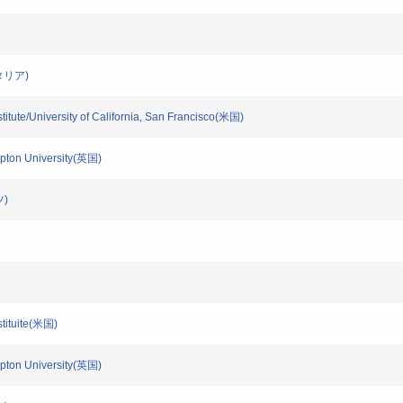
(イタリア)
ute/University of California, San Francisco(米国)
mpton University(英国)
ツ)
tituite(米国)
mpton University(英国)