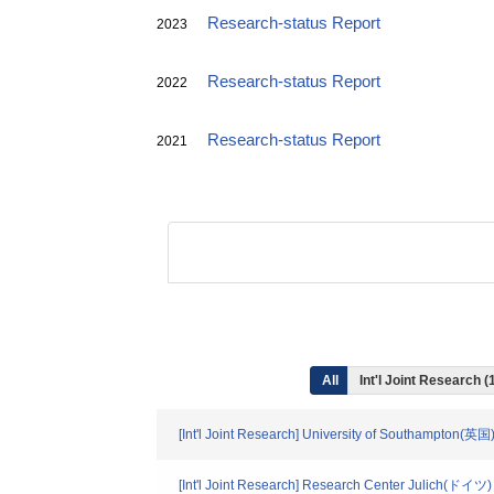
Research-status Report
2023
Research-status Report
2022
Research-status Report
2021
All
Int'l Joint Research (
[Int'l Joint Research] University of Southampton(英国
[Int'l Joint Research] Research Center Julich(ドイツ)