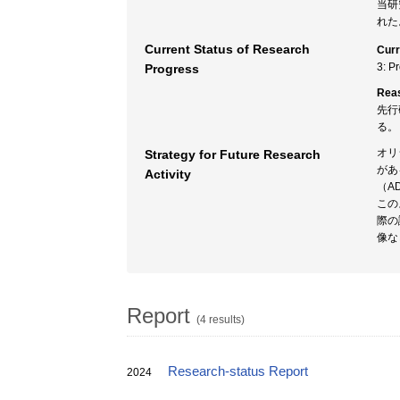
当研
れた
Current Status of Research
Curr
3: P
Progress
Rea
先行
る。
オリ
Strategy for Future Research
があ
Activity
（AD
この
際の
像な
Report
(4 results)
Research-status Report
2024