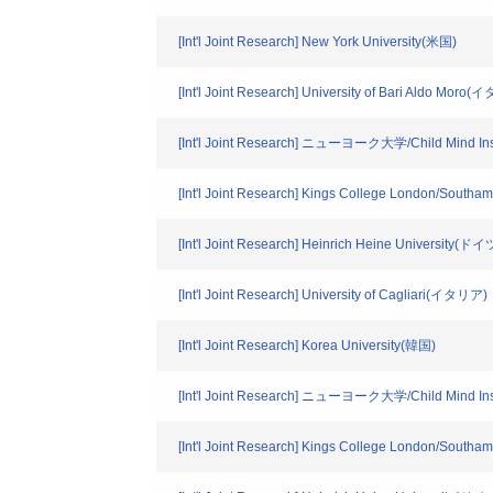
[Int'l Joint Research] New York University(米国)
[Int'l Joint Research] University of Bari Aldo Moro
[Int'l Joint Research] ニューヨーク大学/Child Mind Instit
[Int'l Joint Research] Kings College London/Southa
[Int'l Joint Research] Heinrich Heine University(ドイ
[Int'l Joint Research] University of Cagliari(イタリア)
[Int'l Joint Research] Korea University(韓国)
[Int'l Joint Research] ニューヨーク大学/Child Mind Ins
[Int'l Joint Research] Kings College London/Southa