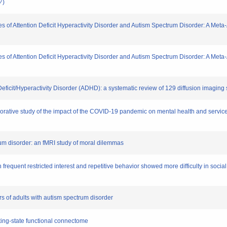
ツ)
tes of Attention Deficit Hyperactivity Disorder and Autism Spectrum Disorder: A Me
tes of Attention Deficit Hyperactivity Disorder and Autism Spectrum Disorder: A Me
n-Deficit/Hyperactivity Disorder (ADHD): a systematic review of 129 diffusion imaging
aborative study of the impact of the COVID-19 pandemic on mental health and servic
ctrum disorder: an fMRI study of moral dilemmas
ith frequent restricted interest and repetitive behavior showed more difficulty in so
ors of adults with autism spectrum disorder
resting‐state functional connectome