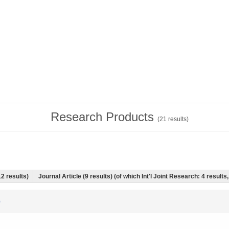
Research Products
(
21
results)
12 results)
Journal Article (9 results) (of which Int'l Joint Research: 4 resul
)