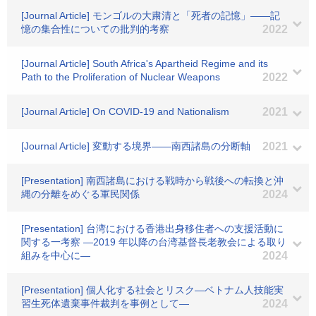
[Journal Article] モンゴルの大粛清と「死者の記憶」――記
憶の集合性についての批判的考察
2022
[Journal Article] South Africa's Apartheid Regime and its
Path to the Proliferation of Nuclear Weapons
2022
[Journal Article] On COVID-19 and Nationalism
2021
[Journal Article] 変動する境界――南西諸島の分断軸
2021
[Presentation] 南西諸島における戦時から戦後への転換と沖
縄の分離をめぐる軍民関係
2024
[Presentation] 台湾における香港出身移住者への支援活動に
関する一考察 ―2019 年以降の台湾基督長老教会による取り
組みを中心に―
2024
[Presentation] 個人化する社会とリスク―ベトナム人技能実
習生死体遺棄事件裁判を事例として―
2024