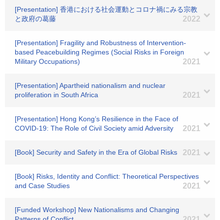
[Presentation] 香港における社会運動とコロナ禍にみる宗教
と政府の葛藤
2022
[Presentation] Fragility and Robustness of Intervention-
based Peacebuilding Regimes (Social Risks in Foreign
Military Occupations)
2021
[Presentation] Apartheid nationalism and nuclear
proliferation in South Africa
2021
[Presentation] Hong Kong’s Resilience in the Face of
COVID-19: The Role of Civil Society amid Adversity
2021
[Book] Security and Safety in the Era of Global Risks
2021
[Book] Risks, Identity and Conflict: Theoretical Perspectives
and Case Studies
2021
[Funded Workshop] New Nationalisms and Changing
Patterns of Conflict
2021