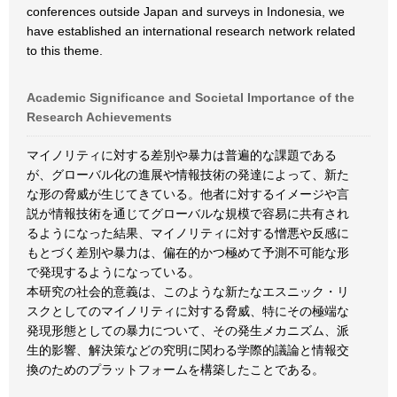
conferences outside Japan and surveys in Indonesia, we
have established an international research network related
to this theme.
Academic Significance and Societal Importance of the
Research Achievements
マイノリティに対する差別や暴力は普遍的な課題である
が、グローバル化の進展や情報技術の発達によって、新た
な形の脅威が生じてきている。他者に対するイメージや言
説が情報技術を通じてグローバルな規模で容易に共有され
るようになった結果、マイノリティに対する憎悪や反感に
もとづく差別や暴力は、偏在的かつ極めて予測不可能な形
で発現するようになっている。
本研究の社会的意義は、このような新たなエスニック・リ
スクとしてのマイノリティに対する脅威、特にその極端な
発現形態としての暴力について、その発生メカニズム、派
生的影響、解決策などの究明に関わる学際的議論と情報交
換のためのプラットフォームを構築したことである。