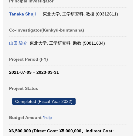
Principal Investigator
Tanaka Shuji
東北大学, 工学研究科, 教授 (00312611)
Co-Investigator(Kenkyū-buntansha)
山田 駿介
東北大学, 工学研究科, 助教 (50811634)
Project Period (FY)
2021-07-09 – 2023-03-31
Project Status
Completed (Fiscal Year 2022)
Budget Amount
*help
¥6,500,000 (Direct Cost: ¥5,000,000、Indirect Cost: