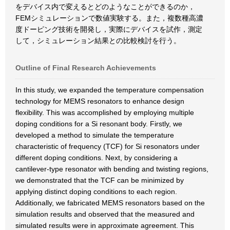
をデバイス内で変えるとどのようなことができるのか，
FEMシミュレーションで数値実験する。また，複数種高濃
度ドーピング技術を開発し，実際にデバイスを試作，測定
して，シミュレーション結果との比較検討を行う。
Outline of Final Research Achievements
In this study, we expanded the temperature compensation
technology for MEMS resonators to enhance design
flexibility. This was accomplished by employing multiple
doping conditions for a Si resonant body. Firstly, we
developed a method to simulate the temperature
characteristic of frequency (TCF) for Si resonators under
different doping conditions. Next, by considering a
cantilever-type resonator with bending and twisting regions,
we demonstrated that the TCF can be minimized by
applying distinct doping conditions to each region.
Additionally, we fabricated MEMS resonators based on the
simulation results and observed that the measured and
simulated results were in approximate agreement. This