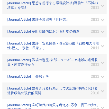
[Journal Article] 思想を善導する環境設計-細野雲外『不滅の
墳墓』を読む-
2011
[Journal Article] 書評今泉淑夫『世阿弥』
2011
[Journal Article] 室町期畿内における町場の構造
2011
[Journal Article] 書評「安丸良夫・喜安朗(編)『戦後知の可能
性-歴史・宗教・民衆』」
2011
[Journal Article] 戦場の慰霊-東部ニューギニア地域の遺骨収
集・慰霊巡拝から-
2011
[Journal Article] 「儺房」考
2011
[Journal Article] 媒介される行為としての記憶-沖縄における
遺骨収集の現代的展開
2010
[Journal Article] 室町時代の特質を考える-応永・寛正の大飢