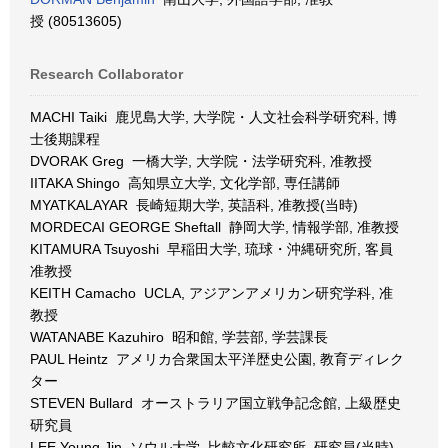
授 (80513605)
Research Collaborator
MACHI Taiki 鹿児島大学, 大学院・人文社会科学研究科, 博
士後期課程
DVORAK Greg 一橋大学, 大学院・法学研究科, 准教授
IITAKA Shingo 高知県立大学, 文化学部, 専任講師
MYATKALAYAR 長崎短期大学, 英語科, 准教授(当時)
MORDECAI GEORGE Sheftall 静岡大学, 情報学部, 准教授
KITAMURA Tsuyoshi 早稲田大学, 琉球・沖縄研究所, 客員
准教授
KEITH Camacho UCLA, アジアンアメリカン研究学科, 准
教授
WATANABE Kazuhiro 昭和館, 学芸部, 学芸課長
PAUL Heintz アメリカ合衆国太平洋歴史公園, 教育ディレク
ター
STEVEN Bullard オーストラリア国立戦争記念館, 上級歴史
研究員
LEE Young Jin ソウル大学, 比較文化研究所, 研究員(当時)