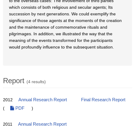
to the overseas cases: The involvement of third parties
which consists of both religious and secular agents; Its
succession by next generations. We could exemplify the
significance of those agents at the moments of the creation
and the maintenance of commemorative rituals and
pilgrimages. In addition, we illustrated the way that the
meaning of the events transformed for the participants
would profoundly influence to the subsequent situation.
Report
(4 results)
2012
Annual Research Report
Final Research Report
(
PDF
)
2011
Annual Research Report