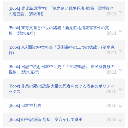
[Book] 鹿児島環境学III「徳之島と戦争死者-戦局・環境複合
の慰霊論」(西村明)
2011
[Book] 東寺文書と中世の諸相「新見荘祐清殺害事件の真
相」(清水克行)
2011
[Book] 京郊圏の中世社会「足利義持の二つの徳政」(清水克
行)
2011
[Book] 日記で読む日本中世史「「言継卿記』-庶民派貴族の
視線」(清水克行)
2011
[Book] 非業の死の記憶-大量の死者をめぐる表象のポリティ
ックス
2010
[Book] 日本神判史
2010
[Book] 戦争記憶論-忘却、変容そして継承
2010