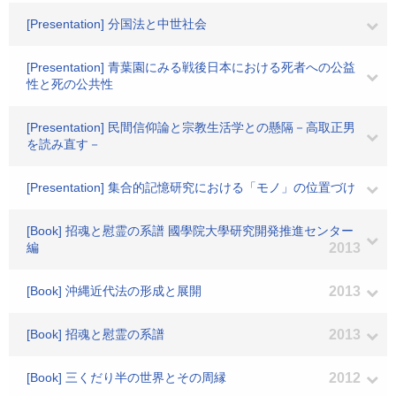
[Presentation] 分国法と中世社会
[Presentation] 青葉園にみる戦後日本における死者への公益
性と死の公共性
[Presentation] 民間信仰論と宗教生活学との懸隔－高取正男
を読み直す－
[Presentation] 集合的記憶研究における「モノ」の位置づけ
[Book] 招魂と慰霊の系譜 國學院大學研究開発推進センター
編
2013
[Book] 沖縄近代法の形成と展開
2013
[Book] 招魂と慰霊の系譜
2013
[Book] 三くだり半の世界とその周縁
2012