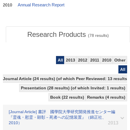
2010
Annual Research Report
Research Products
(
78
results)
All
2013
2012
2011
2010
Other
All
Journal Article (24 results) (of which Peer Reviewed: 13 results)
Presentation (28 results) (of which Invited: 1 results)
Book (22 results)
Remarks (4 results)
[Journal Article] 書評 國學院大學研究開発推進センター編
『霊魂・慰霊・顕彰－死者への記憶装置』（錦正社、
2010）
2013