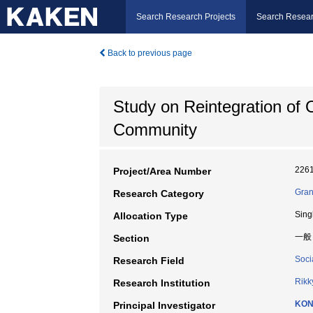
Search Research Projects
Search Resear
Back to previous page
Study on Reintegration of 
Community
226
Project/Area Number
Gran
Research Category
Sing
Allocation Type
一般
Section
Soci
Research Field
Rikk
Research Institution
KON
Principal Investigator