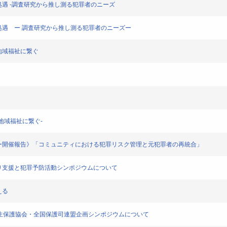
い犯罪者処遇 -調査研究から推し測る犯罪者のニーズ
ない犯罪者処遇 ー 調査研究から推し測る犯罪者のニーズー
者を地域福祉に繋ぐ
者を地域福祉に繋ぐ-
部公開セミナー開催報告》「コミュニティにおける犯罪リスク管理と元犯罪者の再統合」
者の立ち直り支援と犯罪予防活動シンポジウムについて
える
界大会日本更生保護協会・全国保護司連盟企画シンポジウムについて