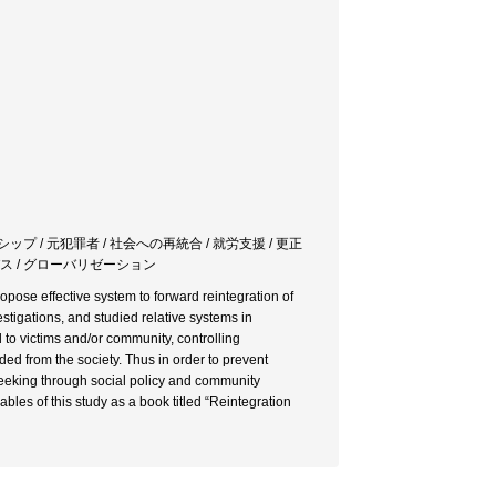
シップ / 元犯罪者 / 社会への再統合 / 就労支援 / 更正
アパス / グローバリゼーション
ropose effective system to forward reintegration of
stigations, and studied relative systems in
 to victims and/or community, controlling
ded from the society. Thus in order to prevent
b seeking through social policy and community
rables of this study as a book titled “Reintegration