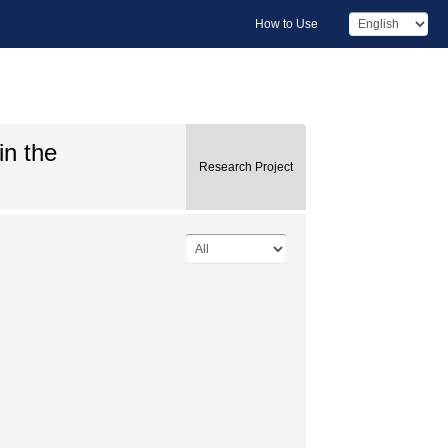
How to Use
in the
Research Project