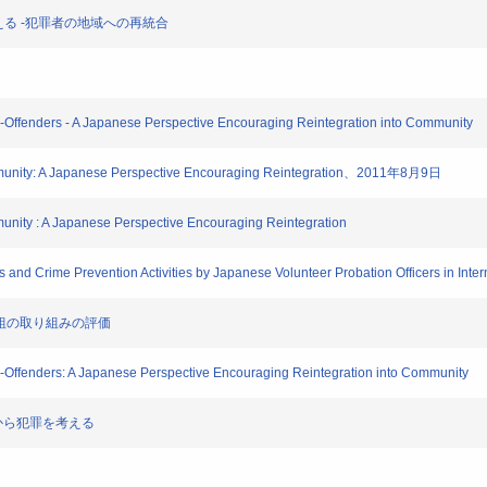
遇を考える -犯罪者の地域への再統合
x-Offenders - A Japanese Perspective Encouraging Reintegration into Community
Community: A Japanese Perspective Encouraging Reintegration、2011年8月9日
munity : A Japanese Perspective Encouraging Reintegration
rs and Crime Prevention Activities by Japanese Volunteer Probation Officers in Inte
 我が組の取り組みの評価
x-Offenders: A Japanese Perspective Encouraging Reintegration into Community
点から犯罪を考える