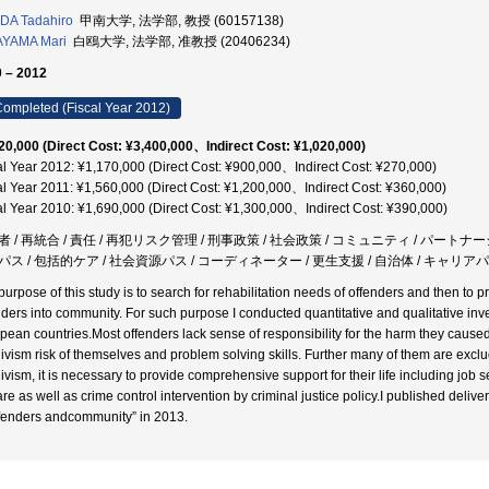
DA Tadahiro
甲南大学, 法学部, 教授 (60157138)
AYAMA Mari
白鴎大学, 法学部, 准教授 (20406234)
 – 2012
ompleted (Fiscal Year 2012)
20,000 (Direct Cost: ¥3,400,000、Indirect Cost: ¥1,020,000)
al Year 2012: ¥1,170,000 (Direct Cost: ¥900,000、Indirect Cost: ¥270,000)
al Year 2011: ¥1,560,000 (Direct Cost: ¥1,200,000、Indirect Cost: ¥360,000)
al Year 2010: ¥1,690,000 (Direct Cost: ¥1,300,000、Indirect Cost: ¥390,000)
 / 再統合 / 責任 / 再犯リスク管理 / 刑事政策 / 社会政策 / コミュニティ / パートナー
パス / 包括的ケア / 社会資源パス / コーディネーター / 更生支援 / 自治体 / キャリ
purpose of this study is to search for rehabilitation needs of offenders and then to p
nders into community. For such purpose I conducted quantitative and qualitative inve
pean countries.Most offenders lack sense of responsibility for the harm they caused
divism risk of themselves and problem solving skills. Further many of them are exclu
divism, it is necessary to provide comprehensive support for their life including jo
re as well as crime control intervention by criminal justice policy.I published delive
ffenders andcommunity” in 2013.