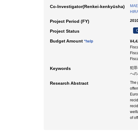
MAE
Co-Investigator(Renkei-kenkyūsha)
HIR
2010
Project Period (FY)
C
Project Status
Budget Amount
*help
¥4,4
Fisc
Fisc
Fisc
犯罪者
Keywords
への
The 
Research Abstract
offe
Euro
reci
reci
welfa
of o