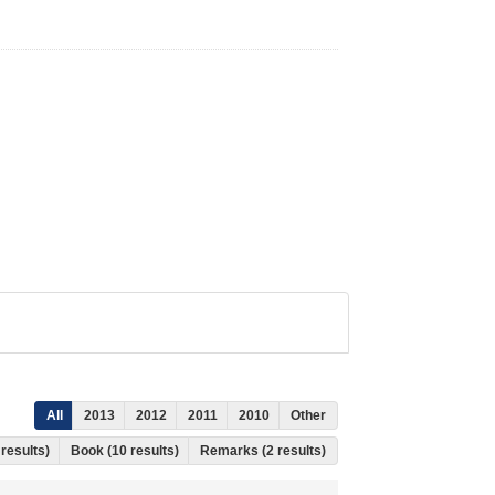
All
2013
2012
2011
2010
Other
 results)
Book (10 results)
Remarks (2 results)