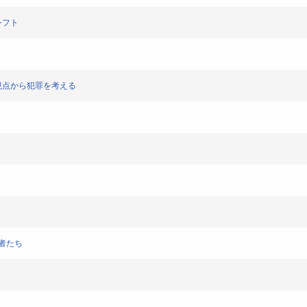
シフト
の視点から犯罪を考える
院者たち