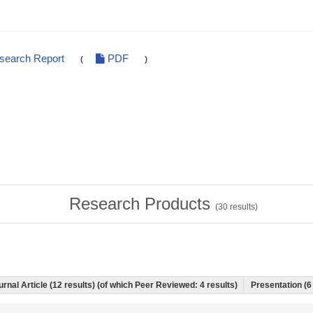
esearch Report
PDF
(
)
Research Products
(
30
results)
urnal Article (12 results) (of which Peer Reviewed: 4 results)
Presentation (6