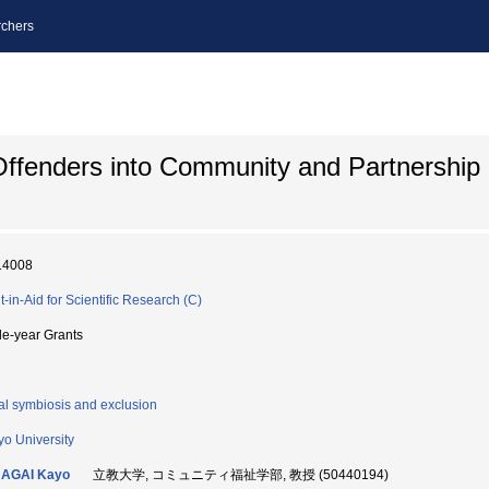
chers
Offenders into Community and Partnership 
14008
t-in-Aid for Scientific Research (C)
le-year Grants
al symbiosis and exclusion
yo University
AGAI Kayo
立教大学, コミュニティ福祉学部, 教授 (50440194)