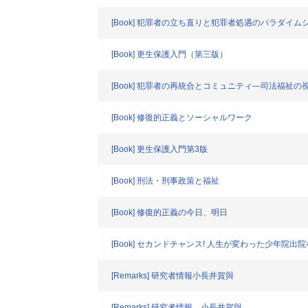
[Book] 犯罪者の立ち直りと犯罪者処遇のパラダイム
[Book] 更生保護入門（第三版）
[Book] 犯罪者の再統合とコミュニティ―司法福祉
[Book] 修復的正義とソーシャルワーク
[Book] 更生保護入門第3版
[Book] 刑法・刑事政策と福祉
[Book] 修復的正義の今日、明日
[Book] セカンドチャンス! 人生が変わった少年院出
[Remarks] 研究者情報小長井賀與
[Remarks] 研究者情報 小長井賀與