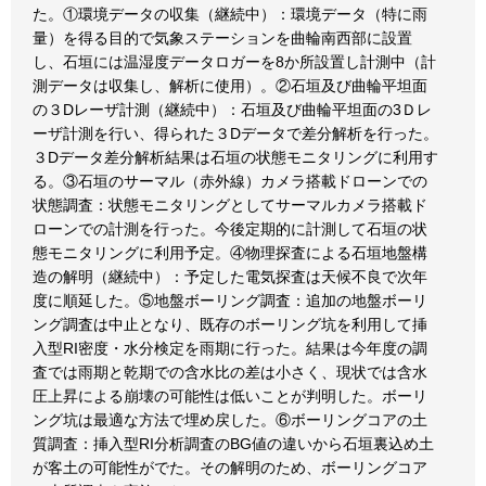
た。①環境データの収集（継続中）：環境データ（特に雨
量）を得る目的で気象ステーションを曲輪南西部に設置
し、石垣には温湿度データロガーを8か所設置し計測中（計
測データは収集し、解析に使用）。②石垣及び曲輪平坦面
の３Dレーザ計測（継続中）：石垣及び曲輪平坦面の3Ｄレ
ーザ計測を行い、得られた３Dデータで差分解析を行った。
３Dデータ差分解析結果は石垣の状態モニタリングに利用す
る。③石垣のサーマル（赤外線）カメラ搭載ドローンでの
状態調査：状態モニタリングとしてサーマルカメラ搭載ド
ローンでの計測を行った。今後定期的に計測して石垣の状
態モニタリングに利用予定。④物理探査による石垣地盤構
造の解明（継続中）：予定した電気探査は天候不良で次年
度に順延した。⑤地盤ボーリング調査：追加の地盤ボーリ
ング調査は中止となり、既存のボーリング坑を利用して挿
入型RI密度・水分検定を雨期に行った。結果は今年度の調
査では雨期と乾期での含水比の差は小さく、現状では含水
圧上昇による崩壊の可能性は低いことが判明した。ボーリ
ング坑は最適な方法で埋め戻した。⑥ボーリングコアの土
質調査：挿入型RI分析調査のBG値の違いから石垣裏込め土
が客土の可能性がでた。その解明のため、ボーリングコア