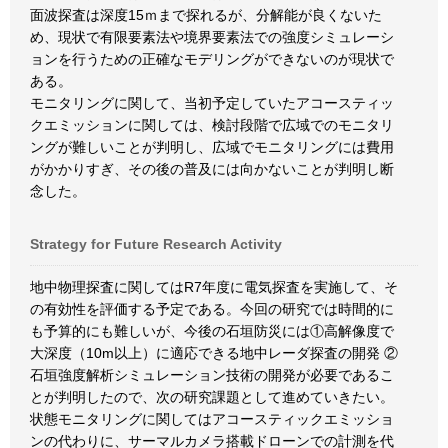
面波探査は深度15ｍまで探れるが、分解能が良くないた
め、現状で有限要素法や境界要素法での強度シミュレーシ
ョンを行うための正確なモデリングができないのが現状で
ある。
モニタリングに関して、当初予定していたアコースティッ
クエミッションに関しては、検討段階で広域でのモニタリ
ングが難しいことが判明し、広域でモニタリングには費用
がかかりすぎ、その後の普及には向かないことが判明し断
念した。
Strategy for Future Research Activity
地中物理探査に関してはR7年度に電気探査を実施して、そ
の有効性を評価する予定である。今回の研究では時間的に
も予算的にも難しいが、今後の石垣防災には①高解像度で
大深度（10m以上）に適応できる地中レーダ探査の開発 ②
石垣強度解析シミュレーション技術の開発が必要であるこ
とが判明したので、次の研究課題として進めていきたい。
状態モニタリングに関してはアコースティックエミッショ
ンの代わりに、サーマルカメラ搭載ドローンでの計測を代