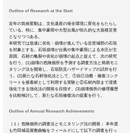
Outline of Research at the Start
近年の気候変動は、文化遺産の保全環境に変化をもたらし
ている。特に、集中豪雨や大型台風が恒久的な大規模災害
となりつつある。
本研究では急速に劣化・崩壊が進んでいる近世城郭の石垣
を対象とする。石垣崩壊が台風や集中豪雨による水圧が主
原因、石材の亀裂や劣化が崩壊の起点と捉えて、次の研究
を行う。(1)崩壊の危険個所を予測する調査方法と簡易モニ
タリング法を開発し、石垣防災ハザードマップの試作を行
う。(2)新たな石材強化法として、①自己治癒・修復コンク
リートを接着材として利用する実験と②石材内部まで浸透
強化できる強化法の開発を目指す。(3)崩壊個所の修理履歴
を比較検討して、新たな石垣修復法の提案を行う。
Outline of Annual Research Achievements
（１）危険個所の調査法とモニタリング法の開発： 本年度
も竹田城花屋敷曲輪をフィールドにして以下の調査を行っ