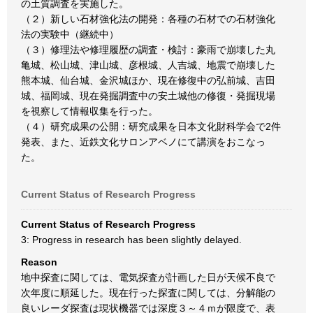
の土質調査を実施した。
（２）新しい石材強化法の開発：各種の石材での石材強化
法の実験中（継続中）
（３）修理法や修理履歴の調査・検討：豪雨で崩壊した丸
亀城、松山城、津山城、彦根城、人吉城、地震で崩壊した
熊本城、仙台城、金沢城ほか、現在修復中の弘前城、吉田
城、福岡城、現在発掘調査中の安土城他の修復・発掘現場
を視察して情報収集を行った。
（４）研究成果の公開：研究成果を日本文化財科学会で2件
発表、また、近鉄文化サロンアベノにて講演をおこなっ
た。
Current Status of Research Progress
Current Status of Research Progress
3: Progress in research has been slightly delayed.
Reason
地中探査に関しては、電気探査が計画した日が天候不良で
次年度に順延した。現在行った探査に関しては、分解能の
良いレーダ探査は現状機器では深度３～４ｍが限度で、表