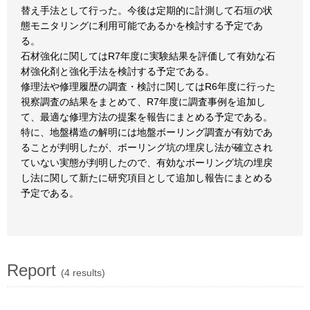
替え手法として行った。今後は定期的に計測して石垣の状
態モニタリングに利用可能であるかを検討する予定であ
る。
石材強化に関してはR7年度に実験結果を評価して有効な石
材強化剤と強化手法を検討する予定である。
修理法や修理履歴の調査・検討に関してはR6年度に行った
視察調査の結果をまとめて、R7年度に調査事例を追加し
て、最適な修理方法の提案を報告にまとめる予定である。
特に、地盤構造の解明には地盤ボーリング調査が有効であ
ることが判明したが、ボーリング坑の埋戻し法が確立され
ていない実態が判明したので、有効なボーリング坑の埋戻
し法に関して新たに研究項目として追加し報告にまとめる
予定である。
Report
(4 results)