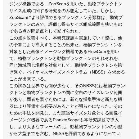
ジング機器である、ZooScanを用いた、動物プランクトン
サイズ組成に関する研究をのみ想定していた。しかし、
ZooScanにより評価できるプランクトン分類群は、動物プ
ランクトンのみで、評価し得るサイズ組成範囲も狭いもの
である点が問題点として挙げられた。
この点を改善すべく、本研究課題を実施していく際に、他
の予算により導入することの出来た、植物プランクトンを
対象とした画像イメージング機器であるFlowCamを用い
て、植物プランクトンと動物プランクトンのそれぞれを、
同じ海域同じ場所を対象として、動植物プランクトンを跨
ぎ繋ぐ、バイオマスサイズスペクトラム（NBSS）を求める
ことが出来ている。
この試みは世界でも例が少なく、そのNBSSには植物プラン
クトンと動物プランクトンの間に空白のサイズレンジ範囲
があり、両者を繋ぐためには、新たな採集手法と新たな機
器により評価する必要があることが明らかになった。その
ための手法を開発し、また該当サイズを対象とする画像イ
メージング機器であるPlanktoScopeも本研究課題で導入
し、より大きなフレームの元、動植物プランクトンの小型
から大型までを含む、NBSSを評価できるようになってい