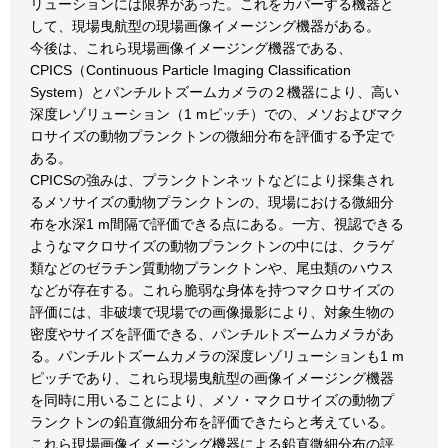
リューションには限界があった。これをカバーする機器と
して、現場曳航型の現場画像イメージング機器がある。
今後は、これら現場画像イメージング機器である、
CPICS（Continuous Particle Imaging Classification
System）とパンチルトズームカメラの２機器により、高い
深度レゾリューション（1 mピッチ）での、メソおよびマク
ロサイズの動物プランクトンの微細分布を評価する予定で
ある。
CPICSの強みは、プランクトンネットなどにより採集され
るメソサイズの動物プランクトンの、現場における微細分
布を水深1 m間隔で評価できる点にある。一方、視認できる
ようなマクロサイズの動物プランクトンの中には、クラゲ
類などのゼラチン質動物プランクトンや、尾虫類のハウス
などが存在する。これら脆弱な身体を持つマクロサイズの
評価には、非破壊で現場での画像撮影により、対象生物の
密度やサイズを評価できる、パンチルトズームカメラがあ
る。パンチルトズームカメラの深度レゾリューションも1 m
ピッチであり、これら現場曳航型の画像イメージング機器
を同時に用いることにより、メソ・マクロサイズの動物プ
ランクトンの鉛直微細分布を評価できたらと考えている。
これら現場画像イメージング機器による鉛直微細分布の評