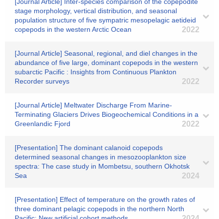
[Journal Article] Inter-species comparison of the copepodite
stage morphology, vertical distribution, and seasonal
population structure of five sympatric mesopelagic aetideid
copepods in the western Arctic Ocean
2022
[Journal Article] Seasonal, regional, and diel changes in the
abundance of five large, dominant copepods in the western
subarctic Pacific : Insights from Continuous Plankton
Recorder surveys
2022
[Journal Article] Meltwater Discharge From Marine‐
Terminating Glaciers Drives Biogeochemical Conditions in a
Greenlandic Fjord
2022
[Presentation] The dominant calanoid copepods
determined seasonal changes in mesozooplankton size
spectra: The case study in Mombetsu, southern Okhotsk
Sea
2024
[Presentation] Effect of temperature on the growth rates of
three dominant pelagic copepods in the northern North
Pacific: New artificial cohort methods
2024