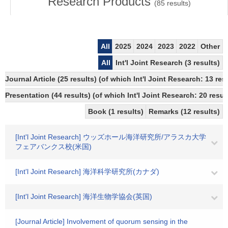
Research Products
(
85
results)
All
2025
2024
2023
2022
Other
All
Int'l Joint Research (3 results)
Journal Article (25 results) (of which Int'l Joint Research: 13 r
Presentation (44 results) (of which Int'l Joint Research: 20 result
Book (1 results)
Remarks (12 results)
[Int'l Joint Research] ウッズホール海洋研究所/アラスカ大学
フェアバンクス校(米国)
[Int'l Joint Research] 海洋科学研究所(カナダ)
[Int'l Joint Research] 海洋生物学協会(英国)
[Journal Article] Involvement of quorum sensing in the