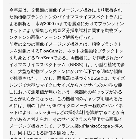
今年度は、２種類の画像イメージング機器により取得され
た動植物プランクトンのバイオマスサイズスペクトラムに
よる解析と、水深3000 mまでを層別に分けてプランクトン
ネットにより採集した鉛直区分採集試料に関する動物プラ
ンクトンの画像イメージング解析を行った。
前者の２つの画像イメージング機器とは、植物プランクト
ンを対象とするFlowCamと、ネット採集動物プランクトン
を対象とするZooScanである。両機器により作成されたバ
イオマスサイズスペクトラム（NBSS）は、小型な植物で多
く、大型な動物プランクトンにかけて低下する明確な傾向
が観察された。しかし、両機器に基づくNBSSには、サイズ
レンジで大型なマイクロサイズからメソサイズの小型な範
囲において測定値が無いという、機器間のギャップがある
ことが明らかになった。この機器間のギャップを埋めるた
めには、網の目合いが30マイクロメーター程度のハンドネ
ットにより、5リッターほどの採水試料を濃縮することが有
光であると考えられ、そのサイズクラスを評価する画像イ
メージング機器として、フランス製のPlanktoScopeを導入
し、同手法による評価を開始した。