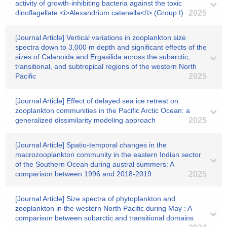
activity of growth-inhibiting bacteria against the toxic
dinoflagellate <i>Alexandrium catenella</i> (Group I)
2025
[Journal Article] Vertical variations in zooplankton size
spectra down to 3,000 m depth and significant effects of the
sizes of Calanoida and Ergasilida across the subarctic,
transitional, and subtropical regions of the western North
Pacific
2025
[Journal Article] Effect of delayed sea ice retreat on
zooplankton communities in the Pacific Arctic Ocean: a
generalized dissimilarity modeling approach
2025
[Journal Article] Spatio-temporal changes in the
macrozooplankton community in the eastern Indian sector
of the Southern Ocean during austral summers: A
comparison between 1996 and 2018-2019
2025
[Journal Article] Size spectra of phytoplankton and
zooplankton in the western North Pacific during May : A
comparison between subarctic and transitional domains