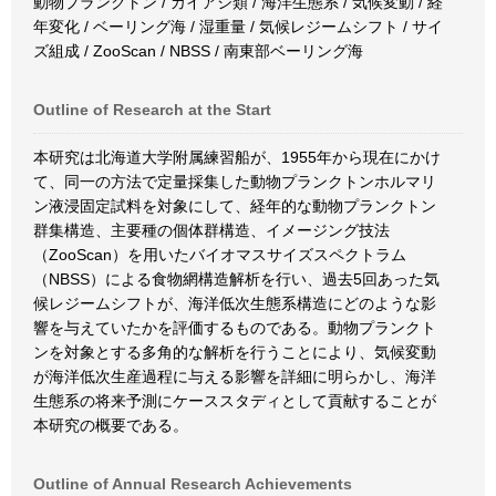
動物プランクトン / カイアシ類 / 海洋生態系 / 気候変動 / 経
年変化 / ベーリング海 / 湿重量 / 気候レジームシフト / サイ
ズ組成 / ZooScan / NBSS / 南東部ベーリング海
Outline of Research at the Start
本研究は北海道大学附属練習船が、1955年から現在にかけ
て、同一の方法で定量採集した動物プランクトンホルマリ
ン液浸固定試料を対象にして、経年的な動物プランクトン
群集構造、主要種の個体群構造、イメージング技法
（ZooScan）を用いたバイオマスサイズスペクトラム
（NBSS）による食物網構造解析を行い、過去5回あった気
候レジームシフトが、海洋低次生態系構造にどのような影
響を与えていたかを評価するものである。動物プランクト
ンを対象とする多角的な解析を行うことにより、気候変動
が海洋低次生産過程に与える影響を詳細に明らかし、海洋
生態系の将来予測にケーススタディとして貢献することが
本研究の概要である。
Outline of Annual Research Achievements