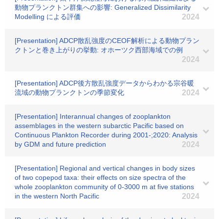
動物プランクトン群集への影響: Generalized Dissimilarity
Modelling による評価
2024
[Presentation] ADCP散乱強度のCEOF解析による動物プラン
クトンと巻き上がりの挙動: オホーツク西部海域での例
2024
[Presentation] ADCP後方散乱強度データからわかる宗谷暖
流域の動物プランクトンの季節変化
2024
[Presentation] Interannual changes of zooplankton
assemblages in the western subarctic Pacific based on
Continuous Plankton Recorder during 2001-;2020: Analysis
by GDM and future prediction
2024
[Presentation] Regional and vertical changes in body sizes
of two copepod taxa: their effects on size spectra of the
whole zooplankton community of 0-3000 m at five stations
in the western North Pacific
2024