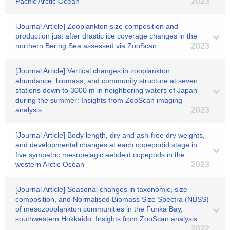
Pacific Arctic Ocean
2023
[Journal Article] Zooplankton size composition and
production just after drastic ice coverage changes in the
northern Bering Sea assessed via ZooScan
2023
[Journal Article] Vertical changes in zooplankton
abundance, biomass, and community structure at seven
stations down to 3000 m in neighboring waters of Japan
during the summer: Insights from ZooScan imaging
analysis
2023
[Journal Article] Body length, dry and ash-free dry weights,
and developmental changes at each copepodid stage in
five sympatric mesopelagic aetideid copepods in the
western Arctic Ocean
2023
[Journal Article] Seasonal changes in taxonomic, size
composition, and Normalised Biomass Size Spectra (NBSS)
of mesozooplankton communities in the Funka Bay,
southwestern Hokkaido: Insights from ZooScan analysis
2022