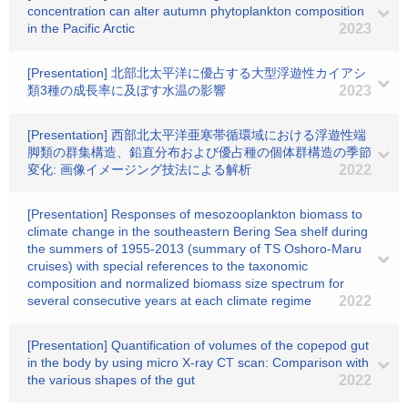
concentration can alter autumn phytoplankton composition
in the Pacific Arctic
2023
[Presentation] 北部北太平洋に優占する大型浮遊性カイアシ
類3種の成長率に及ぼす水温の影響
2023
[Presentation] 西部北太平洋亜寒帯循環域における浮遊性端
脚類の群集構造、鉛直分布および優占種の個体群構造の季節
変化: 画像イメージング技法による解析
2022
[Presentation] Responses of mesozooplankton biomass to
climate change in the southeastern Bering Sea shelf during
the summers of 1955-2013 (summary of TS Oshoro-Maru
cruises) with special references to the taxonomic
composition and normalized biomass size spectrum for
several consecutive years at each climate regime
2022
[Presentation] Quantification of volumes of the copepod gut
in the body by using micro X-ray CT scan: Comparison with
the various shapes of the gut
2022