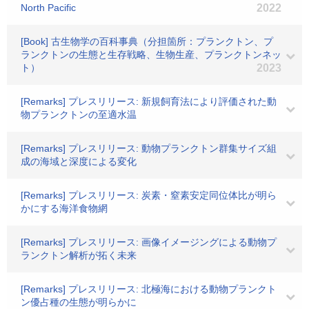
North Pacific
2022
[Book] 古生物学の百科事典（分担箇所：プランクトン、プ
ランクトンの生態と生存戦略、生物生産、プランクトンネッ
ト）
2023
[Remarks] プレスリリース: 新規飼育法により評価された動
物プランクトンの至適水温
[Remarks] プレスリリース: 動物プランクトン群集サイズ組
成の海域と深度による変化
[Remarks] プレスリリース: 炭素・窒素安定同位体比が明ら
かにする海洋食物網
[Remarks] プレスリリース: 画像イメージングによる動物プ
ランクトン解析が拓く未来
[Remarks] プレスリリース: 北極海における動物プランクト
ン優占種の生態が明らかに