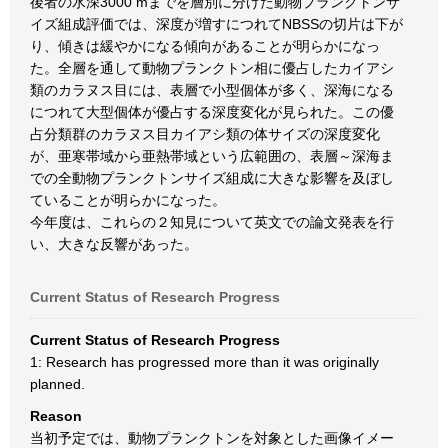
後者の水深3000 mまでを層別に分けた動物プランクトンサ
イズ組成評価では、深度が増すにつれてNBSSの切片は下が
り、傾きは緩やかになる傾向があることが明らかになっ
た。全層を通して動物プランクトン相に優占したカイアシ
類のカラヌス目には、表層で小型個体が多く、深海になる
につれて大型個体が優占する深度変化が見られた。この優
占分類群のカラヌス目カイアシ類の体サイズの深度変化
が、亜寒帯域から亜熱帯域という広範囲の、表層～深海ま
での全動物プランクトンサイズ組成に大きな影響を及ぼし
ていることが明らかになった。
今年度は、これらの２知見について英文での論文発表を行
い、大きな反響があった。
Current Status of Research Progress
Current Status of Research Progress
1: Research has progressed more than it was originally
planned.
Reason
当初予定では、動物プランクトンを対象とした画像イメー