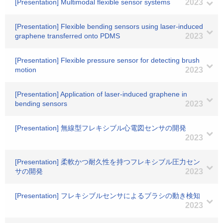
[Presentation] Multimodal flexible sensor systems
2023
[Presentation] Flexible bending sensors using laser-induced
graphene transferred onto PDMS
2023
[Presentation] Flexible pressure sensor for detecting brush
motion
2023
[Presentation] Application of laser-induced graphene in
bending sensors
2023
[Presentation] 無線型フレキシブル心電図センサの開発
2023
[Presentation] 柔軟かつ耐久性を持つフレキシブル圧力セン
サの開発
2023
[Presentation] フレキシブルセンサによるブラシの動き検知
2023