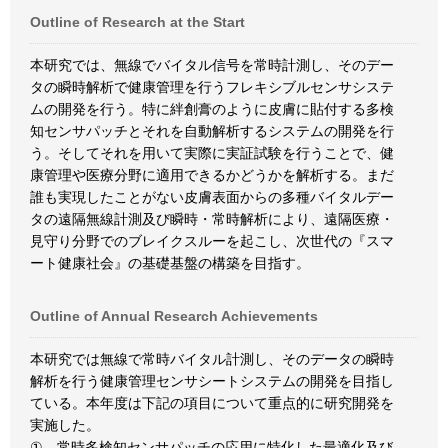
Outline of Research at the Start
本研究では、無線でバイタル信号を常時計測し、そのデー
タの瞬時解析で健康管理を行うフレキシブルセンサシステ
ムの開発を行う。特に絆創膏のように皮膚に貼付する多検
知センサパッチとそれを自動解析するシステムの開発を行
う。そしてそれを用いて実際に実証試験を行うことで、健
康管理や医療分野に適用できるかどうかを解析する。まだ
誰も実現したことがない皮膚表面からの多種バイタルデー
タの遠隔無線計測及び瞬時・常時解析により、遠隔医療・
見守り分野でのブレイクスルーを起こし、次世代の『スマ
ート健康社会』の基礎基盤の構築を目指す。
Outline of Annual Research Achievements
本研究では無線で常時バイタル計測し、そのデータの瞬時
解析を行う健康管理センサシートシステムの開発を目指し
ている。本年度は下記の項目について重点的に研究開発を
実施した。
① 常時多検知センサパッチの応用に特化した最適化及び