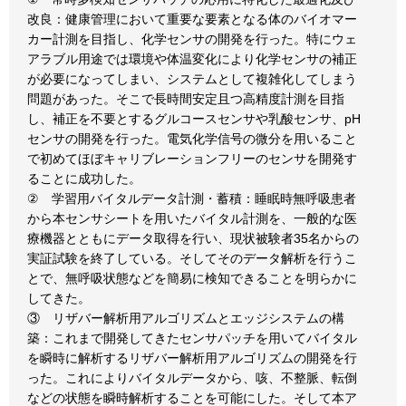
改良：健康管理において重要な要素となる体のバイオマー
カー計測を目指し、化学センサの開発を行った。特にウェ
アラブル用途では環境や体温変化により化学センサの補正
が必要になってしまい、システムとして複雑化してしまう
問題があった。そこで長時間安定且つ高精度計測を目指
し、補正を不要とするグルコースセンサや乳酸センサ、pH
センサの開発を行った。電気化学信号の微分を用いること
で初めてほぼキャリブレーションフリーのセンサを開発す
ることに成功した。
② 学習用バイタルデータ計測・蓄積：睡眠時無呼吸患者
から本センサシートを用いたバイタル計測を、一般的な医
療機器とともにデータ取得を行い、現状被験者35名からの
実証試験を終了している。そしてそのデータ解析を行うこ
とで、無呼吸状態などを簡易に検知できることを明らかに
してきた。
③ リザバー解析用アルゴリズムとエッジシステムの構
築：これまで開発してきたセンサパッチを用いてバイタル
を瞬時に解析するリザバー解析用アルゴリズムの開発を行
った。これによりバイタルデータから、咳、不整脈、転倒
などの状態を瞬時解析することを可能にした。そして本ア