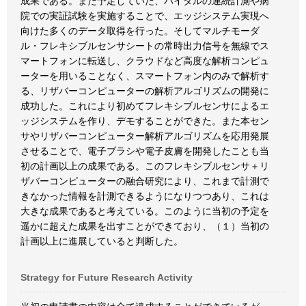
成果である。また予定していた、バイタルの連続計測や病
院での実証試験を実施することで、エッジシステム実現へ
向けた多くのデータ取得を行った。そしてマルチモーダ
ル・フレキシブルセンサシートの常時出力信号を無線でス
マートフォンに転送し、クラウドなど高度な解析コンピュ
ーターを用いることなく、スマートフォン内のみで解析す
る、リザバーコンピューターの解析アルゴリズムの開発に
成功した。これにより初めてフレキシブルセンサによるエ
ッジシステムを作り、デモすることができた。また本セン
サやリザバーコンピューター解析アルゴリズムを応用発展
させることで、電子ブラシや電子皮膚を開発したことも当
初の計画以上の成果である。このフレキシブルセンサ＋リ
ザバーコンピューターの融合研究により、これまで計測で
きなかった情報を計測できるようになりつつあり、これは
大きな成果であると考えている。このように当初の予定を
遥かに超えた成果を出すことができており、（１）当初の
計画以上に進展していると判断した。
Strategy for Future Research Activity