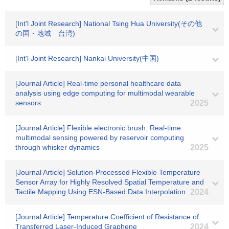
[Int'l Joint Research] National Tsing Hua University(その他
の国・地域 台湾)
[Int'l Joint Research] Nankai University(中国)
[Journal Article] Real-time personal healthcare data
analysis using edge computing for multimodal wearable
sensors
2025
[Journal Article] Flexible electronic brush: Real-time
multimodal sensing powered by reservoir computing
through whisker dynamics
2025
[Journal Article] Solution-Processed Flexible Temperature
Sensor Array for Highly Resolved Spatial Temperature and
Tactile Mapping Using ESN-Based Data Interpolation
2024
[Journal Article] Temperature Coefficient of Resistance of
Transferred Laser-Induced Graphene
2024