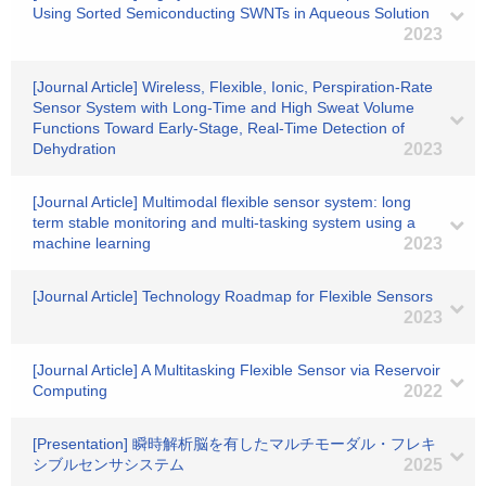
Using Sorted Semiconducting SWNTs in Aqueous Solution
2023
[Journal Article] Wireless, Flexible, Ionic, Perspiration‐Rate
Sensor System with Long‐Time and High Sweat Volume
Functions Toward Early‐Stage, Real‐Time Detection of
Dehydration
2023
[Journal Article] Multimodal flexible sensor system: long
term stable monitoring and multi-tasking system using a
machine learning
2023
[Journal Article] Technology Roadmap for Flexible Sensors
2023
[Journal Article] A Multitasking Flexible Sensor via Reservoir
Computing
2022
[Presentation] 瞬時解析脳を有したマルチモーダル・フレキ
シブルセンサシステム
2025