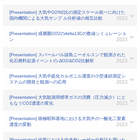
[Presentation] 大気中O2/N2比の測定スケール統一に向けた
国内機関による大気サンプ ル分析値の相互比較
2023
[Presentation] 成層圏CO2のdelta13Cの数値シミュレーショ
ン
2023
[Presentation] スバールバル諸島ニーオルスンで観測された
化石燃料起源イベントの-ΔO2/ΔCO2比解析
2023
[Presentation] 大気中硫化カルボニル濃度の小型連続測定シ
ステムの開発と観測への応用
2023
[Presentation] 大気観測用標準ガスの消費（圧力減少）にと
もなうCO2濃度の変化
2023
[Presentation] 南極昭和基地における大気中の一酸化二窒素
濃度の変動
2023
[Presentation] 綾里における中赤外レーザー分析計を用いた