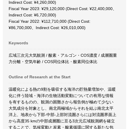
Indirect Cost: ¥4,260,000)
Fiscal Year 2023: ¥29,120,000 (Direct Cost: ¥22,400,000、
Indirect Cost: ¥6,720,000)
Fiscal Year 2022: ¥112,710,000 (Direct Cost:
¥86,700,000、Indirect Cost: ¥26,010,000)
Keywords
広域三次元大気観測 / 酸素・アルゴン・COS濃度 / 成層圏重
力分離・空気年齢 / COS同位体比・酸素同位体比
Outline of Research at the Start
温暖化による熱の9割を吸収する海洋の貯熱量増加や、温暖
化に伴う陸域・海洋の生物活動変動についての有用な情報
を有するものの、観測の困難さから報告例が極めて少ない
大気成分を対象とし、南北両極域からそれを結ぶ南北太平
洋上、地表から下部-中部-上部対流圏さらには対流圏界面上
から高度35 kmの中部成層圏に亘る3次元広域観測網を確立
することで、気候変動と炭素・酸素循環に関する新たな包