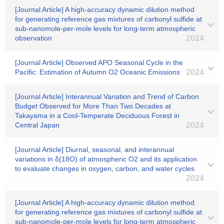
[Journal Article] A high-accuracy dynamic dilution method
for generating reference gas mixtures of carbonyl sulfide at
sub-nanomole-per-mole levels for long-term atmospheric
observation
2024
[Journal Article] Observed APO Seasonal Cycle in the
Pacific: Estimation of Autumn O2 Oceanic Emissions
2024
[Journal Article] Interannual Variation and Trend of Carbon
Budget Observed for More Than Two Decades at
Takayama in a Cool‐Temperate Deciduous Forest in
Central Japan
2024
[Journal Article] Diurnal, seasonal, and interannual
variations in δ(18O) of atmospheric O2 and its application
to evaluate changes in oxygen, carbon, and water cycles
2024
[Journal Article] A high-accuracy dynamic dilution method
for generating reference gas mixtures of carbonyl sulfide at
sub-nanomole-per-mole levels for long-term atmospheric