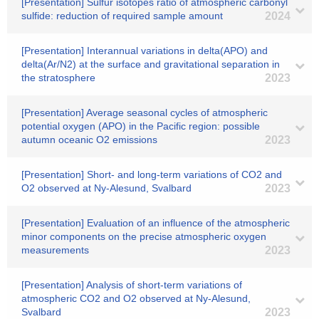
[Presentation] Sulfur isotopes ratio of atmospheric carbonyl
sulfide: reduction of required sample amount
2024
[Presentation] Interannual variations in delta(APO) and
delta(Ar/N2) at the surface and gravitational separation in
the stratosphere
2023
[Presentation] Average seasonal cycles of atmospheric
potential oxygen (APO) in the Pacific region: possible
autumn oceanic O2 emissions
2023
[Presentation] Short- and long-term variations of CO2 and
O2 observed at Ny-Alesund, Svalbard
2023
[Presentation] Evaluation of an influence of the atmospheric
minor components on the precise atmospheric oxygen
measurements
2023
[Presentation] Analysis of short-term variations of
atmospheric CO2 and O2 observed at Ny-Alesund,
Svalbard
2023