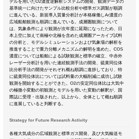
デルを用いたO2濃度逆解析システムの開発、観測データの
基準統一に向けたサンプル比較分析や標準ガス調製が順調
に進んでいる。新規導入質量分析計が本格稼働しAr濃度の
広域船舶観測も順調に進んでいる。成層圏観測について
は、気象条件により観測が次年度に延期になったため、日
本上空に加えて南極や北極を含めた成層圏アーカイブ試料
の分析と、モデルシミュレーションおよび気象場の解析を
推進することで重力分離メカニズムの解明を進めた。COS
濃度については船舶による試験観測と標準の確立、中赤外
レーザー分析計を用いた連続観測手法の開発、硫黄同位体
比分析手法の開発がそれぞれ概ね順調に進捗しており、特
に硫黄同位体比については試料量の大幅削減に成功し試験
観測を開始することができた。O2の安定同位体比は大気中
の極微小変動の初観測とモデルを用いた変動の解釈が、国
際誌に受理・出版された。以上から、全体として概ね順調
に進展していると判断する。
Strategy for Future Research Activity
各種大気成分の広域観測と標準ガス開発、及び大気輸送モ