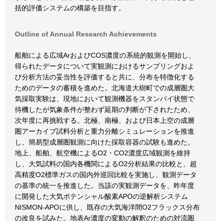
括的評価システムの構築を目指す。
Outline of Annual Research Achievements
船舶による広域ArおよびCOS濃度の系統的観測を開始し、
得られたデータについて実観測におけるサンプリングおよ
び分析方法の妥当性を評価すると共に、分布を特徴化する
ためのデータの蓄積を進めた。北海道大樹町での成層圏大
気採取実験は、現地において観測機器をスタンバイ状態で
待機したが気象条件が整わず延期の判断が下されたため、
次年度に再挑戦する。北極、南極、および日本上空の成層
圏アーカイブ試料分析と重力分離シミュレーションを推進
し、簡易型成層圏観測に向けた採取容器の試験も進めた。
地上、船舶、航空機によるO2・CO2濃度広域観測を維持
し、大気試料の国内各機関によるO2分析結果の比較と、超
高精度O2標準ガスの国内外巡回比較を実施し、観測データ
の基準の統一を推進した。当該の実観測データを、昨年度
に開発した大気ポテンシャル酸素APOの逆解析システム
NISMON-APOに供し、既存の大気海洋間O2フラックス分布
の改良を試みた。地表Ar濃度の変動の解釈のための対流圏