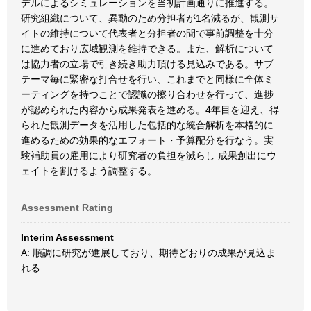
デルによるシミュレーションを当初計画通りに推進する。
研究組織について、異動のため分担者が1名減るが、観測サ
イトの維持について代表者と分担者の間で事前調整を十分
に進めており広域観測を維持できる。また、解析について
は協力者の立場で引き続き助力頂ける見込みである。サブ
テーマ毎に緊密な打合せを行い、これまでと同様に全体ミ
ーティングを持つことで認識の擦り合わせを行って、進捗
が認められた内容から成果発表を進める。4年目を迎え、得
られた観測データを活用した包括的な統合解析を本格的に
進めるための効果的なエフォート・予算配分を行なう。実
験補助員の雇用により研究者の負担を減らし 成果創出にウ
ェイトを割けるよう調整する。
Assessment Rating
Interim Assessment
A: 順調に研究が進展しており、期待どおりの成果が見込ま
れる