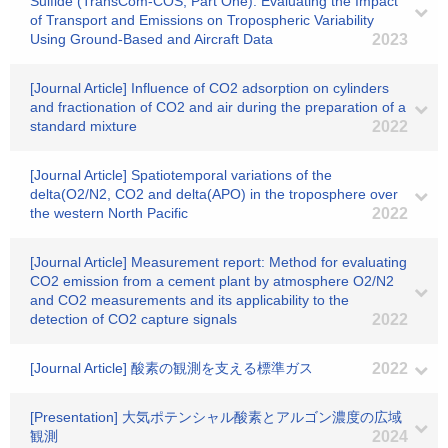
Sulfide (TransCom‐COS; Part One): Evaluating the Impact
of Transport and Emissions on Tropospheric Variability
Using Ground‐Based and Aircraft Data
2023
[Journal Article] Influence of CO2 adsorption on cylinders
and fractionation of CO2 and air during the preparation of a
standard mixture
2022
[Journal Article] Spatiotemporal variations of the
delta(O2/N2, CO2 and delta(APO) in the troposphere over
the western North Pacific
2022
[Journal Article] Measurement report: Method for evaluating
CO2 emission from a cement plant by atmosphere O2/N2
and CO2 measurements and its applicability to the
detection of CO2 capture signals
2022
[Journal Article] 酸素の観測を支える標準ガス
2022
[Presentation] 大気ポテンシャル酸素とアルゴン濃度の広域
観測
2024