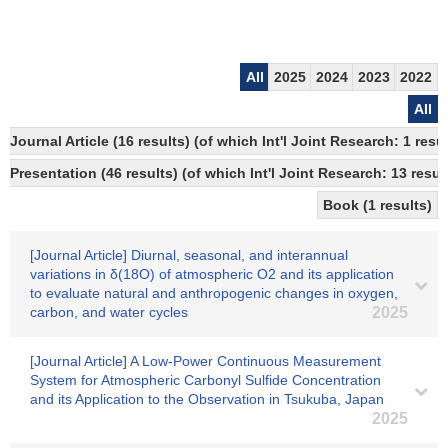
All
2025
2024
2023
2022
All
Journal Article (16 results) (of which Int'l Joint Research: 1 re
Presentation (46 results) (of which Int'l Joint Research: 13 resul
Book (1 results)
[Journal Article] Diurnal, seasonal, and interannual
variations in δ(18O) of atmospheric O2 and its application
to evaluate natural and anthropogenic changes in oxygen,
carbon, and water cycles
2025
[Journal Article] A Low-Power Continuous Measurement
System for Atmospheric Carbonyl Sulfide Concentration
and its Application to the Observation in Tsukuba, Japan
2025