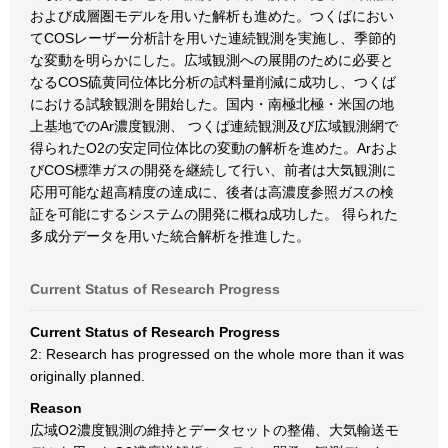
および成層圏モデルを用いた解析も進めた。つくばにおい
てCOSレーザー分析計を用いた連続観測を実施し、季節的
な変動を明らかにした。広域観測への展開のために必要と
なるCOS硫黄同位体比分析の試料量削減に成功し、つくば
における試験観測を開始した。国内・南極北極・米国の地
上基地でのAr濃度観測、 つくば連続観測及び広域観測網で
得られたO2の安定同位体比の変動の解析を進めた。Arおよ
びCOS標準ガスの開発を継続して行い、前者は大気観測に
応用可能な超高精度の達成に、後者は高濃度参照ガスの検
証を可能にするシステムの開発に概ね成功した。 得られた
多成分データを用いた統合解析を推進した。
Current Status of Research Progress
Current Status of Research Progress
2: Research has progressed on the whole more than it was
originally planned.
Reason
広域O2濃度観測の維持とデータセットの整備、大気輸送モ