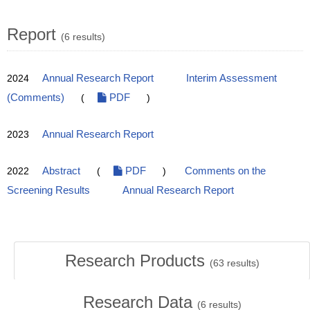
Report
(6 results)
2024
Annual Research Report
Interim Assessment
(Comments)
(
PDF
)
2023
Annual Research Report
2022
Abstract
(
PDF
)
Comments on the
Screening Results
Annual Research Report
Research Products
(
63
results)
Research Data
(
6
results)