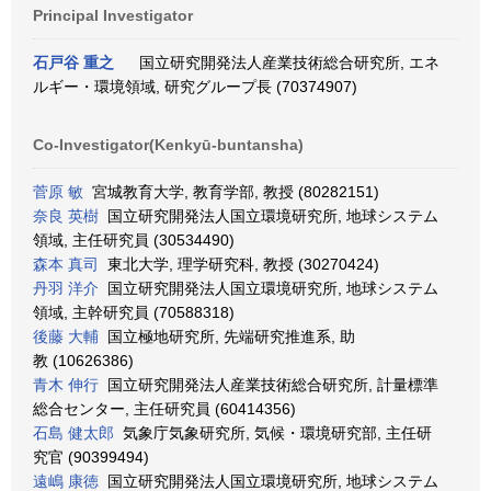
Principal Investigator
石戸谷 重之
国立研究開発法人産業技術総合研究所, エネ
ルギー・環境領域, 研究グループ長 (70374907)
Co-Investigator(Kenkyū-buntansha)
菅原 敏
宮城教育大学, 教育学部, 教授 (80282151)
奈良 英樹
国立研究開発法人国立環境研究所, 地球システム
領域, 主任研究員 (30534490)
森本 真司
東北大学, 理学研究科, 教授 (30270424)
丹羽 洋介
国立研究開発法人国立環境研究所, 地球システム
領域, 主幹研究員 (70588318)
後藤 大輔
国立極地研究所, 先端研究推進系, 助
教 (10626386)
青木 伸行
国立研究開発法人産業技術総合研究所, 計量標準
総合センター, 主任研究員 (60414356)
石島 健太郎
気象庁気象研究所, 気候・環境研究部, 主任研
究官 (90399494)
遠嶋 康徳
国立研究開発法人国立環境研究所, 地球システム