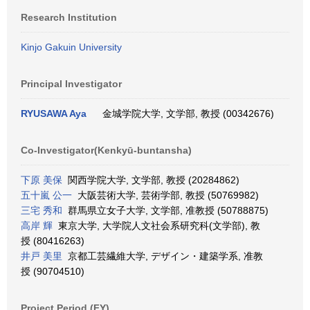
Research Institution
Kinjo Gakuin University
Principal Investigator
RYUSAWA Aya
金城学院大学, 文学部, 教授 (00342676)
Co-Investigator(Kenkyū-buntansha)
下原 美保
関西学院大学, 文学部, 教授 (20284862)
五十嵐 公一
大阪芸術大学, 芸術学部, 教授 (50769982)
三宅 秀和
群馬県立女子大学, 文学部, 准教授 (50788875)
高岸 輝
東京大学, 大学院人文社会系研究科(文学部), 教
授 (80416263)
井戸 美里
京都工芸繊維大学, デザイン・建築学系, 准教
授 (90704510)
Project Period (FY)