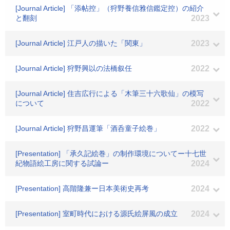
[Journal Article] 「添帖控」（狩野養信雅信鑑定控）の紹介
と翻刻
2023
[Journal Article] 江戸人の描いた「関東」
2023
[Journal Article] 狩野興以の法橋叙任
2022
[Journal Article] 住吉広行による「木筆三十六歌仙」の模写
について
2022
[Journal Article] 狩野昌運筆「酒呑童子絵巻」
2022
[Presentation] 「承久記絵巻」の制作環境についてー十七世
紀物語絵工房に関する試論ー
2024
[Presentation] 高階隆兼ー日本美術史再考
2024
[Presentation] 室町時代における源氏絵屏風の成立
2024