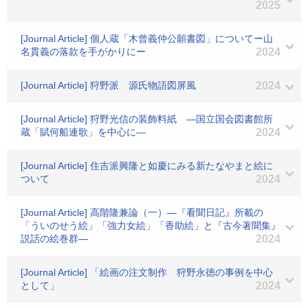
2025
[Journal Article] 個人蔵「木曾義仲公願書図」についてー山
名貫義の落款を手がかりにー
2024
[Journal Article] 狩野派 源氏物語図屏風
2024
[Journal Article] 狩野光信の装飾料紙 ―国立国会図書館所
蔵「賦何船連歌」を中心に―
2024
[Journal Article] 住吉派興隆と如慶にみる新たなやまと絵に
ついて
2024
[Journal Article] 高階隆兼論（一）―『看聞日記』所載の
「ういのせう絵」「強力女絵」「香助絵」と『古今著聞集』
説話の絵巻群―
2024
[Journal Article] 「絵画の注文制作 狩野永徳の事例を中心
として」
2024