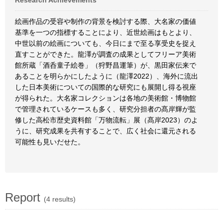
Research Achievements
絵画作品の受容や制作の背景を検討する際、大名家の価値
基準を一つの指標することにより、近世絵画はもとより、
中世以前の絵画についても、今日にまで至る享受史を捉え
直すことができた。龍澤が調査の成果としてフリーア美術
館所蔵「酒呑童子絵巻」（狩野昌運筆）が、黒田家伝来で
あることを明らかにしたように（龍澤2022）、海外に流出
した日本美術についての国際的な研究にも展開し得る視座
が得られた。大名家コレクションは各地の美術館・博物館
で管理されているケースも多く、研究分担者の髙岸輝が監
修した高松市歴史資料館「万物流転」展（髙岸2023）のよ
うに、研究成果を共有することで、広く社会に還元される
可能性も見いだせた。
Report
(4 results)