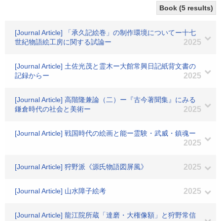
Book (5 results)
[Journal Article] 「承久記絵巻」の制作環境についてー十七
世紀物語絵工房に関する試論ー
2025
[Journal Article] 土佐光茂と霊木ー大館常興日記紙背文書の
記録からー
2025
[Journal Article] 高階隆兼論（二）ー『古今著聞集』にみる
鎌倉時代の社会と美術ー
2025
[Journal Article] 戦国時代の絵画と能ー霊験・武威・鎮魂ー
2025
[Journal Article] 狩野派《源氏物語図屏風》
2025
[Journal Article] 山水障子絵考
2025
[Journal Article] 龍江院所蔵「達磨・大権像額」と狩野常信