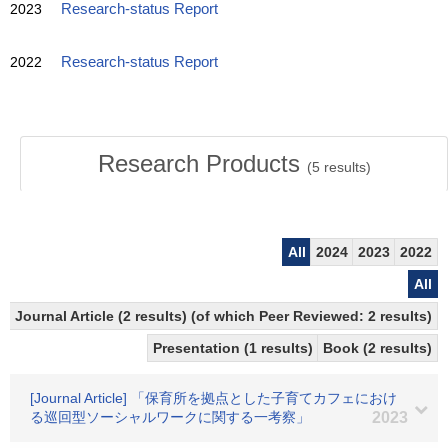
2023
Research-status Report
2022
Research-status Report
Research Products
(
5
results)
All
2024
2023
2022
All
Journal Article (2 results) (of which Peer Reviewed: 2 results)
Presentation (1 results)
Book (2 results)
[Journal Article] 「保育所を拠点とした子育てカフェにおけ
る巡回型ソーシャルワークに関する一考察」
2023