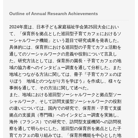
Outline of Annual Research Achievements
2024年度は、日本子ども家庭福祉学会第25回大会におい
て、「保育所を拠点とした巡回型子育てカフェにおけるソ
ーシャルワーク機能」という題目で研究成果を発表した。
具体的には、保育所における巡回型の子育てカフェ活動を
通してのソーシャルワークの意義や役割について言及し
た。研究方法としては、保育所の園長・子育てカフェの地
域の協力者へのインタビュー調査を通して分析した。また
地域とつながる方法に関しては、冊子『子育てカフェのぼ
りぼう 地域とのつながり方を学ぼう』を作成し、様々な
事例を通して、その方法に関して述べた。
また、地域における巡回型ソーシャルワークと拠点型ソー
シャルワーク、そして訪問支援型ソーシャルワークの役割
の違いについては、国内での研究で、保育所・子育て支援
拠点の支援員（専門職）へのインタビュー調査を実施し、
海外（フランス）での研究で、訪問型支援機関への訪問視
察を通して明らかにした。巡回型の保育所を拠点とした子
育てカフェの取り組みでは、「保育所機能を中心とした地