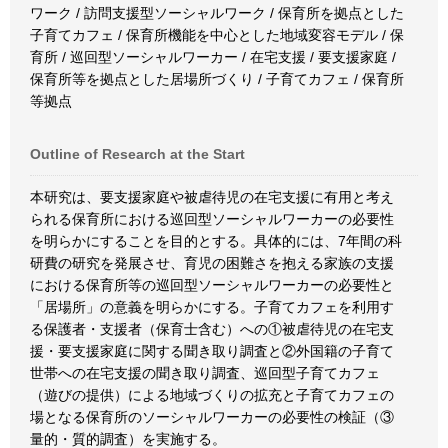
ワーク / 訪問支援型ソーシャルワーク / 保育所を拠点とした
子育てカフェ / 保育所機能を中心とした地域変容モデル / 保
育所 / 巡回型ソーシャルワーカー / 在宅支援 / 要支援家庭 /
保育所等を拠点とした居場所づくり / 子育てカフェ / 保育所
等拠点
Outline of Research at the Start
本研究は、要支援家庭や被虐待児の在宅支援に有用と考え
られる保育所における巡回型ソーシャルワーカーの必要性
を明らかにすることを目的とする。具体的には、7年間の科
研費の研究を発展させ、育児の困難さを抱える家族の支援
における保育所等の巡回型ソーシャルワーカーの必要性と
「居場所」の意義を明らかにする。子育てカフェを利用す
る保護者・支援者（保育士含む）への①被虐待児の在宅支
援・要支援家庭に関する聞き取り調査と②外国籍の子育て
世帯への在宅支援の聞き取り調査、巡回型子育てカフェ
（遊びの提供）による地域づくりの拡充と子育てカフェの
場となる保育所のソーシャルワーカーの必要性の検証（③
量的・質的調査）を実施する。