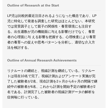
Outline of Research at the Start
LP児は比較的最近注目されるようになった概念であり、LP
児に特化して発達を調査した研究はほとんどない。本研究
では背景因子として親子の関係性・養育環境にも注目す
る。出生週数が児の機能面に与える影響だけでなく、養育
者の心理面に与 える影響を把握する。心理検査により養育
者の養育への捉えや思考パターンを分析し、適切な介入方
法を検討する。
Outline of Annual Research Achievements
リクルートの継続と、視線計測を継続している。リクルー
トは現在10名で完了。視線計測およびアンケート実施が完
了した被験者が2名、現在計測を2ヶ月から6ヶ月の間隔で継
続中の被験者が6名、これから計測を開始予定の被験者が2
名である。計測完了した被験者の視線計測データの解析を
症例毎に行っている。