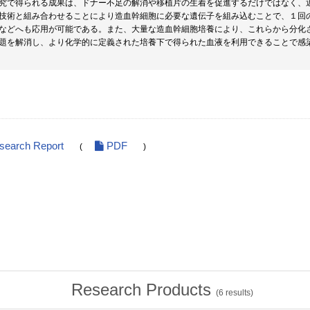
究で得られる成果は、ドナー不足の解消や移植片の生着を促進するだけではなく、
技術と組み合わせることにより造血幹細胞に必要な遺伝子を組み込むことで、１回
などへも応用が可能である。また、大量な造血幹細胞培養により、これらから分化
題を解消し、より化学的に定義された培養下で得られた血液を利用できることで感
esearch Report
PDF
(
)
Research Products
(
6
results)