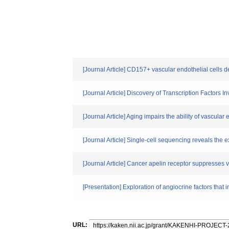
[Journal Article] CD157+ vascular endothelial cells 
[Journal Article] Discovery of Transcription Factors 
[Journal Article] Aging impairs the ability of vascular
[Journal Article] Single-cell sequencing reveals the ex
[Journal Article] Cancer apelin receptor suppresses
[Presentation] Exploration of angiocrine factors that 
URL: