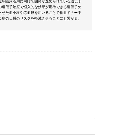
近年臨床応用に向けて開発が進められている遺伝子
の遺伝子治療で恒久的な効果が期待できる遺伝子欠
させた血小板や赤血球を用いることで輸血ドナー不
染症の伝播のリスクを軽減させることにも繋がる。