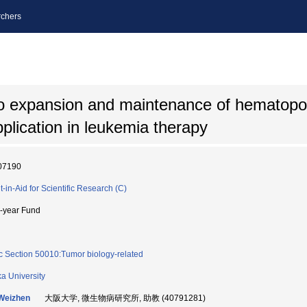
chers
o expansion and maintenance of hematopoi
pplication in leukemia therapy
07190
t-in-Aid for Scientific Research (C)
i-year Fund
c Section 50010:Tumor biology-related
a University
Weizhen
大阪大学, 微生物病研究所, 助教 (40791281)