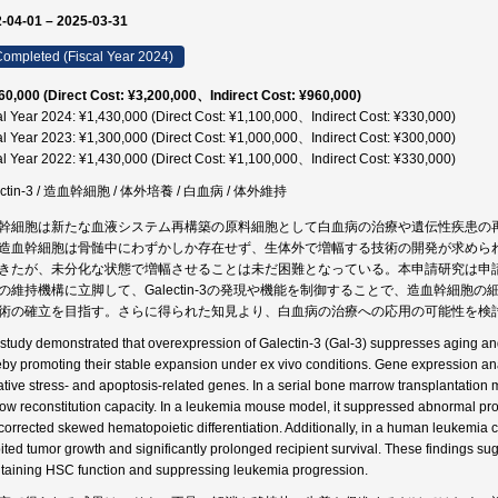
-04-01 – 2025-03-31
ompleted (Fiscal Year 2024)
60,000 (Direct Cost: ¥3,200,000、Indirect Cost: ¥960,000)
al Year 2024: ¥1,430,000 (Direct Cost: ¥1,100,000、Indirect Cost: ¥330,000)
al Year 2023: ¥1,300,000 (Direct Cost: ¥1,000,000、Indirect Cost: ¥300,000)
al Year 2022: ¥1,430,000 (Direct Cost: ¥1,100,000、Indirect Cost: ¥330,000)
ectin-3 / 造血幹細胞 / 体外培養 / 白血病 / 体外維持
幹細胞は新たな血液システム再構築の原料細胞として白血病の治療や遺伝性疾患の
造血幹細胞は骨髄中にわずかしか存在せず、生体外で増幅する技術の開発が求めら
きたが、未分化な状態で増幅させることは未だ困難となっている。本申請研究は申請者が
の維持機構に立脚して、Galectin-3の発現や機能を制御することで、造血幹細
術の確立を目指す。さらに得られた知見より、白血病の治療への応用の可能性を検
 study demonstrated that overexpression of Galectin-3 (Gal-3) suppresses aging an
eby promoting their stable expansion under ex vivo conditions. Gene expression ana
ative stress- and apoptosis-related genes. In a serial bone marrow transplantatio
ow reconstitution capacity. In a leukemia mouse model, it suppressed abnormal prol
corrected skewed hematopoietic differentiation. Additionally, in a human leukemia 
bited tumor growth and significantly prolonged recipient survival. These findings sug
taining HSC function and suppressing leukemia progression.