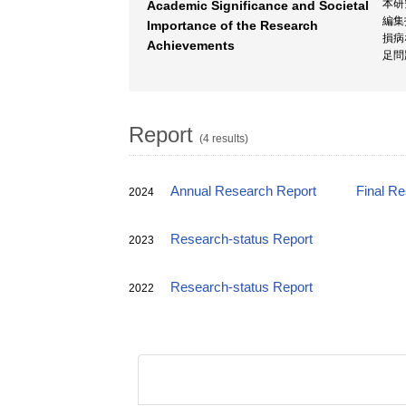
本研
Academic Significance and Societal
編集
Importance of the Research
損病
Achievements
足問
Report
(4 results)
Annual Research Report
Final R
2024
Research-status Report
2023
Research-status Report
2022