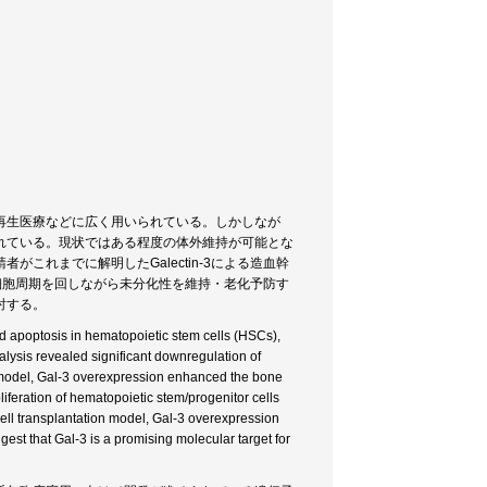
再生医療などに広く用いられている。しかしなが
れている。現状ではある程度の体外維持が可能とな
これまでに解明したGalectin-3による造血幹
胞の細胞周期を回しながら未分化性を維持・老化予防す
討する。
d apoptosis in hematopoietic stem cells (HSCs),
lysis revealed significant downregulation of
n model, Gal-3 overexpression enhanced the bone
iferation of hematopoietic stem/progenitor cells
cell transplantation model, Gal-3 overexpression
gest that Gal-3 is a promising molecular target for