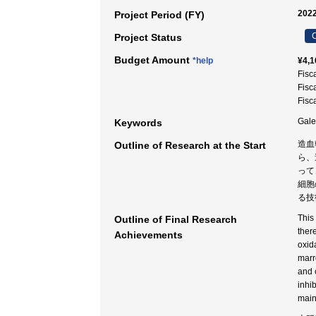
2022
Project Period (FY)
C
Project Status
Budget Amount
*help
¥4,1
Fisc
Fisc
Fisc
Gal
Keywords
造血
Outline of Research at the Start
ら、
って
細胞
る技
This
Outline of Final Research
ther
Achievements
oxid
marr
and 
inhi
main