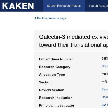
Search Research Projects
Search Resear
Back to previous page
Galectin-3 mediated ex viv
toward their translational a
22K
Project/Area Number
Gran
Research Category
Mult
Allocation Type
一般
Section
Basi
Review Section
Osak
Research Institution
JIA 
Principal Investigator