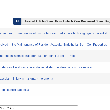
All
Journal Article (5 results) (of which Peer Reviewed: 5 result
derived from human-induced pluripotent stem cells have high angiogenic potential
Involved in the Maintenance of Resident Vascular Endothelial Stem Cell Properties
 endothelial stem cells to generate endothelial cells in mice
istence of fetal vascular endothelial stem cell-like cells in mouse liver
 vascular mimicry in malignant melanoma
inhibit cancer cachexia