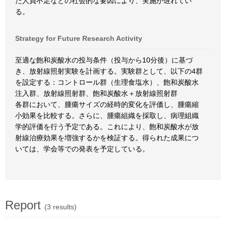
た人員不足などの社会的な要因により、実施が遅れてい
る。
Strategy for Future Research Activity
至適な飽和炭酸水の投与条件（投与から10分後）に基づ
き、放射線照射実験を計画する。実験群として、以下の4群
を設定する：コントロール群（生理食塩水）、飽和炭酸水
注入群、放射線照射群、飽和炭酸水＋放射線照射群
各群において、腫瘍サイズの経時的変化を評価し、腫瘍縮
小効果を比較する。さらに、腫瘍組織を採取し、病理組織
学的評価を行う予定である。これにより、飽和炭酸水が放
射線治療効果を増強するかを検証する。得られた成果につ
いては、学会等での発表を予定している。
Report
(3 results)