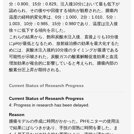
分：0.800、15分：0.829。注入後10分において最も低下が
認められ、その後やや回復する傾向が観察された。腫瘍内
温度の経時的変化率は、0分：1.000、2分：1.010、5分：
1.003、10分：0.985、15分：0.980であり、温度は注入後
徐々に低下する傾向を示した。
これらの結果から、飽和炭酸水注入後、直後よりも10分後
にpHが最低となるため、放射線治療の効果を最大化するた
めには、炭酸水注入後約10分後のタイミングが最適である
可能性が示唆された。炭酸ガスの酸素解離促進効果と血流
増加効果が複合的に影響していると考えられ、腫瘍内部の
酸素分圧上昇が期待される。
Current Status of Research Progress
Current Status of Research Progress
4: Progress in research has been delayed.
Reason
腫瘍モデルの作成に時間がかかった。PHモニターの使用法
で結果にばらつきがあり、手技の習熟に時間を要した。ま