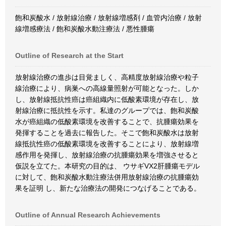
飽和炭酸水 / 放射線治療 / 放射線増感剤 / 血管内治療 / 放射
線増感療法 / 飽和炭酸水動注療法 / 悪性腫瘍
Outline of Research at the Start
放射線治療の進歩は目覚ましく、高精度放射線治療や粒子
線治療により、病巣への高線量照射が可能となった。しか
し、放射線抵抗性癌は癌組織内に低酸素環境が存在し、放
射線治療に抵抗性を示す。私達のグループでは、飽和炭酸
水が癌組織の低酸素環境を改善することで、抗腫瘍効果を
発揮することを過去に報告した。そこで飽和炭酸水は放射
線抵抗性癌の低酸素環境を改善することにより、放射線増
感作用を発揮し、放射線治療の抗腫瘍効果を増強させると
仮説を立てた。本研究の目的は、 ウサギVX2肝腫瘍モデル
に対して、飽和炭酸水動注療法併用放射線治療の抗腫瘍効
果を証明 し、新たな治療法の開発につなげることである。
Outline of Annual Research Achievements