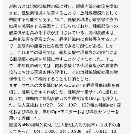
炭酸ガスは治療抵抗性の癌に対し、腫瘍内部の血流を増加
させ、低酸素環境を改善することで、放射線増感剤として
機能する可能性がある。特に、低酸素環境が放射線治療の
効果を減弱させる要因として知られており、腫瘍部位への
酸素供給を高める手法が注目されている。飽和炭酸水は、
二酸化炭素を豊富に含み、腫瘍組織内に直接導入すること
で、腫瘍内の酸素分圧を改善できる可能性がある。しか
し、これまでの研究では、飽和炭酸生理食塩水の投与によ
る腫瘍縮小効果を明確に示すことができなかった。そこ
で、本年度の研究では、飽和炭酸ガス生理食塩水の腫瘍内
投与における至適条件を評価し、その放射線治療効果の増
強作用について検討することを目的とした。
まず、マウスの大腿部にMIA PaCa-2ヒト膵癌腫瘍細胞を移
植し、腫瘍モデルを作成した。腫瘍が一定サイズに達した
時点で、腫瘍内に飽和炭酸ガス生理食塩水150 μLを注入し
た。注入直後および2分、5分、10分、15分後の腫瘍内pH変
化および温度を、専用のpHモニターおよび温度センサーを
用いて評価した。
腫瘍内pHの経時的変化（注入後/注入前の比率）は以下の通
りであった：0分：1.000、2分：0.938、5分：0.811、10