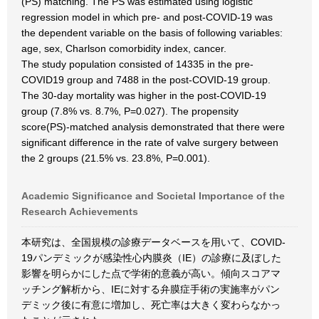
(PS) matching. The PS was estimated using logistic
regression model in which pre- and post-COVID-19 was
the dependent variable on the basis of following variables:
age, sex, Charlson comorbidity index, cancer.
The study population consisted of 14335 in the pre-
COVID19 group and 7488 in the post-COVID-19 group.
The 30-day mortality was higher in the post-COVID-19
group (7.8% vs. 8.7%, P=0.027). The propensity
score(PS)-matched analysis demonstrated that there were
significant difference in the rate of valve surgery between
the 2 groups (21.5% vs. 23.8%, P=0.001).
Academic Significance and Societal Importance of the
Research Achievements
本研究は、全国規模の診療データベースを用いて、COVID-
19パンデミックが感染性心内膜炎（IE）の診療に及ぼした
影響を明らかにした点で学術的意義が高い。傾向スコアマ
ッチング解析から、IEに対する弁膜症手術の実施率がパン
デミック後に有意に増加し、死亡率は大きく変わらなかっ