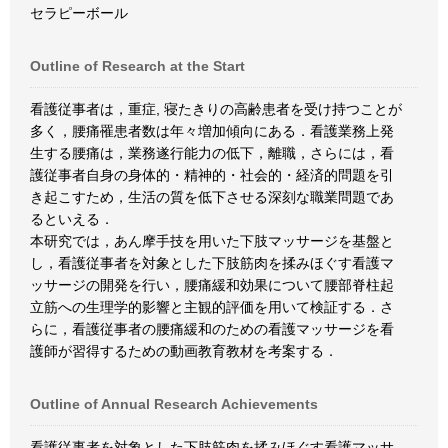
セラピーボール
Outline of Research at the Start
看護従事者は，重症, 寝たきりの高齢患者を受け持つことが
多く，腰痛罹患者数は年々増加傾向にある．看護業務上発
生する腰痛は，業務遂行能力の低下，離職，さらには，看
護従事者自身の身体的・精神的・社会的・経済的問題を引
き起こすため，生活の質を低下させる深刻な職業問題であ
るといえる．
本研究では，あん摩手技を用いた下肢マッサージを基盤と
し，看護従事者を対象とした下肢筋肉を揉みほぐす看護マ
ッサージの開発を行い，腰痛緩和効果について腰部脊柱起
立筋への生理学的影響と主観的評価を用いて検証する．さ
らに，看護従事者の腰痛緩和のための看護マッサージを看
護師が習得するための動画教育教材を考案する．
Outline of Annual Research Achievements
看護従事者を対象とした下肢筋肉を揉みほぐす看護マッサ