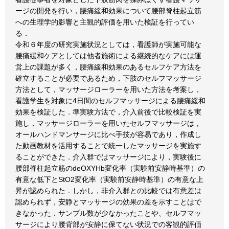
ージの開発を行い，腰痛緩和効果について腰部脊柱起立筋
への生理学的影響と主観的評価を用いた検証を行ってい
る．
令和６年度の研究実施状況としては，看護師が実施可能な
腰痛緩和ケアとしては他者施術による継続的なケアには運
営上の課題が多く，腰痛緩和効果のあるセルフケア方法を
確立することが必要であるため，下肢のセルフマッサージ
方法として，マッサージローラーを用いた方法を考案し，
看護学生を対象に4日間のセルフマッサージによる腰痛緩和
効果を検証した．準実験方法で，介入前後で比較検証を実
施し，マッサージローラーを用いたセルフマッサージは，
オールハンドマンサージに比べ手技が容易であり，作成し
た動画教材を活用することで統一したマッサージを実施す
ることができた．介入群ではマッサージにより，実験後に
腰部脊柱起立筋のdeOXYHb変化率（実験前安静時基準）の
有意な低下とStO2変化率（実験前安静時基準）の有意な上
昇が認められた．しかし，非介入群との比較では有意差は
認められず，安静とマッサージの効果の差を示すことはで
きなかった．サンプル数が少なかったことや、セルフマッ
サージにより腰背部が安静に保てない状況での客観的評価