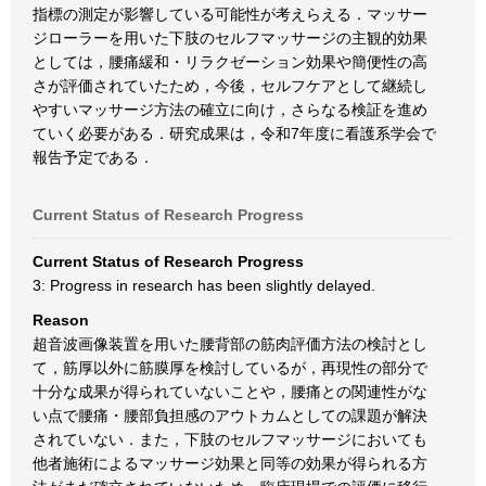
指標の測定が影響している可能性が考えらえる．マッサー
ジローラーを用いた下肢のセルフマッサージの主観的効果
としては，腰痛緩和・リラクゼーション効果や簡便性の高
さが評価されていたため，今後，セルフケアとして継続し
やすいマッサージ方法の確立に向け，さらなる検証を進め
ていく必要がある．研究成果は，令和7年度に看護系学会で
報告予定である．
Current Status of Research Progress
Current Status of Research Progress
3: Progress in research has been slightly delayed.
Reason
超音波画像装置を用いた腰背部の筋肉評価方法の検討とし
て，筋厚以外に筋膜厚を検討しているが，再現性の部分で
十分な成果が得られていないことや，腰痛との関連性がな
い点で腰痛・腰部負担感のアウトカムとしての課題が解決
されていない．また，下肢のセルフマッサージにおいても
他者施術によるマッサージ効果と同等の効果が得られる方