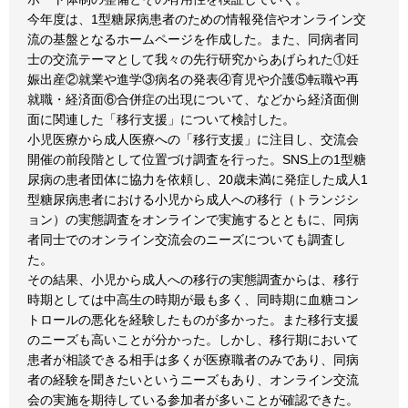
今年度は、1型糖尿病患者のための情報発信やオンライン交
流の基盤となるホームページを作成した。また、同病者同
士の交流テーマとして我々の先行研究からあげられた①妊
娠出産②就業や進学③病名の発表④育児や介護⑤転職や再
就職・経済面⑥合併症の出現について、などから経済面側
面に関連した「移行支援」について検討した。
小児医療から成人医療への「移行支援」に注目し、交流会
開催の前段階として位置づけ調査を行った。SNS上の1型糖
尿病の患者団体に協力を依頼し、20歳未満に発症した成人1
型糖尿病患者における小児から成人への移行（トランジシ
ョン）の実態調査をオンラインで実施するとともに、同病
者同士でのオンライン交流会のニーズについても調査し
た。
その結果、小児から成人への移行の実態調査からは、移行
時期としては中高生の時期が最も多く、同時期に血糖コン
トロールの悪化を経験したものが多かった。また移行支援
のニーズも高いことが分かった。しかし、移行期において
患者が相談できる相手は多くが医療職者のみであり、同病
者の経験を聞きたいというニーズもあり、オンライン交流
会の実施を期待している参加者が多いことが確認できた。