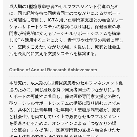
成人期の1型糖尿病患者のセルフマネジメント促進のため
に、同じ経験を持つ同病者同士のつながりによるサポート
の可能性に着目し、ICTを用いた専門家支援との融合型ソー
シャルサポートシステムの構築に取り組む。保健医療の専
門家が補完的に支えるソーシャルサポートシステムを構築
しICTを活用することにより、青年期や壮年期の患者に新し
い「空間をこえたつながりの場」を提供し、療養と社会生
活を長期的に支える支援システムを構築する。
Outline of Annual Research Achievements
本研究は、成人期の1型糖尿病患者のセルフマネジメント促
進のために、同じ経験を持つ同病者同士のつながりによる
サポートの可能性に着目し、保健医療専門家支援との融合
型ソーシャルサポートシステムの構築に取り組むことであ
る。具体的には青年期・壮年期の１型糖尿病患者が、療養
と社会生活を両立していく上で必要なセルフマネジメント
を促進させるために、オンラインによる「つながりの場
（交流会）」を提供し、医療専門職の支援を融合させたサ
ポート体制の整備とその有用性を検証していく。