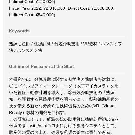
Indirect Cost: ¥120,000)
Fiscal Year 2022: ¥2,340,000 (Direct Cost: ¥1,800,000、
Indirect Cost: ¥540,000)
Keywords
熟練助産師 / 視線計測 / 分娩介助技術 / VR教材 / ハンズオフ
法 / ハンズオン法
Outline of Research at the Start
本研究では、分娩介助に関する初学者と熟練者を対象に、
①モバイル型アイマークレコーダ（以下アイカメラ）を用
いた視線・動作計測を導入し、②分娩介助技術の「熟練
知」を評価する習熟度指標を明らかにし、③熟練助産師の
技を伝える新たな分娩介助技術習得のためのVR（Virtual
Reality）教材の開発を目指す。
この研究によって、経験の浅い助産師に熟練助産師の技を
伝承でき、with/postコロナにおける教育システムとして、
助産師の質の向上と、健康な母児の誕生に寄与できる。