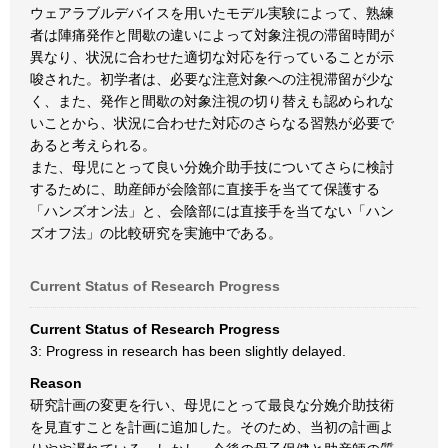
ウェアラブルデバイスを用いたモデル実験によって、熟練
者は陣痛発作と間歇の違いによって対象注視の滞留時間が
異なり、状況に合わせた適切な対応を行っていることが示
唆された。初学者は、必要な注意対象への注視滞留が少な
く、また、発作と間歇の対象注視の切り替えも認められな
いことから、状況に合わせた対応のさらなる習熟が必要で
あると考えられる。
また、母児にとって良い分娩介助手技についてさらに検討
するために、助産師が会陰部に直接手を当てて保護する
「ハンズオン法」と、会陰部には直接手を当てない「ハン
ズオフ法」の比較研究を実施中である。
Current Status of Research Progress
Current Status of Research Progress
3: Progress in research has been slightly delayed.
Reason
研究計画の変更を行い、母児にとって最良な分娩介助技術
を見直すことを計画に追加した。そのため、当初の計画よ