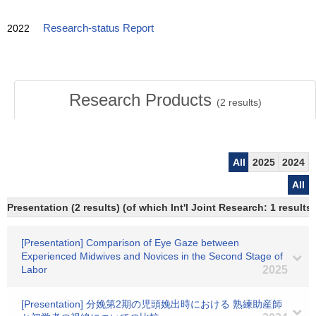
2022
Research-status Report
Research Products
(
2
results)
All
2025
2024
All
Presentation (2 results) (of which Int'l Joint Research: 1 results)
[Presentation] Comparison of Eye Gaze between
Experienced Midwives and Novices in the Second Stage of
Labor
2025
[Presentation] 分娩第2期の児頭娩出時における 熟練助産師