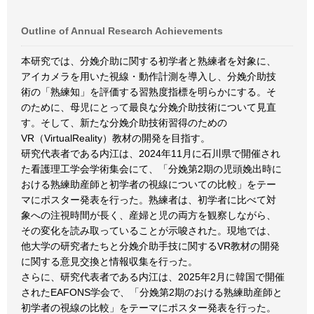
Outline of Annual Research Achievements
本研究では、分娩介助に関する初学者と熟練者を対象に、
アイカメラを用いた視線・動作計測を導入し、分娩介助技
術の「熟練知」を評価する習熟度指標を明らかにする。そ
のために、母児にとって最良な分娩介助技術について見直
す。そして、新たな分娩介助技術習得のための
VR（VirtualReality）教材の開発を目指す。
研究代表者である内江は、2024年11月に石川県で開催され
た看護理工学会学術集会にて、「分娩第2期の児頭娩出時に
おける熟練助産師と初学者の視線についての比較」をテー
マにポスター発表を行った。熟練者は、初学者に比べて対
象への注視時間が長く、産婦と児の両方を観察しながら、
その変化を読み取っていることが示唆された。現地では、
他大学の研究者たちと分娩介助手技に関するVR教材の開発
に関する意見交換と情報収集を行った。
さらに、研究代表者である内江は、2025年2月に韓国で開催
されたEAFONS学会で、「分娩第2期のおける熟練助産師と
初学者の視線の比較」をテーマにポスター発表を行った。