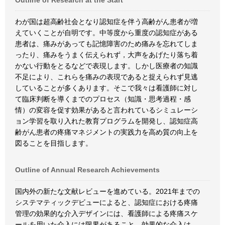
Outline of Research at the Start
わが国は超高齢社会となり認知症を伴う高齢がん患者が増
えていくことが自明です。中等度から重度の認知症がある
患者は、痛みがあっても記憶障害のため痛みを忘れてしま
ったり、痛みをうまく伝えられず，大声をあげたり落ち着
かない行動をとるなどで表現します。しかし医療者の知識
不足により、これらを痛みの表現であると捉えられず見逃
していることが多くあります。そこで我々は看護師に対し
て臨床判断を導くまでのプロセス（知識・思考過程・感
情）の変容を促す効果があると言われているシミュレーシ
ョン学習を取り入れた教育プログラムを開発し、認知症高
齢がん患者の疼痛マネジメントの実践力を高め質の向上を
図ることを目指します。
Outline of Annual Research Achievements
国内外の新たな文献レビューを進めている。2021年までの
システマティックデビューによると、認知症における疼痛
管理の効果的な介入デザインには、看護師による疼痛スケ
ールを用いた介入には限界があること、効果的な介入は、