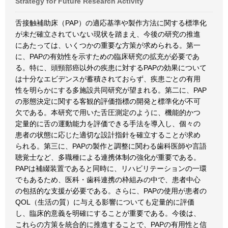
Strategy for Future Research Activity
舌接触補助床（PAP）の適応基準や製作方法に関する標準化
が未だ確立されていない現状を踏まえ、今後の研究の推進
にあたっては、いくつかの重要な方策が求められる。第一
に、PAPの有効性を示すための臨床研究の拡充が必要であ
る。特に、頭頸部癌以外の疾患に対するPAPの効果について
は十分なエビデンスが蓄積されておらず、疾患ごとの有用
性を明らかにする多施設共同研究が望まれる。第二に、PAP
の形態決定に関する客観的評価指標の開発と標準化が不可
欠である。本研究で用いた舌圧測定のように、機能的かつ
定量的に舌の運動能力を評価できる手法を導入し、個々の
患者の状態に応じた適切な設計指針を確立することが求め
られる。第三に、PAPの製作と調整に関わる歯科医師や言語
聴覚士など、多職種による連携体制の強化が重要である。
PAPは補綴装置であると同時に、リハビリテーションの一環
でもあるため、医科・歯科連携の枠組みの中で、患者中心
の包括的な支援が必要である。さらに、PAPの使用が患者の
QOL（生活の質）に与える影響についても定量的に評価
し、臨床的意義を明確にすることが重要である。今後は、
これらの方策を統合的に推進することで、PAPの有用性と信