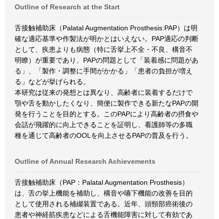
Outline of Research at the Start
舌接触補助床（Palatal Augmentation Prosthesis:PAP）は明
確な適応基準や作製法が明かとはいえない。PAP適応の判断
として、疾患よりも病態（特に舌挙上不全・不良、構音不
明瞭）が重要であり、PAPの問題として「装着感に問題があ
る」、「製作・調整に手間がかかる」「患者の負担が増え
る」などが挙げられる。
本研究は従来の発想とは異なり、高齢者に装着するだけで
顎や舌を動かしたくなり、簡便に製作できる新たなPAPの開
発を行うことを目的とする。このPAPにより高齢者の摂食や
会話が飛躍的に向上できることを証明し、看護師等の多職
種を通じて高齢者のOOLを向上させるPAPの普及を行う。
Outline of Annual Research Achievements
舌接触補助床（PAP：Palatal Augmentation Prosthesis）
は、舌の挙上機能を補助し、構音や嚥下機能の改善を目的
として使用される補綴装置である。近年、頭頸部癌術後の
患者や神経筋疾患などによる舌機能障害に対して有効であ