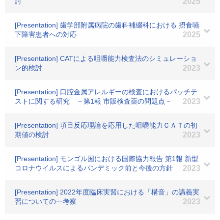
討
2025
[Presentation] 歯学部附属病院の歯科補綴科における 摂食嚥
下障害患者への対応
2025
[Presentation] CATによる咀嚼能力検査法のシミュレーショ
ン的検討
2023
[Presentation] 口腔金属アレルギーの検査におけるパッチテ
ストに関する研究 －第1報 市販検査薬の問題点－
2023
[Presentation] 項目反応理論を応用した咀嚼能力ＣＡＴの初
期値の検討
2023
[Presentation] モンゴル国における国際協力報告 第1報 新型
コロナウイルスによるパンデミック前と今後の方針
2023
[Presentation] 2022年度臨床実習における「構音」の講義実
習についての一考察
2023