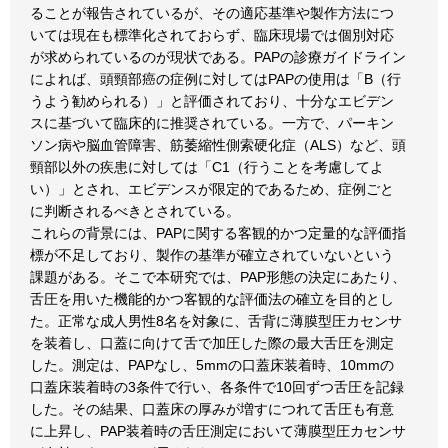
ることが報告されているが、その適応基準や製作方法につ
いては現在も標準化されておらず、臨床現場では個別対応
が求められているのが現状である。PAPの診療ガイドライン
によれば、頭頸部癌の症例に対してはPAPの使用は「B（行
うよう勧められる）」と評価されており、十分なエビデン
スに基づいて臨床的に推奨されている。一方で、パーキン
ソン病や脳血管障害、筋萎縮性側索硬化症（ALS）など、頭
頸部以外の疾患に対しては「C1（行うことを考慮してよ
い）」とされ、エビデンスが限定的であるため、症例ごと
に判断されるべきとされている。
これらの背景には、PAPに関する客観的かつ定量的な評価指
標が不足しており、製作の基準が確立されていないという
課題がある。そこで本研究では、PAP形態の決定にあたり、
舌圧を用いた機能的かつ客観的な評価法の確立を目的とし
た。正常な成人男性8名を対象に、舌背に薄膜型圧カセンサ
を装着し、口蓋に向けて舌で加圧した際の最大舌圧を測定
した。測定は、PAPなし、5mmの口蓋床装着時、10mmの
口蓋床装着時の3条件で行い、各条件で10回ずつ舌圧を記録
した。その結果、口蓋床の厚みが増すにつれて舌圧も有意
に上昇し、PAP装着時の舌圧測定において薄膜型圧カセンサ