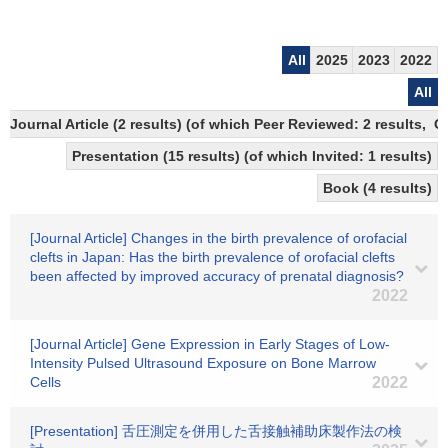
All
2025
2023
2022
All
Journal Article (2 results) (of which Peer Reviewed: 2 results, 
Presentation (15 results) (of which Invited: 1 results)
Book (4 results)
[Journal Article] Changes in the birth prevalence of orofacial
clefts in Japan: Has the birth prevalence of orofacial clefts
been affected by improved accuracy of prenatal diagnosis?
2022
[Journal Article] Gene Expression in Early Stages of Low-
Intensity Pulsed Ultrasound Exposure on Bone Marrow
Cells
2022
[Presentation] 舌圧測定を併用した舌接触補助床製作法の検