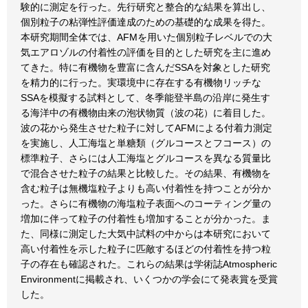
験的に測定を行った。先行研究と整合的な結果を算出し、
個別粒子の粘弾性評価達成のための基礎的な成果を得た。
本研究期間全体では、AFMを用いた個別粒子レベルでの大
気エアロゾルの付着性の評価を目的とした研究を主に進め
てきた。特に有機物を豊富に含んだSSAを対象とした研究
を精力的に行った。実環境中に存在する有機物リッチな
SSAを模擬する試料として、冬季能登半島の沿岸に発生す
る海洋中の有機物由来の泡状物質（波の花）に着目した。
波の花から発生させた粒子に対してAFMによる付着力測定
を実施し、人工海塩と単糖類（グルコースとフコース）の
標準粒子、さらには人工海塩とグルコースを異なる質量比
で混合させた粒子の結果と比較した。その結果、有機物を
含む粒子は無機塩粒子よりも高い付着性を持つことが分か
った。さらに有機物の海塩粒子表面へのコーティング量の
増加に伴って粒子の付着性も増加することが分かった。ま
た、同様に測定した大気中試料の中からは本研究において
高い付着性を示した粒子に匹敵するほどの付着性を持つ粒
子の存在も確認された。これらの結果は学術誌Atmospheric
Environmentに掲載され、いくつかの学会にて発表賞を受賞
した。