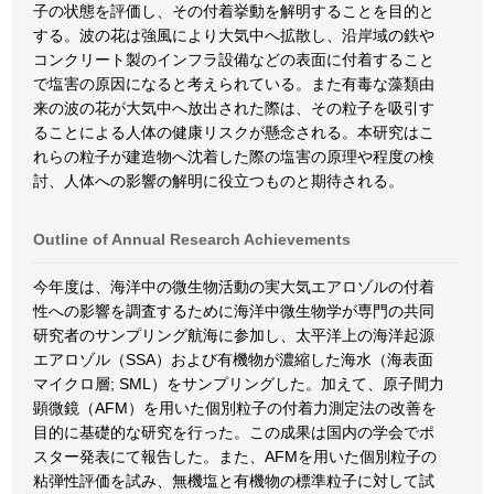
子の状態を評価し、その付着挙動を解明することを目的と
する。波の花は強風により大気中へ拡散し、沿岸域の鉄や
コンクリート製のインフラ設備などの表面に付着すること
で塩害の原因になると考えられている。また有毒な藻類由
来の波の花が大気中へ放出された際は、その粒子を吸引す
ることによる人体の健康リスクが懸念される。本研究はこ
れらの粒子が建造物へ沈着した際の塩害の原理や程度の検
討、人体への影響の解明に役立つものと期待される。
Outline of Annual Research Achievements
今年度は、海洋中の微生物活動の実大気エアロゾルの付着
性への影響を調査するために海洋中微生物学が専門の共同
研究者のサンプリング航海に参加し、太平洋上の海洋起源
エアロゾル（SSA）および有機物が濃縮した海水（海表面
マイクロ層; SML）をサンプリングした。加えて、原子間力
顕微鏡（AFM）を用いた個別粒子の付着力測定法の改善を
目的に基礎的な研究を行った。この成果は国内の学会でポ
スター発表にて報告した。また、AFMを用いた個別粒子の
粘弾性評価を試み、無機塩と有機物の標準粒子に対して試