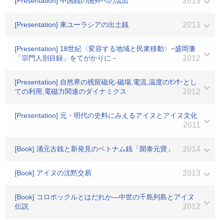
[Presentation] 中国銭の国外への流出
2013
[Presentation] 東ユーラシアの出土銭
2013
[Presentation] 18世紀〈変容する地域と民衆移動〉−盛岡藩
「宗門人別目録」をてがかりに－
2012
[Presentation] 自然界の残留磁化-磁場,電流,温度のｾﾝｻｰとし
ての利用,電磁力関連のダイナミクス
2012
[Presentation] 元・明代の史料にみえるアイヌとアイヌ文化
2011
[Book] 涌元古銭と新発見のベトナム銭「開泰元寶」
2014
[Book] アイヌの沈黙交易
2013
[Book] コロポックルとはだれか―中世の千島列島とアイヌ
伝説
2012