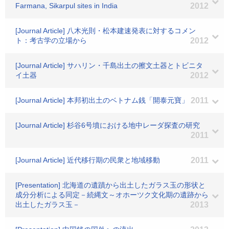
Farmana, Sikarpul sites in India
2012
[Journal Article] 八木光則・松本建速発表に対するコメン
ト：考古学の立場から
2012
[Journal Article] サハリン・千島出土の擦文土器とトビニタ
イ土器
2012
[Journal Article] 本邦初出土のベトナム銭「開泰元寶」
2011
[Journal Article] 杉谷6号墳における地中レーダ探査の研究
2011
[Journal Article] 近代移行期の民衆と地域移動
2011
[Presentation] 北海道の遺蹟から出土したガラス玉の形状と
成分分析による同定－続縄文～オホーツク文化期の遺跡から
出土したガラス玉－
2013