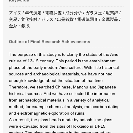
Keywords
アイヌ / 年代測定 / 電磁探査 / 成分分析 / ガラス玉 / 蝦夷錦 /
交易 / 文化接触 / ガラス / 出是銭貨 / 電磁気調査 / 金属製品 /
金糸・銀糸
Outline of Final Research Achievements
The purpose of this study is to clarify the status of the Ainu
culture of 13-15 century. This period is the establishment
phase of the early modern Ainu culture. With little historical
sources and archaeological materials, we have not had
enough knowledge about the situation of that time.
Therefore, we searched Chinese, Manchu and Japanese
historical sources. And we have collected the information
from archaeological materials in a variety of analytical
method, for example chemical analysis, radiocarbon dating
and electromagnetic exploration of ruins.
As a result, the glass beads made by potash lime glass
were excavated from the sites of Hokkaido in 14-15
century. The glass beads made in the same period are