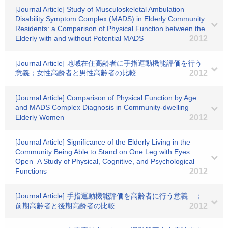
[Journal Article] Study of Musculoskeletal Ambulation
Disability Symptom Complex (MADS) in Elderly Community
Residents: a Comparison of Physical Function between the
Elderly with and without Potential MADS
2012
[Journal Article] 地域在住高齢者に手指運動機能評価を行う
意義；女性高齢者と男性高齢者の比較
2012
[Journal Article] Comparison of Physical Function by Age
and MADS Complex Diagnosis in Community-dwelling
Elderly Women
2012
[Journal Article] Significance of the Elderly Living in the
Community Being Able to Stand on One Leg with Eyes
Open–A Study of Physical, Cognitive, and Psychological
Functions–
2012
[Journal Article] 手指運動機能評価を高齢者に行う意義 ；
前期高齢者と後期高齢者の比較
2012