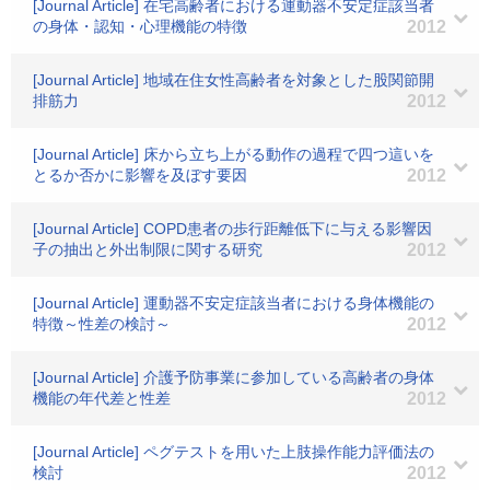
[Journal Article] 在宅高齢者における運動器不安定症該当者
の身体・認知・心理機能の特徴
2012
[Journal Article] 地域在住女性高齢者を対象とした股関節開
排筋力
2012
[Journal Article] 床から立ち上がる動作の過程で四つ這いを
とるか否かに影響を及ぼす要因
2012
[Journal Article] COPD患者の歩行距離低下に与える影響因
子の抽出と外出制限に関する研究
2012
[Journal Article] 運動器不安定症該当者における身体機能の
特徴～性差の検討～
2012
[Journal Article] 介護予防事業に参加している高齢者の身体
機能の年代差と性差
2012
[Journal Article] ペグテストを用いた上肢操作能力評価法の
検討
2012