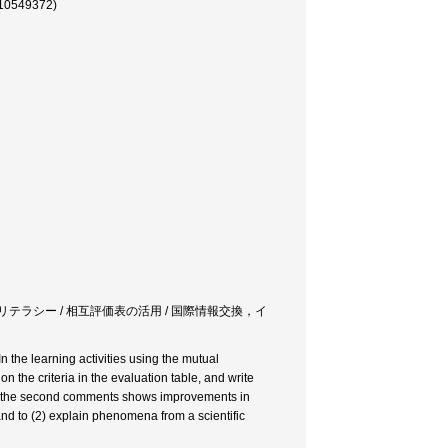
49372)
 科学リテラシー / 相互評価表の活用 / 国際情報交換，イ
n the learning activities using the mutual
 the criteria in the evaluation table, and write
nd the second comments shows improvements in
ns and to (2) explain phenomena from a scientific