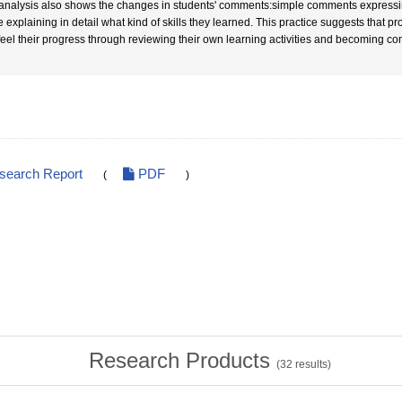
analysis also shows the changes in students' comments:simple comments expressing 
e explaining in detail what kind of skills they learned. This practice suggests that
feel their progress through reviewing their own learning activities and becoming co
esearch Report
PDF
(
)
Research Products
(
32
results)