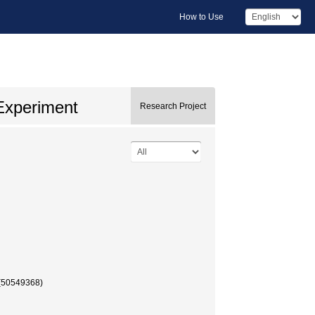
How to Use
 Experiment
Research Project
549368)