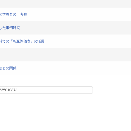
ける化学教育の一考察
導入した事例研究
校理数科での「相互評価表」の活用
習方法との関係