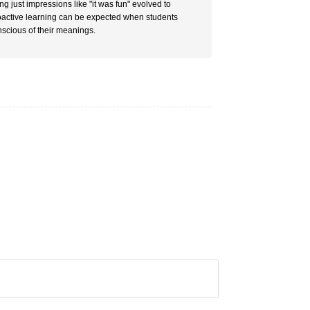
just impressions like "it was fun" evolved to
 proactive learning can be expected when students
nscious of their meanings.