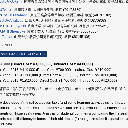
SUBARA Kenji
国立教育政策研究所教育課程研究センター基礎研究部, 総括研究官 (105
TA Yuji
國學院大學, 人間開発学部, 教授 (70178820)
AHASHI Takahashi
東京工業高等専門学校, 物質工学科, 教授 (40197182)
SUURA Takuya
広島大学, 大学院・教育学研究科, 准教授 (40379863)
SHITA Hiroyoshi
広島大学, 大学院・教育学研究科, 准教授 (20556469)
ATANI Shousuke
東京学芸大学, 教育学部, 名誉教授 (60087533)
 Tetsuo
山梨大学, 教育学研究科(研究院), 教授 (30145106)
 – 2013
ompleted (Fiscal Year 2013)
30,000 (Direct Cost: ¥3,100,000、Indirect Cost: ¥930,000)
al Year 2013: ¥910,000 (Direct Cost: ¥700,000、Indirect Cost: ¥210,000)
al Year 2012: ¥1,300,000 (Direct Cost: ¥1,000,000、Indirect Cost: ¥300,000)
al Year 2011: ¥1,820,000 (Direct Cost: ¥1,400,000、Indirect Cost: ¥420,000)
評価表 / 化学実験 / 表現力 / レポート / 化学実験レポート / 考察記述 / 自己評価 /
ス / 化学教育 / 高等学校
ve developed a"mutual evaluation table"and some learning activities using this tool.I
uation table, students evaluate themselves and are also evaluated by others based on
ents on those evaluations.Analysis of students' comments comparing the first a
nts' scientific literacy in terms of their abilities to (1) recognize scientific questio
 of view.