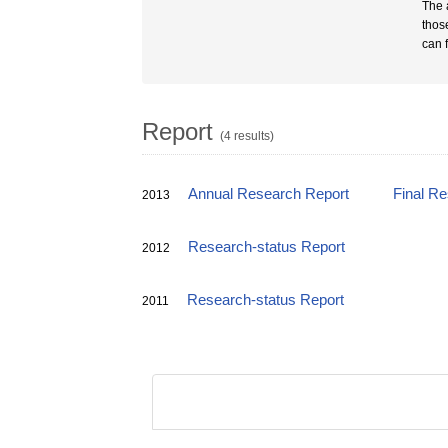
The 
thos
can 
Report
(4 results)
Annual Research Report
Final R
2013
Research-status Report
2012
Research-status Report
2011