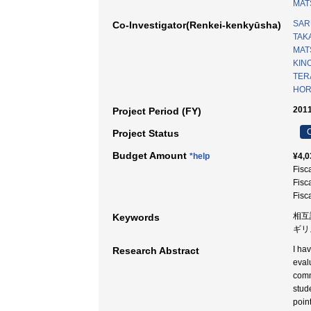
MAT
SARU
Co-Investigator(Renkei-kenkyūsha)
TAK
MAT
KINO
TER
HORI
2011
Project Period (FY)
C
Project Status
Budget Amount
*help
¥4,0
Fisc
Fisc
Fisc
相互
Keywords
ギリ
I ha
Research Abstract
eval
comm
stude
point