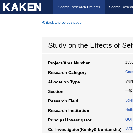
Search Research Projects
Search Resear
Back to previous page
Study on the Effects of Se
235
Project/Area Number
Gran
Research Category
Mult
Allocation Type
一般
Section
Scie
Research Field
Nati
Research Institution
GOT
Principal Investigator
MAT
Co-Investigator(Kenkyū-buntansha)