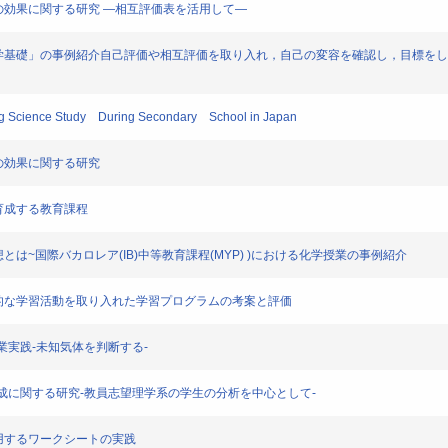
自己評価の効果に関する研究 ―相互評価表を活用して―
踏まえた高校「化学基礎」の事例紹介自己評価や相互評価を取り入れ，自己の変容を確認し，目
uing Science Study During Secondary School in Japan
己評価の効果に関する研究
力を育成する教育課程
授業の構想とは~国際バカロレア(IB)中等教育課程(MYP) )における化学授業の事例紹介
おける協働的な学習活動を取り入れた学習プログラムの考案と評価
学授業実践-未知気体を判断する-
た教員養成に関する研究-教員志望理学系の学生の分析を中心として-
 を活用するワークシートの実践