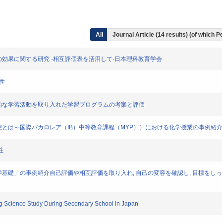
All
Journal Article (14 results) (of which 
る自己評価の効果に関する研究 -相互評価表を活用して-日本理科教育学会
向性
おける協働的な学習活動を取り入れた学習プログラムの考案と評価
化学授業の構想とは～国際バカロレア（IB）中等教育課程（MYP））における化学授業の事例紹
性
えた高校「化学基礎」の事例紹介自己評価や相互評価を取り入れ, 自己の変容を確認し, 目標
ing Science Study During Secondary School in Japan