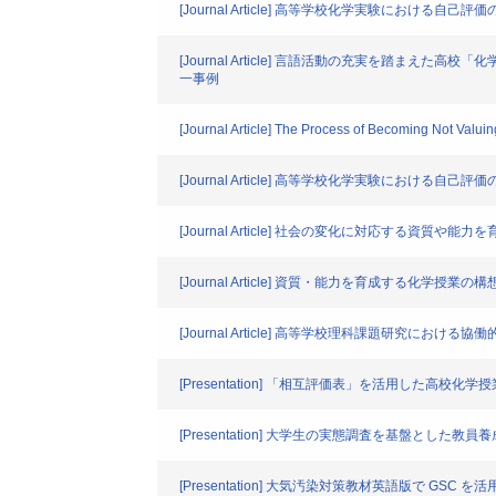
[Journal Article] 高等学校化学実験における
[Journal Article] 言語活動の充実を
一事例
[Journal Article] The Process of Becoming Not Val
[Journal Article] 高等学校化学実験における自
[Journal Article] 社会の変化に対応する資質や能
[Journal Article] 資質・能力を育成する化学
[Journal Article] 高等学校理科課題研究に
[Presentation] 「相互評価表」を活用した高校化
[Presentation] 大学生の実態調査を基盤とし
[Presentation] 大気汚染対策教材英語版で GSC