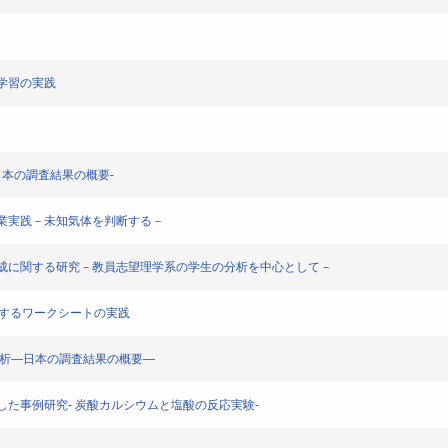
ル化学習の実践
分析-日本の調査結果の概要-
化学授業実践－未知気体を判断する－
した教員養成に関する研究－教員志望理学系の学生の分析を中心として－
を活用するワークシートの実践
の結果と分析―日本の調査結果の概要―
を導入した事例研究- 炭酸カルシウムと塩酸の反応実験-