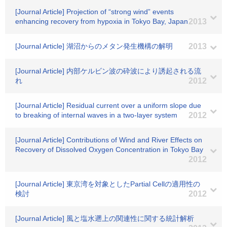
[Journal Article] Projection of “strong wind” events
enhancing recovery from hypoxia in Tokyo Bay, Japan
2013
[Journal Article] 湖沼からのメタン発生機構の解明
2013
[Journal Article] 内部ケルビン波の砕波により誘起される流
れ
2012
[Journal Article] Residual current over a uniform slope due
to breaking of internal waves in a two-layer system
2012
[Journal Article] Contributions of Wind and River Effects on
Recovery of Dissolved Oxygen Concentration in Tokyo Bay
2012
[Journal Article] 東京湾を対象としたPartial Cellの適用性の
検討
2012
[Journal Article] 風と塩水遡上の関連性に関する統計解析