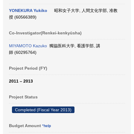
YONEKURA Yukiko
昭和女子大学, 人間文化学部, 准教
授 (60566389)
Co-Investigator(Renkei-kenkyūsha)
MIYAMOTO Kazuko
獨協医科大学, 看護学部, 講
師 (60295764)
Project Period (FY)
2011 – 2013
Project Status
Completed (Fiscal Year 2013)
Budget Amount
*help