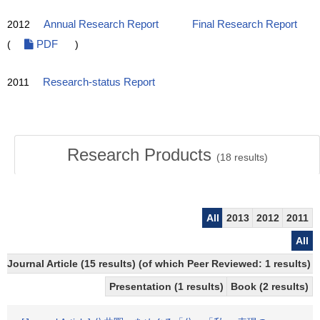
2012
Annual Research Report
Final Research Report
(
PDF
)
2011
Research-status Report
Research Products
(
18
results)
All
2013
2012
2011
All
Journal Article (15 results) (of which Peer Reviewed: 1 results)
Presentation (1 results)
Book (2 results)