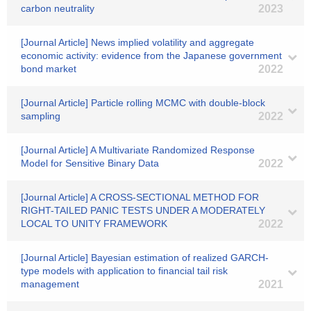
carbon neutrality
2023
[Journal Article] News implied volatility and aggregate
economic activity: evidence from the Japanese government
bond market
2022
[Journal Article] Particle rolling MCMC with double-block
sampling
2022
[Journal Article] A Multivariate Randomized Response
Model for Sensitive Binary Data
2022
[Journal Article] A CROSS-SECTIONAL METHOD FOR
RIGHT-TAILED PANIC TESTS UNDER A MODERATELY
LOCAL TO UNITY FRAMEWORK
2022
[Journal Article] Bayesian estimation of realized GARCH-
type models with application to financial tail risk
management
2021