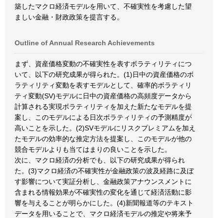
築したマクロ経済モデルを用いて、不確実性を考慮した望
ましい金融・財政政策を提言する。
Outline of Annual Research Achievements
まず、資産価格変動の不確実性を表すボラティリティにつ
いて、以下の研究成果が得られた。(1)日中の資産価格のボ
ラティリティ変動を表すモデルとして、確率的ボラティリ
ティ変動(SV)モデルに日中の資産価格の高頻度データから
計算される実現ボラティリティを加えた新たなモデルを提
案し、このモデルによる日次ボラティリティの予測精度が
高いことを示した。(2)SVモデルにリスクプレミアムを加え
たモデルの効率的な推定方法を提案し、このモデルが他の
競合モデルよりも当てはまりの良いことを示した。
次に、マクロ経済の分析でも、以下の研究成果が得られ
た。(3)マクロ経済の不確実性が金融政策の波及経路に及ぼ
す影響について実証分析し、金融政策アナウンスメントに
含まれる情報効果が不確実性の変化を通じて経済活動に影
響を与えることが明らかにした。(4)新聞報道等のテキスト
データを用いることで、マクロ経済モデルの推定や将来予