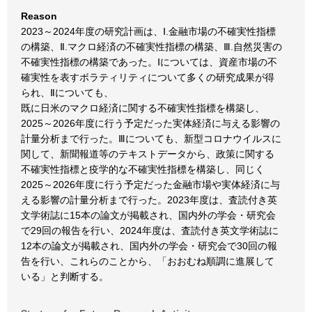
Reason
2023～2024年度の研究計画は、Ⅰ.金融市場の不確実性指標
の構築、Ⅱ.マクロ経済の不確実性指標の構築、Ⅲ.自然災害の
不確実性指標の構築であった。Ⅰについては、資産市場の不
確実性を表すボラティリティについて多くの研究成果が得
られ、Ⅱについても、
既に日米のマクロ経済に関する不確実性指標を構築し、
2025～2026年度に行う予定だった実体経済に与える影響の
計量分析まで行った。Ⅲについても、新型コロナウイルスに
関して、新聞報道等のテキストデータから、政策に関する
不確実性指標と疫学的な不確実性指標を構築し、同じく
2025～2026年度に行う予定だった金融市場や実体経済に与
える影響の計量分析まで行った。2023年度は、査読付き英
文学術誌に15本の論文が掲載され、国内外の学会・研究会
で29回の報告を行い、2024年度は、査読付き英文学術誌に
12本の論文が掲載され、国内外の学会・研究会で30回の報
告を行い、これらのことから、「おおむね順調に進展して
いる」と判断する。