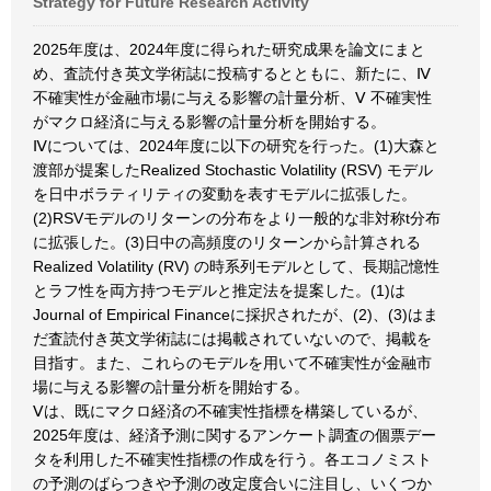
Strategy for Future Research Activity
2025年度は、2024年度に得られた研究成果を論文にまと
め、査読付き英文学術誌に投稿するとともに、新たに、Ⅳ
不確実性が金融市場に与える影響の計量分析、Ⅴ 不確実性
がマクロ経済に与える影響の計量分析を開始する。
Ⅳについては、2024年度に以下の研究を行った。(1)大森と
渡部が提案したRealized Stochastic Volatility (RSV) モデル
を日中ボラティリティの変動を表すモデルに拡張した。
(2)RSVモデルのリターンの分布をより一般的な非対称t分布
に拡張した。(3)日中の高頻度のリターンから計算される
Realized Volatility (RV) の時系列モデルとして、長期記憶性
とラフ性を両方持つモデルと推定法を提案した。(1)は
Journal of Empirical Financeに採択されたが、(2)、(3)はま
だ査読付き英文学術誌には掲載されていないので、掲載を
目指す。また、これらのモデルを用いて不確実性が金融市
場に与える影響の計量分析を開始する。
Ⅴは、既にマクロ経済の不確実性指標を構築しているが、
2025年度は、経済予測に関するアンケート調査の個票デー
タを利用した不確実性指標の作成を行う。各エコノミスト
の予測のばらつきや予測の改定度合いに注目し、いくつか