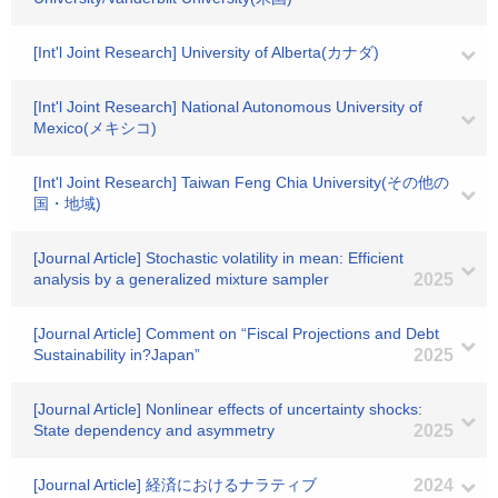
[Int'l Joint Research] University of Alberta(カナダ)
[Int'l Joint Research] National Autonomous University of
Mexico(メキシコ)
[Int'l Joint Research] Taiwan Feng Chia University(その他の
国・地域)
[Journal Article] Stochastic volatility in mean: Efficient
analysis by a generalized mixture sampler
2025
[Journal Article] Comment on “Fiscal Projections and Debt
Sustainability in?Japan”
2025
[Journal Article] Nonlinear effects of uncertainty shocks:
State dependency and asymmetry
2025
[Journal Article] 経済におけるナラティブ
2024