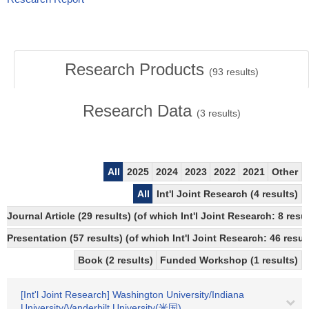
Research Products
(
93
results)
Research Data
(
3
results)
All
2025
2024
2023
2022
2021
Other
All
Int'l Joint Research (4 results)
Journal Article (29 results) (of which Int'l Joint Research: 8 re
Presentation (57 results) (of which Int'l Joint Research: 46 result
Book (2 results)
Funded Workshop (1 results)
[Int'l Joint Research] Washington University/Indiana
University/Vanderbilt University(米国)