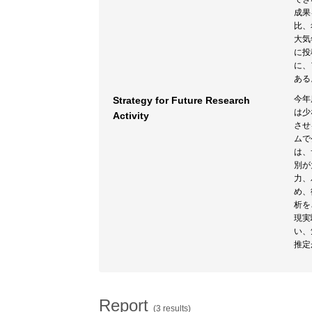
成果
比、
大気
に投
に、
ある
今年
Strategy for Future Research
は少
Activity
させ
ムで
は、
別が
力、
め、
析を
現実
い、
推定
Report
(3 results)