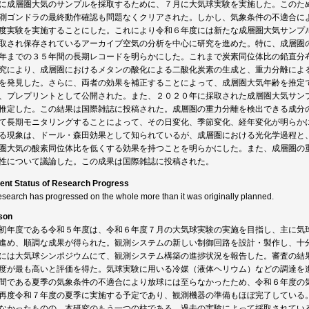
に成層圏大気のサンプルを採取するために、７月に大気球実験を実施した。このた
測ゴンドラの最終動作確認も問題なくクリアされた。しかし、気象条件の不適合に
度実験を実施することにした。これにより令和６年度には新たな成層圏大気サンプ
取され保存されているアーカイブ空気の分析を中心に研究を進めた。特に、成層圏
年までの３５年間の長期レコードを明らかにした。これまで炭素同位体比の鉛直分
究により、成層圏におけるメタンの酸化による二酸化炭素の生成と、重力分離によ
を発見した。さらに、両者の効果を補正することによって、成層圏大気年齢を推定
、プレプリントとして公開された。また、２０２０年に採取された成層圏大気サン
推定した。この結果は国際雑誌に投稿された。成層圏の重力分離を検出できる成分
て長期モニタリングすることによって、その日変化、季節変化、経年変化が明らか
る現象は、ドール・森田効果として知られているが、成層圏における光化学過程と
圏大気の酸素同位体比を低くする効果を持つことを明らかにした。また、成層圏の
性について議論した。この成果は国際雑誌に投稿された。
ent Status of Research Progress
esearch has progressed on the whole more than it was originally planned.
son
初年度である令和５年度は、令和６年度７月の大気球実験の実施を目指し、主に気
進め、順調な成果が得られた。観測システムの新しい制御回路を設計・製作し、十
には大気球シンポジウムにて、観測システム構築の進捗状況を報告した。審査の結
度が最も高いと評価を得た。気球実験に用いる冷媒（液体ヘリウム）などの調達を
間である夏季の気象条件の不適合により放球には至らなかったため、令和６年度の
再度令和７年度の夏季に実施する予定であり、観測機器の準備もほぼ完了している
なかったものの、本研究のもう一つの柱である、過去の実験によって採取されてい