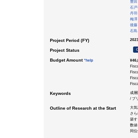
豊田
石戸
丹羽
梅澤
後藤
石島
2023
Project Period (FY)
G
Project Status
Budget Amount
*help
¥46,
Fisc
Fisc
Fisc
Fisc
成層
Keywords
/ 
大気
Outline of Research at the Start
さら
築す
数値
同位