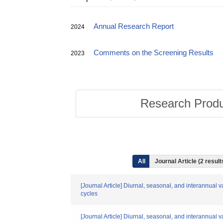
Annual Research Report
2024
Comments on the Screening Results
2023
Research Prod
All
Journal Article (2 resul
[Journal Article] Diurnal, seasonal, and interannual
cycles
[Journal Article] Diurnal, seasonal, and interannual 