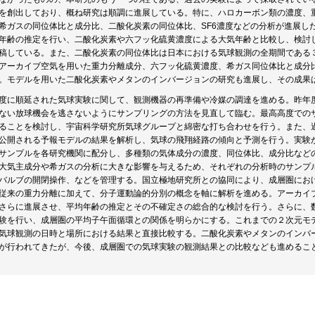
を創出しており、概ね研究は順調に進展している。特に、ハロカーボン類の濃度、
希ガスの同位体比と成分比、二酸化炭素の同位体比、SF6濃度などの分析が進展し
年齢の推定を行い、二酸化炭素や六フッ化硫黄濃度による大気年齢と比較し、検討
稿している。また、二酸化炭素の同位体比は日本における気球観測の全期間である
アーカイブ空気を用いた重力分離成分、六フッ化硫黄濃度、希ガス同位体比と成分
。モデルを用いた二酸化炭素やメタンのインバージョンの研究も進展し、その成果
度に順延された気球実験に関して、観測機器の再準備や冷媒の調達を進める。昨年
ない放球機会を逃さないようにサンプリングの方法を見直して臨む。最高高度での
ることを検討し、宇宙科学研究所気球グループと綿密な打ち合わせを行う。また、
公開される予報モデルの結果を解析し、気球の飛翔経路の傾向と予測を行う。実験
サンプルを各研究機関に配分し、多種類の気体成分の濃度、同位体比、成分比など
大気主成分や希ガスの分析に大きな影響を与えるため、それぞれの分析時のサンプ
バルブの開閉操作、などを管理する。国立極地研究所との協同により、成層圏にお
従来の重力分離に加えて、分子運動論的分別の概念を軸に解析を進める。アーカイ
さらに進展させ、平均年齢の推定とその不確定さの総合的な検討を行う。さらに、
験を行い、成層圏の平均子午面循環との関係を明らかにする。これまでの２次元モ
気球観測の日時と場所における結果と直接比較する。二酸化炭素やメタンのインバ
が行われてきたが、今後、成層圏での気球実験の観測結果との比較なども進めるこ