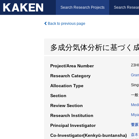
Search Research Projects
Search Resear
Back to previous page
多成分気体分析に基づく
23H
Project/Area Number
Gran
Research Category
Sing
Allocation Type
一般
Section
Medi
Review Section
Miya
Research Institution
菅原
Principal Investigator
森本
Co-Investigator(Kenkyū-buntansha)