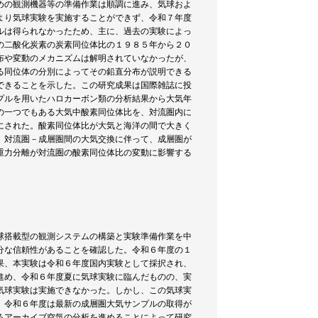
めの観測機器等の準備作業は順調に進み、気球およ
より気球実験を実施することができず、令和７年度
ルは得られなかったため、主に、過去の実験によっ
の二酸化炭素の炭素同位体比の１９８５年から２０
布や変動のメカニズムは解明されていなかったが、
る同位体の分別によってその鉛直分布が説明できる
できることを示した。この研究成果は国際雑誌に投
プルを用いたハロカーボン類の分析結果から大気年
の一つでもある大気中酸素同位体比を、対流圏内に
にされた。酸素同位体比が大気と海洋の間で大きく
、対流圏－成層圏間の大気交換に伴って、成層圏が
重力分離が対流圏の酸素同位体比の変動に影響する
球搭載型の観測システムの構築と実験準備作業を中
分な信頼性があることを確認した。令和６年度の１
果、本実験は令和６年度国内実験として採択され、
進め、令和６年度夏に気球実験に臨んだものの、実
気球実験は実施できなかった。しかし、この気球実
。令和６年度は最新の成層圏大気サンプルの取得が
るアーカイブ空気の分析を進めることによって研究