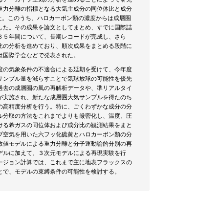
重力分離の指標となる大気主成分の同位体比と成分
た。このうち、ハロカーボン類の濃度からは成層圏
した。その成果を論文としてまとめ、すでに国際誌
３５年間について、長期レコードが完成し、さら
比の分析を進めており、順次成果をまとめる段階に
は国際学会などで発表された。
度の気象条件の不適合による延期を受けて、今年度
サンプル量を減らすことで気球放球の可能性を優先
過去の成層圏の風の再解析データや、準リアルタイ
が実施され、新たな成層圏大気サンプルを得たのち
の高精度分析を行う。特に、ごくわずかな成分の分
ル分取の方法をこれまでよりも厳密化し、温度、圧
ける希ガスの同位体および成分比の観測結果をまと
ブ空気を用いた六フッ化硫黄とハロカーボン類の分
数値モデルによる重力分離と分子運動論的分別の再
デルに加えて、３次元モデルによる再現実験を行
ージョン計算では、これまで主に地表フラックスの
とで、モデルの束縛条件の可能性を検討する。