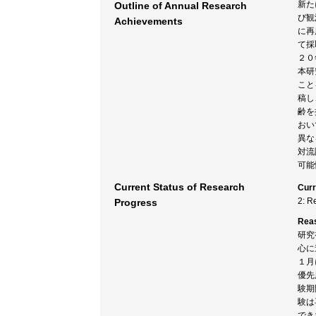
新た
Outline of Annual Research
び観
Achievements
に再
て採
２０
本研
こと
稿し
齢を
おい
異な
対流
可能
Current Status of Research
Curr
2: R
Progress
Rea
研究
心に
１月
優先
験期
験は
でき