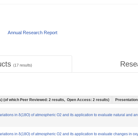
Annual Research Report
ucts
Rese
(
17
results)
ts) (of which Peer Reviewed: 2 results, Open Access: 2 results)
Presentation 
 variations in δ(18O) of atmospheric O2 and its application to evaluate natural and
variations in δ(18O) of atmospheric O2 and its application to evaluate changes in o