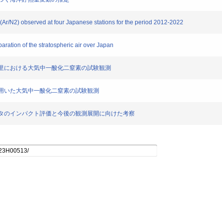
d(Ar/N2) observed at four Japanese stations for the period 2012-2022
aration of the stratospheric air over Japan
用いた綾里における大気中一酸化二窒素の試験観測
分析計を用いた大気中一酸化二窒素の試験観測
観測データのインパクト評価と今後の観測展開に向けた考察