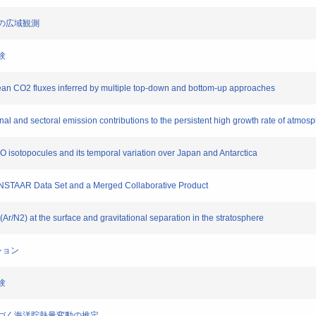
濃度の広域観測
験
cean CO2 fluxes inferred by multiple top-down and bottom-up approaches
onal and sectoral emission contributions to the persistent high growth rate of atmo
N2O isotopocules and its temporal variation over Japan and Antarctica
 INSTAAR Data Set and a Merged Collaborative Product
(Ar/N2) at the surface and gravitational separation in the stratosphere
ーション
験
測に基づく海洋貯熱量変動の推定