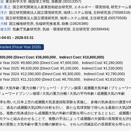
 栄
東京科学大学, 物質理工学院, 准教授 (30313357)
谷 重之
国立研究開発法人産業技術総合研究所, エネルギー・環境領域, 研究チーム長 (70
 洋介
国立研究開発法人国立環境研究所, 地球システム領域, 主幹研究員 (70588318)
 拓
国立研究開発法人国立環境研究所, 地球システム領域, 主任研究員 (00570508)
 大輔
国立極地研究所, 先端研究推進系, 助教 (10626386)
 健太郎
気象庁気象研究所, 気候・環境研究部, 主任研究官 (90399494)
-04-01 – 2028-03-31
ranted (Fiscal Year 2026)
800,000 (Direct Cost: ¥36,000,000、Indirect Cost: ¥10,800,000)
al Year 2026: ¥9,880,000 (Direct Cost: ¥7,600,000、Indirect Cost: ¥2,280,000)
al Year 2025: ¥6,630,000 (Direct Cost: ¥5,100,000、Indirect Cost: ¥1,530,000)
al Year 2024: ¥12,090,000 (Direct Cost: ¥9,300,000、Indirect Cost: ¥2,790,000)
al Year 2023: ¥11,310,000 (Direct Cost: ¥8,700,000、Indirect Cost: ¥2,610,000)
圏 / 大気年齢 / 重力分離 / ブリューワ・ドブソン循環 / 成層圏大気年齢 / ブリュー
ブリューワードブンソン循環 / 大気の重力分離 / 大気の平均年齢 / 成層圏大気の年齢
球を用いた日本上空の成層圏大気直接採取実験を実施し、多種の気体成分の濃度や
に、過去の成層圏大気試料の分析を行い、新たな気球実験で得られる最新の大気試
る。複数の気体成分から成層圏大気の年齢の変動を明らかにするとともに、成層圏
モデルと組み合わせることで、複数の手法によって成層圏の大循環の長期変化を評
体の変動と大気年齢や重力分離の解析から、それらの消滅反応の長期変化を明らか