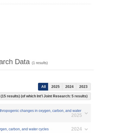
arch Data
(
1
results)
All
2025
2024
2023
(15 results) (of which Int'l Joint Research: 5 results)
 anthropogenic changes in oxygen, carbon, and water
2025
2024
xygen, carbon, and water cycles