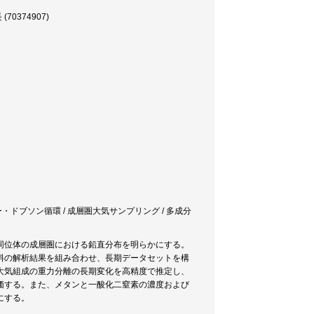
374907)
ワー・ドブソン循環 / 成層圏大気サンプリング / 多成分
同位体の成層圏における鉛直分布を明らかにする。
料の解析結果を組み合わせ、長期データセットを構
大気組成の重力分離の長期変化を高精度で推定し、
価する。また、メタンと一酸化二窒素の濃度および
にする。