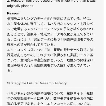
2: Research has progressed on the whole more than it was
originally planned.
Reason
長期モニタリングのデータ化が順調に進んでいる。特に、
水生昆虫体内に寄生しているハリガネムシシストを種レベ
ルで定量するメタバーコーディングの手法が確立されつつ
あることで、複数年・地点のデータ可視化が見えてきてい
る。これにより、実証データに基づく病原体循環モデルの
確立への道が拓かれてきている。
エキノコックス症については、新規の野外データ取得には
課題があるものの、これまでに取得された実証データに基
づいて、空間変異や宿主操作といった一般性かつ興味深い
要因を取り入れた感染動態モデルの解析が進んできてい
る。
Strategy for Future Research Activity
ハリガネムシ類の病原体循環について、複数サイト・複数
年の感染動態データに基づき、数理モデル構築を具体的に
進める予定である。また、エキノコックス症については、