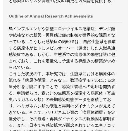
と感染症のリスク管理のための新たな方法論を提供する。
Outline of Annual Research Achievements
鳥インフルエンザや新型コロナウイルス感染症、デング熱
や結核などの新興・再興感染症の制御が世界的な課題とな
っている。こうした感染症の約60％は、自然生態系を循環
する病原体がヒトにスピルオーバー（漏出）した人獣共通
感染症である。しかし、生態系での病原体の動態は謎に包
まれており、これを定量化し予測する枠組みの構築が求め
られている。
こうした状況の中、本研究では、生態系における病原体の
流れを「病原体循環」とみなし、数理疫学モデルによる定
量分析を可能にすることで、感染症管理への応用を開拓す
る。申請者らは、森と川の生態系を循環する病原体（寄生
虫ハリガネムシ類）の長期感染動態データを蓄積してお
り、ハリガネムシ類の衰退と再興のダイナミクスが見えて
きている。そこで、ハリガネムシ類の「病原体循環」を定
量分析し、その衰退・再興ダイナミクスの駆動因を解明す
る。また、日本でも感染拡大が懸念されているエキノコッ