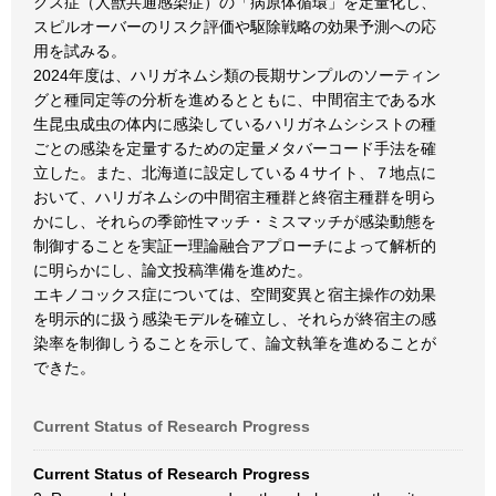
クス症（人獣共通感染症）の「病原体循環」を定量化し、
スピルオーバーのリスク評価や駆除戦略の効果予測への応
用を試みる。
2024年度は、ハリガネムシ類の長期サンプルのソーティン
グと種同定等の分析を進めるとともに、中間宿主である水
生昆虫成虫の体内に感染しているハリガネムシシストの種
ごとの感染を定量するための定量メタバーコード手法を確
立した。また、北海道に設定している４サイト、７地点に
おいて、ハリガネムシの中間宿主種群と終宿主種群を明ら
かにし、それらの季節性マッチ・ミスマッチが感染動態を
制御することを実証ー理論融合アプローチによって解析的
に明らかにし、論文投稿準備を進めた。
エキノコックス症については、空間変異と宿主操作の効果
を明示的に扱う感染モデルを確立し、それらが終宿主の感
染率を制御しうることを示して、論文執筆を進めることが
できた。
Current Status of Research Progress
Current Status of Research Progress