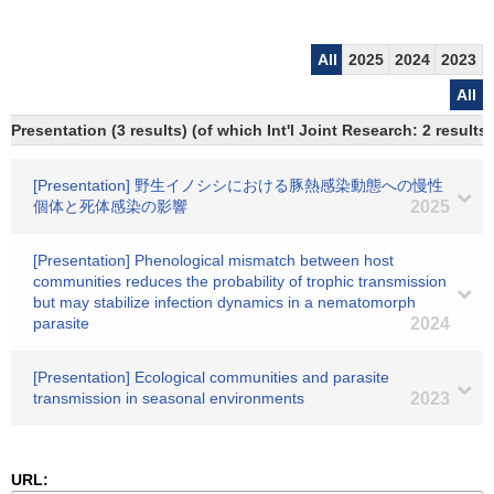
All
2025
2024
2023
All
Presentation (3 results) (of which Int'l Joint Research: 2 results,
[Presentation] 野生イノシシにおける豚熱感染動態への慢性
個体と死体感染の影響
2025
[Presentation] Phenological mismatch between host
communities reduces the probability of trophic transmission
but may stabilize infection dynamics in a nematomorph
parasite
2024
[Presentation] Ecological communities and parasite
transmission in seasonal environments
2023
URL: