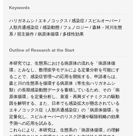
Keywords
ハリガネムシ / エキノコックス / 感染症 / スピルオーバー /
人獣共通感染症 / 感染動態 / フェノロジー / 森林－河川生態
系 / 宿主操作 / 病原体循環 / 多様性効果
Outline of Research at the Start
本研究では、生態系における病原体の流れを「病原体循
環」とみなし、数理疫学モデルによる定量分析を可能にす
ることで、感染症管理への応用を開拓する。申請者らは、
森と川の生態系を循環する病原体（寄生虫ハリガネムシ
類）の長期感染動態データを蓄積しているため、その「病
原体循環」を定量分析し、衰退・再興ダイナミクスの駆動
因を解明する。また、日本でも感染拡大が懸念されている
エキノコックス症（人獣共通感染症）の「病原体循環」を
定量化し、スピルオーバーのリスク評価や駆除戦略の効果
予測への応用を試みる。
これらにより、本研究は、生態系の「病原体循環」の理解