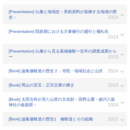
[Presentation] 仏像と地域史－美術資料が架橋する地域の歴
史－
2024
[Presentation] 院政期における大峯修行の盛行と儀礼化
2024
[Presentation] 仏像から見る葛城修験ー近年の調査成果から
ー
2023
[Book] 論集修験道の歴史２：寺院・地域社会と山伏
2024
[Book] 岡山の至宝：正宗文庫の輝き
2024
[Book] 太田古朴が見た山里の文化財－高野山麓・細川八坂
神社の仮面群－
2024
[Book] 論集修験道の歴史1 修験道とその組織
2023