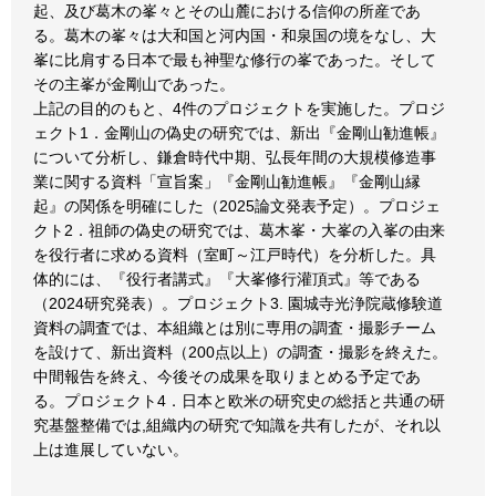
起、及び葛木の峯々とその山麓における信仰の所産であ
る。葛木の峯々は大和国と河内国・和泉国の境をなし、大
峯に比肩する日本で最も神聖な修行の峯であった。そして
その主峯が金剛山であった。
上記の目的のもと、4件のプロジェクトを実施した。プロジ
ェクト1．金剛山の偽史の研究では、新出『金剛山勧進帳』
について分析し、鎌倉時代中期、弘長年間の大規模修造事
業に関する資料「宣旨案」『金剛山勧進帳』『金剛山縁
起』の関係を明確にした（2025論文発表予定）。プロジェ
クト2．祖師の偽史の研究では、葛木峯・大峯の入峯の由来
を役行者に求める資料（室町～江戸時代）を分析した。具
体的には、『役行者講式』『大峯修行灌頂式』等である
（2024研究発表）。プロジェクト3. 園城寺光浄院蔵修験道
資料の調査では、本組織とは別に専用の調査・撮影チーム
を設けて、新出資料（200点以上）の調査・撮影を終えた。
中間報告を終え、今後その成果を取りまとめる予定であ
る。プロジェクト4．日本と欧米の研究史の総括と共通の研
究基盤整備では,組織内の研究で知識を共有したが、それ以
上は進展していない。