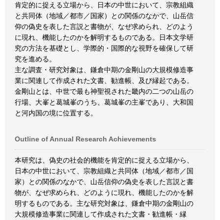
肯定的に捉える立場から、日本の中世において、宗教組織
と共同体（地域／都市／国家）との関係のなかで、山岳信
仰の偽史を表した言説と書物が、なぜ求められ、どのよう
に現れ、機能したのかを解明するものである。日本文学研
究の方法を基礎とし、学際的・国際的な視野を確保して研
究を進める。
主な調査・研究対象は、鎌倉中期の金剛山の大規模修造事
業に関連して作成された文書、勧進帳、及び縁起である。
金剛山とは、中世で最も神聖視された畿内の二つの山岳の
行場、大峯と葛城峯のうち、葛城峯の主峯であり、大和国
と河内国の境に位置する。
Outline of Annual Research Achievements
本研究は、偽史の社会的機能を肯定的に捉える立場から、
日本の中世において、宗教組織と共同体（地域／都市／国
家）との関係のなかで、山岳信仰の偽史を表した言説と書
物が、なぜ求められ、どのように現れ、機能したのかを解
明するものである。主な研究対象は、鎌倉中期の金剛山の
大規模修造事業に関連して作成された文書・勧進帳・縁