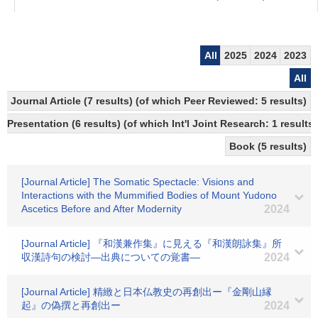
All
2025
2024
2023
All
Journal Article (7 results) (of which Peer Reviewed: 5 results)
Presentation (6 results) (of which Int'l Joint Research: 1 results,
Book (5 results)
[Journal Article] The Somatic Spectacle: Visions and
Interactions with the Mummified Bodies of Mount Yudono
Ascetics Before and After Modernity
2024
[Journal Article] 『和漢兼作集』に見える『和漢朗詠集』所
収漢詩句の検討―出典についての覚書―
2024
[Journal Article] 精緻と日本仏教史の再創出ー『金剛山縁
起』の偽撰と再創出ー
2024