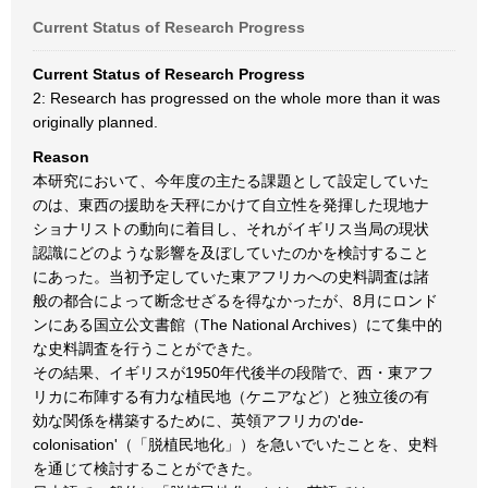
Current Status of Research Progress
Current Status of Research Progress
2: Research has progressed on the whole more than it was
originally planned.
Reason
本研究において、今年度の主たる課題として設定していた
のは、東西の援助を天秤にかけて自立性を発揮した現地ナ
ショナリストの動向に着目し、それがイギリス当局の現状
認識にどのような影響を及ぼしていたのかを検討すること
にあった。当初予定していた東アフリカへの史料調査は諸
般の都合によって断念せざるを得なかったが、8月にロンド
ンにある国立公文書館（The National Archives）にて集中的
な史料調査を行うことができた。
その結果、イギリスが1950年代後半の段階で、西・東アフ
リカに布陣する有力な植民地（ケニアなど）と独立後の有
効な関係を構築するために、英領アフリカの'de-
colonisation'（「脱植民地化」）を急いでいたことを、史料
を通じて検討することができた。