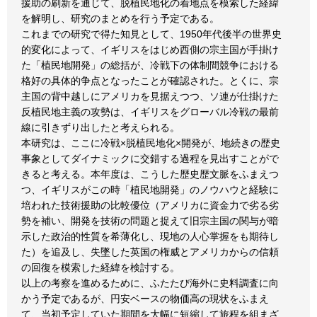
援助の刷新を通じて、脱植民地化の着地点を模索した経緯
を解明し、研究のまとめを行う予定である。
これまでの研究で得た知見として、1950年代後半の世界史
的変化によって、イギリスをはじめ西側の宗主国が手掛け
た「植民地開発」の総括が、冷戦下の体制間競争における
格好の具体的争点となったことが確認された。とくに、宗
主国の背中越しにアメリカを見据えつつ、ソ連が仕掛けた
反植民地主義の攻勢は、イギリスをグローバル冷戦の最前
線に引きずり出したと考えられる。
本研究は、ここに冷戦×脱植民地化×開発が、地続きの歴史
事象としてダイナミックに交錯する過程を見出すことがで
きると考える。本年度は、こうした歴史歴文脈をふまえつ
つ、イギリスがこの時「植民地開発」のノウハウと経験に
培われた技術援助の比較優位（アメリカに資金力で劣る劣
勢を補い、開発を技術の問題と捉えて旧宗主国の関与が暗
示した政治的性質を希薄化し、現地の人心掌握をも期待し
た）を追及し、失墜した英国の権威とアメリカからの信頼
の回復を模索した経緯を検討する。
以上の考察を進めるために、ふたたび海外に史料調査に向
かう予定であるが、円安ベースの物価高の現状をふまえ
て、当初予定していた期間を大幅に短縮して旅程を組まざ