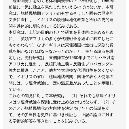
「経済開発」をめぐる体制間競争の下で冷戦化し、1960年
前後に一気に独立を果たしたといえるのではないか。本研
究は、脱植民地期アフリカの有するそうした固有の歴史的
文脈に着目し、イギリスの脱植民地化政策と冷戦の史的連
関を具体的に明らかにする試みである。
本研究は、上記の目的のもとで研究を具体的に進めるため
に、「英領アフリカの多くが代理戦争を経ずに独立したに
もかかわらず、なぜイギリスは東側諸国の進出に深刻な脅
威を抱かなければならなかったのか」と、主たる論点を設
定した。先行研究は、東側陣営が1960年までにサハラ以南
アフリカに進出し、反植民地主義＝反西側プロパガンダを
強力に推進したこと、他方で大規模な代理戦争を欠くなか
で、イギリスの省庁、植民地諸機関、国連代表や大使館の
間には、ソ連脅威論に一定の温度差があったことを示唆し
ている。
これらの知見に対して本研究は、（1）それでも結局イギリ
スはソ連脅威論を深刻に受け止めなければならず、（2）そ
のことが脱植民地化の方向性を決定づけたとの仮説を立
て、その妥当性を史料に基づき検証し、上記の論点に対す
る学術的解答を導き出すことを試みている。