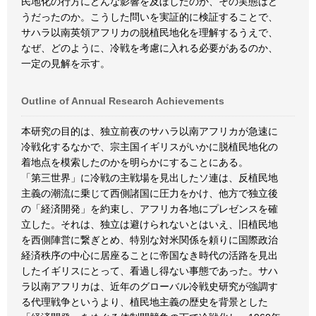
民地化の行方にどんな影響を及ぼしたのか、その実態はど
うだったのか。こうした問いを実証的に検証することで、
サハラ以南英領アフリカの脱植民地化を理解するうえで、
なぜ、どのように、冷戦を考慮に入れる必要があるのか、
一定の見解を示す。
Outline of Annual Research Achievements
本研究の目的は、独立前夜のサハラ以南アフリカが急速に
冷戦化するなかで、宗主国イギリスがいかに脱植民地化の
着地点を模索したのかを明らかにすることにある。
「第三世界」に冷戦の主戦場を見出したソ連は、反植民地
主義の潮流に乗じて西側諸国に圧力をかけ、他方で独立後
の「経済開発」を約束し、アフリカ各地にプレゼンスを確
立した。それは、独立は避けられないとはいえ、旧植民地
を西側陣営に繋ぎとめ、特別な対米関係を頼りに国際政治
経済秩序の中心に居座ることに帝国なき時代の活路を見出
したイギリスにとって、看過し得ない事態であった。サハ
ラ以南アフリカは、近年のグローバル冷戦史研究が強調す
る代理戦争というより、植民地主義の歴史を背景とした