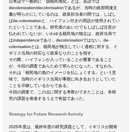
日本語で一般的に「脱植民地化」とは、英語では
decolonization/decolonisationであるが、当時の政府関連文
書が明らかにしているのは、政策担当者の間では、しばし
ばde-colonisationと、ハイフォン付きの用語が使用されてい
たということである。研究者のあいだでもしばしば注意が
払われていないが、いわゆる植民地の独立は、政府当局で
はindependenceであり、decolonisationではない。de-
colonisationとは、植民地が独立していく過程に対する、イ
ギリス当局の対応なり政策なりのことを指す。
その際、ハイフォンが入っていることが重要であること
が、今回の調査であらためて明らかになった。すなわち、
それは「植民地の負のイメージを払しょくする」という意
味で、当時のイギリス当局が事態に向き合おうとしていた
ことを示唆しているからである。
今回の調査で、この点に関する考察ができたことは、本研
究の課題を推進するうえで有益であった。
Strategy for Future Research Activity
2025年度は、最終年度の研究課題として、イギリスが開発