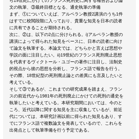
ら19世紀にかけてのフランス死刑史に関する報告および論
文の執筆、③最終目標となる、通史執筆の準備
まず、①についていえば、アルペラン教授2講演のうち1件
はすでに校閲段階に入っており、貴重な知見を日本の読者
に共有できることが期待される。
次に、②は、以下の2点に分けられる。i)アルペラン教授の
講演によって得られた知見をベースに、日本の読者に向け
て論文を執筆する。本論文では、どちらかと言えば思想や
学説の面に注目したい。ii)19世紀のフランス死刑廃止思想
を代表するヴィクトール・ユゴーの著作に注目し、法制史
的視点から彼の思想を分析し、フランス語で報告を行う。
その際、18世紀型の死刑廃止論との差異にも言及したいと
考えている。
そして③であるが、これまでの研究成果を踏まえ、フラン
スの前近代から1981年の死刑廃止にかけての死刑の通史を
執筆したいと考えている。本研究期間においては、今のと
ころ、近代以降に関する知見を主に収集しているが、前近
代については、本研究計画以前に得られた知見もあり、す
でにフランス語で複数論文を発表しているので、これらを
出発点として執筆準備を行う予定である。