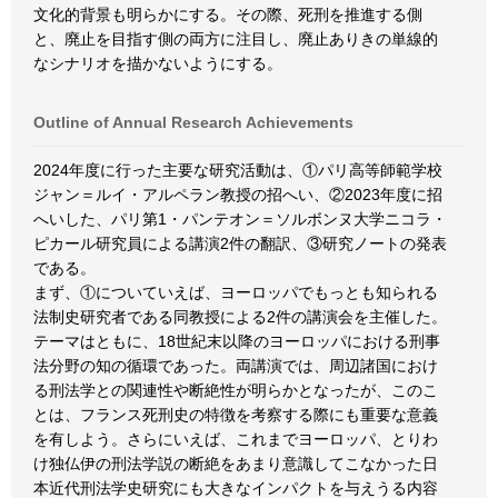
文化的背景も明らかにする。その際、死刑を推進する側
と、廃止を目指す側の両方に注目し、廃止ありきの単線的
なシナリオを描かないようにする。
Outline of Annual Research Achievements
2024年度に行った主要な研究活動は、①パリ高等師範学校
ジャン＝ルイ・アルペラン教授の招へい、②2023年度に招
へいした、パリ第1・パンテオン＝ソルボンヌ大学ニコラ・
ピカール研究員による講演2件の翻訳、③研究ノートの発表
である。
まず、①についていえば、ヨーロッパでもっとも知られる
法制史研究者である同教授による2件の講演会を主催した。
テーマはともに、18世紀末以降のヨーロッパにおける刑事
法分野の知の循環であった。両講演では、周辺諸国におけ
る刑法学との関連性や断絶性が明らかとなったが、このこ
とは、フランス死刑史の特徴を考察する際にも重要な意義
を有しよう。さらにいえば、これまでヨーロッパ、とりわ
け独仏伊の刑法学説の断絶をあまり意識してこなかった日
本近代刑法学史研究にも大きなインパクトを与えうる内容