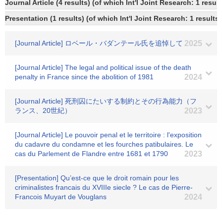
Journal Article (4 results) (of which Int'l Joint Research: 1 resu
Presentation (1 results) (of which Int'l Joint Research: 1 results)
[Journal Article] ロベール・バダンテール氏を追悼して
2025
[Journal Article] The legal and political issue of the death
penalty in France since the abolition of 1981
2024
[Journal Article] 死刑囚にたいする制約とその行為能力（フ
ランス、20世紀）
2023
[Journal Article] Le pouvoir penal et le territoire : l'exposition
du cadavre du condamne et les fourches patibulaires. Le
cas du Parlement de Flandre entre 1681 et 1790
2023
[Presentation] Qu’est-ce que le droit romain pour les
criminalistes francais du XVIIIe siecle ? Le cas de Pierre-
Francois Muyart de Vouglans
2024