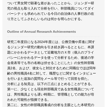
ついて男女間で顕著な差があったことから、ジェンダー研
究の視点も取り入れて分析を行い、幹部職員についてダイ
バーシティも求められている今日の自治体の人事行政の在
り方としてふさわしいものは何かを明らかにする。
Outline of Annual Research Achievements
研究二年度目になる2024年度には、公務労働や昇進に関す
るジェンダー研究の動向を引き続き調べるとともに、本課
題にかかわるデータとして近畿地方のＸ市（個人のプライ
バシーにかかわるデータを使って分析するため、後述の学
会発表等でも市の名称は伏せることにした）の女性幹部職
員2名、および、彼女らと対比するために同職位でほぼ同年
齢の男性職員4名に対して、職歴などに関するインタビュー
を行いまた追加の質問をメール等で行って回答を得た。
分析による知見は、以下の三点にまとめることができる。
第一に、少なくとも現在幹部職員である女性職員について
は、男性職員よりも遅い時期に、管理職としての能力が培
われた可能性が指摘できる。
第二に、女性の幹部職員養成の分析を主眼とした本研究の