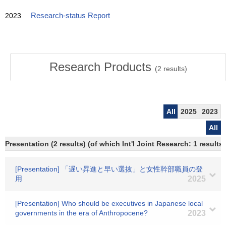
2023
Research-status Report
Research Products
(
2
results)
All
2025
2023
All
Presentation (2 results) (of which Int'l Joint Research: 1 results)
[Presentation] 「遅い昇進と早い選抜」と女性幹部職員の登
用
2025
[Presentation] Who should be executives in Japanese local
governments in the era of Anthropocene?
2023