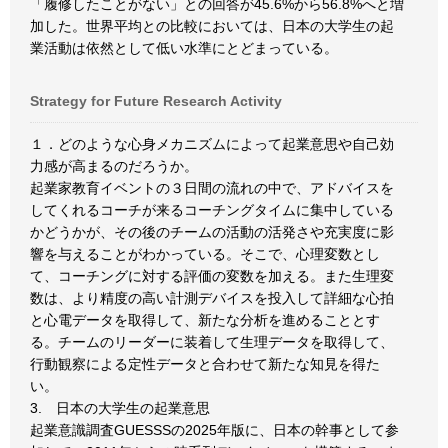
「履修したことがない」との回答が45.6%から56.8%へと増
加した。世界平均との比較においては、日本の大学生の起
業活動は依然として低い水準にとどまっている。
Strategy for Future Research Activity
１．どのような心身メカニズムによって起業意思や自己効
力感が高まるのだろうか。
起業家教育イベントの３日間の流れの中で、アドバイスを
してくれるコーチが来るコーチングタイムに集中している
かどうかが、その後のチームの活動の活発さや充実度に影
響を与えることがわかっている。そこで、心理変数とし
て、コーチングに対する評価の変数を加える。また生理変
数は、より精度の高い計測デバイスを投入して詳細な心拍
と心電データを取得して、新たな分析を進めることとす
る。チームのリーダーに装着して生理データを取得して、
行動観察による定性データと合わせて新たな知見を得た
い。
3. 日本の大学生の起業意思
起業意識調査GUESSSの2025年版に、日本の幹事として参