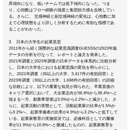
昇傾向になり、低いチームでは低下傾向になった。つま
り、心拍数はフロー経験の強度と集団効力感を反映してい
る。さらに、 交感神経と副交感神経の変化は、心拍数に加
えて心理状態をより詳しく分析するために有効な指標であ
ることがわかった。
3. 日本の大学生の起業意思
2011年から続く国際的な起業意識調査GUESSSの2023年版
データの分析を行なって、レポートと論文を発表した。
2021年調査と2023年調査の日本データを体系的に比較分析
し、日本の大学生における起業意識の変化を明らかにし
た。2021年調査（35以上の大学、3,417件の有効回答）と
2023年調査（30以上の大学、1,698件の有効回答）の詳細
な比較により、以下の重要な知見が得られた。卒業直後の
キャリア選択において、大企業志向が36.8%から38.4%へと
強まる一方、創業希望者は3.0%から2.2%へと減少した。さ
らに、起業活動の実態として、活動起業家の比率が1.5%か
ら0.2%へ、起業準備者の比率が4.9%から3.2%へと低下して
いる。起業家教育の実施状況では、必修科目としての履修
率が11.9%から10.8%へと微減したものの、起業家教育を