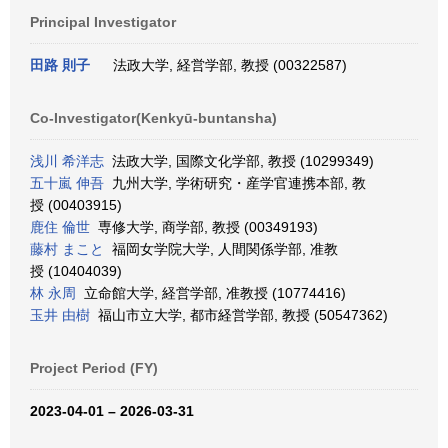
Principal Investigator
田路 則子
法政大学, 経営学部, 教授 (00322587)
Co-Investigator(Kenkyū-buntansha)
浅川 希洋志
法政大学, 国際文化学部, 教授 (10299349)
五十嵐 伸吾
九州大学, 学術研究・産学官連携本部, 教
授 (00403915)
鹿住 倫世
専修大学, 商学部, 教授 (00349193)
藤村 まこと
福岡女学院大学, 人間関係学部, 准教
授 (10404039)
林 永周
立命館大学, 経営学部, 准教授 (10774416)
玉井 由樹
福山市立大学, 都市経営学部, 教授 (50547362)
Project Period (FY)
2023-04-01 – 2026-03-31