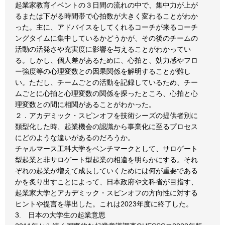
起業家教育イベントの３日間の流れの中で、集中力が上が
るまたは下がる時間帯で心拍数が大きく変わることがわか
った。主に、アドバイスをしてくれるコーチが来るコーチ
ングタイムに集中しているかどうかが、その後のチームの
活動の活発さや充実度に影響を与えることがわかってい
る。しかし、個人差があるために、心拍と、効力感やフロ
ー強度等の心理変数との因果関係を解明することが難し
い。ただし、チームごとの活動を記録しているため、チー
ムごとに心拍と心理変数の関係を探ったところ、心拍と心
理変数との間に相関があることがわかった。
２．アカデミック・スピンオフを技術シーズの提供者別に
類型化した時、起業機会の認識から事業化に至るプロセス
にどのような違いがあるのだろうか。
チャルマース工科大学をベンチマークとして、サロゲート
型起業と非サロゲート型起業の相違を明らかにする。それ
ぞれの起業が増えて成長していくためには何が重要である
かを炙り出すことによって、日本政府や文科省が目指す、
起業家大学とアカデミック・スピンオフの方向性に対する
ヒントや提言を導出した。これは2023年度に終了した。
3. 日本の大学生の起業意思