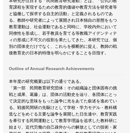
本研究が注目する「民間教育研究運動」とは、「公式の教
育課程を実現するための教育的価値や教育方法を研究者等
と協働して探求する自主的活動」と定義されるものであ
る。教師や研究者によって展開され日本独自の形態をもつ
教育運動は、社会運動であると同時に、学校内外において
同僚性を形成し、若手教員を育てる等教職アイデンティテ
ィの形成に不可欠の役割を果たしてきた。本研究では、個
別の団体史だけでなく、これらを横断的に捉え、教師の戦
後教育史の日本的特徴を明らかにすることを目指す。
Outline of Annual Research Achievements
本年度の研究概要は以下の通りである。
「第一部 民間教育研究団体：その組織論と団体固有の挑
戦と成果、葛藤」は、団体の活動史を辿り、各団体にとっ
て決定的な意味をもった論争に光をあてた叙述を進めてい
る。戦後民間研の先駆けとして学校・学力モデル・教科構
造などをめぐる主要な論争を展開した日生連や、教育実践
を牽引する民間運動として教育学理論を追求した教科研に
始まり、近代労働の自己疎外からの解放としての技術・家