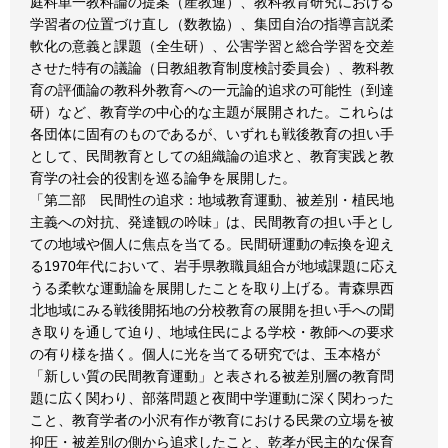
庭科単一教科論の提案（産教連）、教科教育研究における
学習者の位置づけ直し（数教協）、集団自治の指導言説柔
軟化の意義と課題（全生研）、公害学習と総合学習を交差
させた特有の議論（日教組教育制度検討委員会）、教科教
育の評価論の教科外教育への一元論的追求の可能性（到達
研）など、教育学の中心的な主題が展開された。これらは
各団体に固有のものであるが、いずれも戦後教育の担い手
として、民間教育としての組織論の追求と、教育実践と教
育学の社会的役割を巡る論争を展開した。
「第二部 民間性の追求：地域教育運動、被差別・植民地
主義への対抗、発達観の吟味」は、民間教育の担い手とし
ての地域や個人に焦点を当てる。民間研運動の転換を迎え
る1970年代において、岩手県教職員組合が地域課題に応え
うる柔軟な運動論を展開したことを取り上げる。青森県西
北地域にみる戦後開拓地の分校教育の展開を担い手への聞
き取りを通して迫り、地域住民による学校・教師への要求
の有り様を描く。個人に光を当てる研究では、玉本格が
「新しい質の民間教育運動」と表される被差別層の教育問
題に広く関わり、部落問題と夜間中学運動に深く関わった
こと、教育学者の小沢有作が教育における民衆の立場を被
抑圧・被差別の側から追求したこと、乾孝が民主的な保育