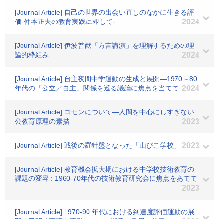
[Journal Article] 自己の世界の出会い直しのなかに生きる評
価-仲本正夫の教育実践に即して-
2024
[Journal Article] 伊波普猷「方言講演」を理解するための理
論的枠組み
2024
[Journal Article] 自主夜間中学運動の生成と展開―1970～80
年代の「公立／自主」関係を巡る議論に焦点を当てて
2024
[Journal Article] コモンについて―人間を中心にしすぎない
公教育原理の素描―
2023
[Journal Article] 戦後の羅針盤となった「山びこ学校」
2023
[Journal Article] 教育機会拡大期における中学校技術教育の
課題の変容 : 1960-70年代の技術教育研究会に焦点をあてて
2023
[Journal Article] 1970-90 年代における到達度評価運動の展