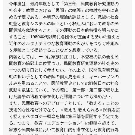
今年度は、最終年度として「第三部 民間教育研究運動の
社会史：教育における「民間」の輪郭」の検討を中心に進
める予定である。本研究の理論的課題として、戦後の社会
動態と教育システムの転回という枠組みにおいて教育の民
間領域を叙述すること、その運動の日本的特徴を明らかに
すること、1980年代以降に各団体が直面する勢いの衰えと
近年のオルタナティヴな教育運動の広がりをつなぐ枠組み
を示唆として提起することなどを想定している。
内容としては、一つは家族に注目し、不登校の親の会を民
間教育の輪郭上に位置づけ、民間教育研究運動の社会史の
一つの切り口として考えたい。その上で、民間教育研究運
動の担い手としての教師の個人史を辿り、キーパーソンの
歩みを重ねることで、民間教育史としての戦後日本の社会
変動を叙述していく。その際に、第一部・第二部で取り上
げた論争の過程で潜在化した課題についても深めたい。
また、民間教育へのアプローチとして、「教える」ことの
技術的な性格だけでなく、＜教える-教えられる＞関係を広
く捉えるペダゴジー概念を軸に第三部を展開する予定であ
る。つまり、教育（エデュケーション）の範疇を超えて、
家族や民間領域において教育目的が潜在化した教育的行為