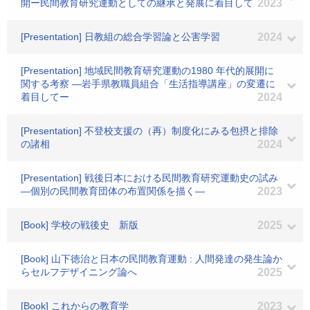
開ー民間教育研究運動としての継承と発展に着目して
2023
[Presentation] 日教組の総合学習論と公害学習
2024
[Presentation] 地域民間教育研究運動の1980 年代的展開に
関する考察 ―岩手県教職員組合「生活指導講座」の変遷に
着目してー
2024
[Presentation] 不登校支援の（再）制度化にみる包摂と排除
の諸相
2024
[Presentation] 戦後日本における民間教育研究運動史の試み
―個別の民間教育団体の布置関係を描く―
2023
[Book] 学校の戦後史 新版
2025
[Book] 山下徳治と日本の民間教育運動 : 人間発達の発生論か
らセルフデザイニング論へ
2025
[Book] これからの教育学
2023