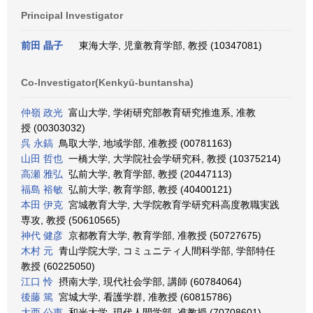
Principal Investigator
前田 晶子
東海大学, 児童教育学部, 教授 (10347081)
Co-Investigator(Kenkyū-buntansha)
仲嶺 政光
富山大学, 学術研究部教育研究推進系, 准教
授 (00303032)
呉 永鎬
鳥取大学, 地域学部, 准教授 (00781163)
山田 哲也
一橋大学, 大学院社会学研究科, 教授 (10375214)
高瀬 雅弘
弘前大学, 教育学部, 教授 (20447113)
福島 裕敏
弘前大学, 教育学部, 教授 (40400121)
本田 伊克
宮城教育大学, 大学院教育学研究科高度教職実践
専攻, 教授 (50610565)
神代 健彦
京都教育大学, 教育学部, 准教授 (50727675)
木村 元
青山学院大学, コミュニティ人間科学部, 学部特任
教授 (60225050)
江口 怜
摂南大学, 現代社会学部, 講師 (60784064)
後藤 篤
宮城大学, 看護学群, 准教授 (60815786)
大西 公恵
和光大学, 現代人間学部, 准教授 (70708601)