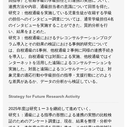
回指導）と在籍学級の学級担任との連携の実態について、
連携方法や内容、通級担当者の意識について回答を得た。
研究２：他校通級を実施している児童生徒が在籍する学級
の担任へのインタビュー調査については、通常学級担任4名
のインタビューを実施することができた。質的分析を行
い、結果をまとめた。
研究３：他校通級におけるテレコンサルテーションプログ
ラム導入とその効果の検証における事例的研究について
は、自校通級の1事例、他校通級２事例に同様の連携手続き
を導入し、自校通級では対面による実施、他校通級ではイ
ンターネットを活用した遠隔によるコンサルテーションを
実施した。対面と遠隔によるコンサルテーションでは、対
象児童の適応行動や学級担任の指導・支援行動にどのよう
な差異があるか、データの分析から検証している。
Strategy for Future Research Activity
2025年度は研究１ー３を継続して進めていく。
研究１：通級による指導の形態による連携の実態の比較検
証のためのアンケート調査は、現在、結果を整理・分析中