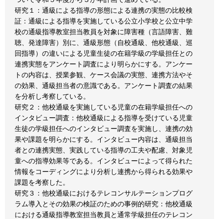
研究１：通級による指導の形態による連携の実態の比較検
証：通級による指導を実施している公立小学校と公立中学
校の通級指導教室担当教員を対象に障害種（言語障害、難
聴、発達障害）別に、通級形態（自校通級、他校通級、巡
回指導）の違いによる児童生徒の在籍学級の学級担任との
連携実態をアンケート調査により明らかにする。アンケー
トの内容は、授業参観、ケース会議の実態、連携方法やそ
の効果、通級担当者の意識である。アンケート調査の結果
を分析し考察している。
研究２：他校通級を実施している児童の在籍学級担任への
インタビュー調査：他校通級による指導を受けている児童
生徒の学級担任へのインタビュー調査を実施し、連携の効
果や課題を明らかにする。インタビュー内容は、通級担当
者との連携実態、実践している指導の工夫や配慮、対象児
童への指導効果等である。インタビューによって得られた
情報をコーディングにより分析し連携から得られる効果や
課題を考察した。
研究３：他校通級におけるテレコンサルテーションプログ
ラム導入とその効果の検証のための事例的研究：他校通級
における通級指導教室担当教員と通常学級担任のテレコン