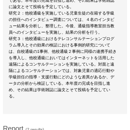
である。本年度の完成を目指し進め、その結果は学術雑誌
に論文とそて投稿を予定している。
研究２：他校通級を実施している児童生徒の在籍する学級
の担任へのインタビュー調査については、４名のインタビ
ュー結果を分析し、整理した。今後、通級指導教室担当教
員へのインタビューを実施し、結果の分析を行う。
研究３：他校通級におけるテレコンサルテーションプログ
ラム導入とその効果の検証における事例的研究について
は、自校通級の1事例、他校通級２事例に同様の連携手続き
を導入し、他校通級においてはインターネットを活用した
遠隔によるコンサルテーションを実施している。対面と遠
隔によるコンサルテーションでは、対象児童の適応行動や
学級担任の指導・支援行動にどのような差異があるか、デ
ータの分析から検証している。本年度の完成を目指し進
め、その結果は学術雑誌に論文とそて投稿を予定してい
る。
Report
(2 results)