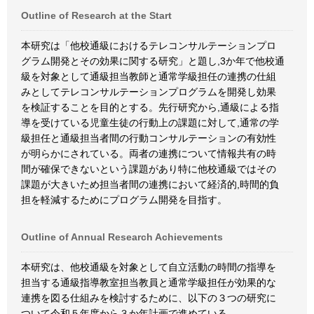
Outline of Research at the Start
本研究は「他校通級におけるテレコンサルテーションプロ
グラム開発とその効果に関する研究」と題し,3か年で他校通
級を対象として通級担当教師と通常学級担任の連携の仕組
みとしてテレコンサルテーションプログラムを開発し効果
を検証することを目的とする。先行研究から,通級による指
導を受けている児童生徒の行動上の課題に対して,通常の学
級担任と通級担当者間の行動コンサルテーションの有効性
が明らかにされている。両者の連携について情報共有の時
間が確保できないという課題があり特に他校通級ではその
課題が大きいため担当者間の連携において経済的,時間的負
担を軽減するためにプログラム開発を目指す。
Outline of Annual Research Achievements
本研究は、他校通級を対象として自立活動の時間の指導を
担当する通級指導教室担当教員と通常学級担任が効果的な
連携を図る仕組みを検討するために、以下の３つの研究に
ついて令和５年度から３か年計画で進めている。