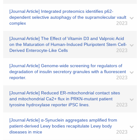
[Journal Article] Integrated proteomics identifies p62-
dependent selective autophagy of the supramolecular vault
complex
2023
[Journal Article] The Effect of Vitamin D3 and Valproic Acid
on the Maturation of Human-Induced Pluripotent Stem Cell-
Derived Enterocyte-Like Cells
2023
[Journal Article] Genome-wide screening for regulators of
degradation of insulin secretory granules with a fluorescent
reporter.
2023
[Journal Article] Reduced ER-mitochondrial contact sites
and mitochondrial Ca2+ flux in PRKN-mutant patient
tyrosine hydroxylase reporter iPSC lines.
2023
[Journal Article] α-Synuclein aggregates amplified from
patient-derived Lewy bodies recapitulate Lewy body
diseases in mice
2023