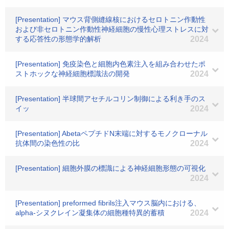
[Presentation] マウス背側縫線核におけるセロトニン作動性
および非セロトニン作動性神経細胞の慢性心理ストレスに対
する応答性の形態学的解析
2024
[Presentation] 免疫染色と細胞内色素注入を組み合わせたポ
ストホックな神経細胞標識法の開発
2024
[Presentation] 半球間アセチルコリン制御による利き手のス
イッ
2024
[Presentation] AbetaペプチドN末端に対するモノクローナル
抗体間の染色性の比
2024
[Presentation] 細胞外膜の標識による神経細胞形態の可視化
2024
[Presentation] preformed fibrils注入マウス脳内における、
alpha-シヌクレイン凝集体の細胞種特異的蓄積
2024