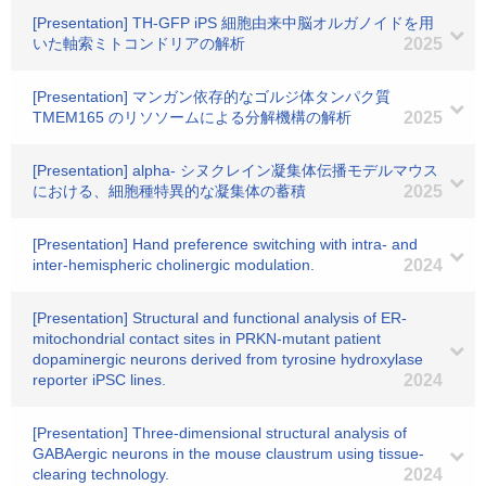
[Presentation] TH-GFP iPS 細胞由来中脳オルガノイドを用
いた軸索ミトコンドリアの解析
2025
[Presentation] マンガン依存的なゴルジ体タンパク質
TMEM165 のリソソームによる分解機構の解析
2025
[Presentation] alpha- シヌクレイン凝集体伝播モデルマウス
における、細胞種特異的な凝集体の蓄積
2025
[Presentation] Hand preference switching with intra- and
inter-hemispheric cholinergic modulation.
2024
[Presentation] Structural and functional analysis of ER-
mitochondrial contact sites in PRKN-mutant patient
dopaminergic neurons derived from tyrosine hydroxylase
reporter iPSC lines.
2024
[Presentation] Three-dimensional structural analysis of
GABAergic neurons in the mouse claustrum using tissue-
clearing technology.
2024