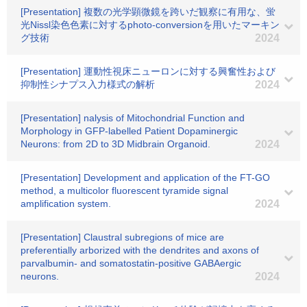
[Presentation] 複数の光学顕微鏡を跨いだ観察に有用な、蛍
光Nissl染色色素に対するphoto-conversionを用いたマーキン
グ技術
2024
[Presentation] 運動性視床ニューロンに対する興奮性および
抑制性シナプス入力様式の解析
2024
[Presentation] nalysis of Mitochondrial Function and
Morphology in GFP-labelled Patient Dopaminergic
Neurons: from 2D to 3D Midbrain Organoid.
2024
[Presentation] Development and application of the FT-GO
method, a multicolor fluorescent tyramide signal
amplification system.
2024
[Presentation] Claustral subregions of mice are
preferentially arborized with the dendrites and axons of
parvalbumin- and somatostatin-positive GABAergic
neurons.
2024