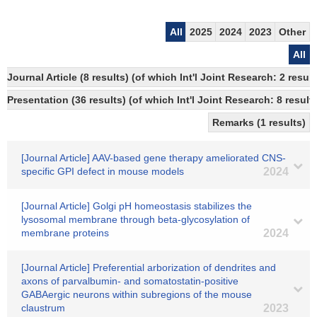
All
2025
2024
2023
Other
All
Journal Article (8 results) (of which Int'l Joint Research: 2 res
Presentation (36 results) (of which Int'l Joint Research: 8 results
Remarks (1 results)
[Journal Article] AAV-based gene therapy ameliorated CNS-
specific GPI defect in mouse models
2024
[Journal Article] Golgi pH homeostasis stabilizes the
lysosomal membrane through beta-glycosylation of
membrane proteins
2024
[Journal Article] Preferential arborization of dendrites and
axons of parvalbumin- and somatostatin-positive
GABAergic neurons within subregions of the mouse
claustrum
2023