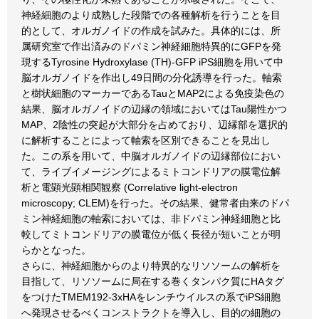
神経細胞のより成熟した段階での各種解析を行うことを目
的として、オルガノイドの作成を試みた。具体的には、所
属研究室で作出済みのドパミン神経細胞特異的にGFPを発
現するTyrosine Hydroxylase (TH)-GFP iPS細胞を用いて中
脳オルガノイドを作出し49日間の分化誘導を行った。軸索
と樹状細胞のマーカーであるTauとMAP2による免疫染色の
結果、脳オルガノイドの辺縁の領域においてはTau陽性かつ
MAP、2陰性の突起が大部分を占めており、辺縁部を選択的
に解析することによって軸索を区別できることを見出し
た。この系を用いて、中脳オルガノイドの辺縁部位におい
て、ライブイメージングによるミトコンドリアの膜電位解
析と電顕光顕相関観察 (Correlative light-electron
microscopy; CLEM)を行った。その結果、健常者由来のドパ
ミン神経細胞の軸索においては、非ドパミン神経細胞と比
較してミトコンドリアの膜電位が低く長径が短いことが明
らかとなった。
さらに、神経細胞からのより特異的なリソソームの解析を
目指して、リソソームに局在する巻くタンパク質にHAタグ
をつけたTMEM192-3xHAをレンチウイルスの系でiPS細胞
へ発現させるべくコンストラクトを導入し、目的の細胞の