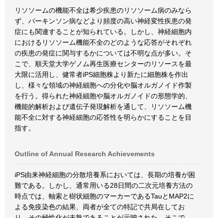
リソソームの機能不全は希少疾患のリソソーム病のみなら
ず、パーキンソン病などより頻度の高い神経変性疾患の発
症にも関連することが知られている。しかし、神経細胞内
におけるリソソーム機能不全のどのような応答がそれぞれ
の疾患の発症に関与するかについては不明な点が多い。そ
こで、順天堂大学ゲノム再生医療センターのリソースを最
大限に活用し、健常者iPS細胞株より新たに細胞株を作出
し、様々な領域の神経細胞への分化や脳オルガノイド作製
を行う。得られた神経細胞や脳オルガノイドの形態学的、
機能的解析および遺伝子発現解析を通して、リソソーム機
能不全に対する神経細胞の応答性を明らかにすることを目
指す。
Outline of Annual Research Achievements
iPS由来神経細胞の分散培養系においては、長期の培養が困
難である。しかし、通常用いる28日間の二次元培養方法の
時点では、軸索と樹状細胞のマーカーであるTauとMAP2に
よる免疫染色の結果、両者が全ての特記で共局在してお
り、その極性化が未熟であることが示唆された。そこで、