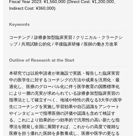
Fiscal Year 2023: ¥1,560,000 (Direct Cost: ¥1,200,000、
Indirect Cost: ¥360,000)
Keywords
コーチング / 診療参加型臨床実習 / クリニカル・クラークシ
ップ / 共用試験公的化 / 卒後臨床研修 / 医師の働き方改革
Outline of Research at the Start
本研究では以前申請者が単施設で実践・報告した臨床実習
中の医学生に対するコーチングの方法や成果を汎用化・最
適化し、医療のグローバル化に伴う医学教育の国際標準化
により一層の充実が求められている診療参加型臨床実習の
指導法として確立すべく、地域や特性の異なる3大学の医学
生にコーチングを実施し学習効果や自己認識をアンケート
やインタビューで指導医側の評価や認識も含めて検証す
る。これにより効果的かつ効率的で汎用性の高い新たな指
導法を開発し全国に展開すれば、これからの高度で複雑な
医療を担う優れた医師を多数養成し、医療や医学の更なる