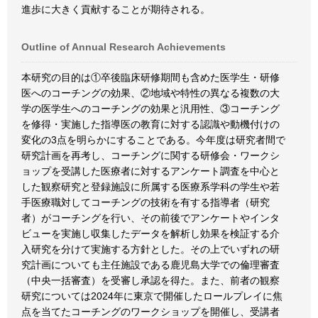
進歩に大きく貢献することが期待される。
Outline of Annual Research Achievements
本研究の目的は①卒後臨床研修期間も含めた医学生・研修
医へのコーチングの効果、②地域や特性の異なる複数の大
学の医学生へのコーチングの効果と汎用性、③コーチング
を修得・実施した指導医の教育に対する認識や動機付けの
変化の3点を明らかにすることである。今年度は研究者間で
研究計画を再考し、コーチングに関する研修会・ワークシ
ョップを受講した医療者に対するアンケート調査を中心と
した観察研究と登録施設に所属する医療系学科の学生や若
手医療職対してコーチングの技術を有する指導者（研究
者）がコーチングを行い、その前後でアンケートやインタ
ビューを実施し収集したデータを解析し効果を検証する介
入研究を分けて実施する方針とした。その上でいずれの研
究計画についても主任施設である鹿児島大学での倫理審査
（中央一括審査）を受審し承認を得た。また、前者の観察
研究については2024年に東京で開催したロールプレイに焦
点を当てたコーチングのワークショップを開催し、受講者