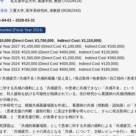
智子
名古屋学芸大学, 看護学部, 教授 (70324514)
 香積
三重大学, 医学系研究科, 准教授 (00362343)
-04-01 – 2028-03-31
ranted (Fiscal Year 2024)
10,000 (Direct Cost: ¥3,700,000、Indirect Cost: ¥1,110,000)
al Year 2027: ¥1,430,000 (Direct Cost: ¥1,100,000、Indirect Cost: ¥330,000)
al Year 2026: ¥520,000 (Direct Cost: ¥400,000、Indirect Cost: ¥120,000)
al Year 2025: ¥1,560,000 (Direct Cost: ¥1,200,000、Indirect Cost: ¥360,000)
al Year 2024: ¥520,000 (Direct Cost: ¥400,000、Indirect Cost: ¥120,000)
al Year 2023: ¥780,000 (Direct Cost: ¥600,000、Indirect Cost: ¥180,000)
 / 共感疲労 / 共感不全 / 共感的葛藤 / 捉え直し / 視点取得 / 他者指向 / 自己指向 /
に対する共感の過剰による「共感疲労」や患者に共感できない「共感不全」という
せ、対人援助を妨げる可能性が指摘されている。先行研究から看護師の共感(情動的・
が示唆され。
で本研究では、模擬共感葛藤場面を作成し、看護師の共感（情動面・認知面）が「
」（患者支援の判断・援助行動）に及ぼす影響を明らかにし、さらに視点取得によ
葛藤」と「患者支援行動」が改善するかを検討する。
究課題は、「共感的葛藤場面」として患者に対する共感の過剰による「共感疲労」
まず、「共感疲労」とその原点となる「共感」について、文献レビューを行い、概