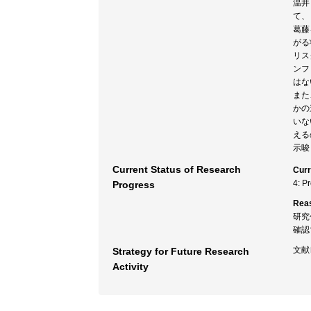
温井
て、
葛藤
がる
リス
ンフ
はな
また
かの
いな
える
示唆
Current Status of Research
Curr
4: P
Progress
Rea
研究
確認
文献
Strategy for Future Research
Activity