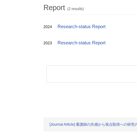
Report
(2 results)
Research-status Report
2024
Research-status Report
2023
[Journal Article] 看護師の共感から視点取得への研