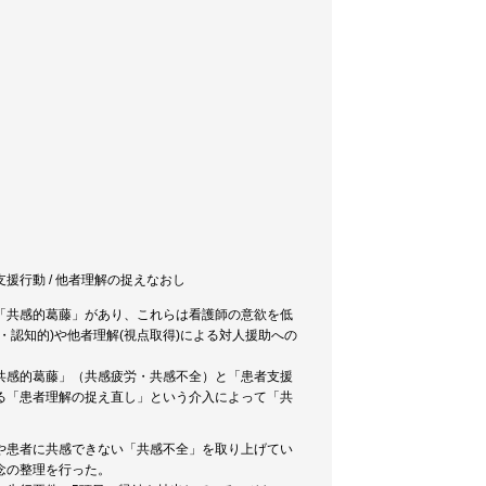
 患者支援行動 / 他者理解の捉えなおし
「共感的葛藤」があり、これらは看護師の意欲を低
認知的)や他者理解(視点取得)による対人援助への
共感的葛藤」（共感疲労・共感不全）と「患者支援
る「患者理解の捉え直し」という介入によって「共
や患者に共感できない「共感不全」を取り上げてい
念の整理を行った。