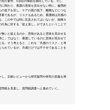
目の先行要件、5項目の帰結を抽出している。そし
的に関わり、看護の意味を見出せない時に、倫理的
心の低下を呈し、ケアの質の低下、離職などにつな
要素であるが、リスクもあるため、看護師は共感の
る。この中では特に言及されてはいないが、病棟カ
の行為に対する「捉え直し」ができたということで
が無いと捉えるのか、意味があると意味を見出せる
時に」ではなく、看護しているのに意味が見出せて
える。そう考えると、これを「共感のリスク」と考
えられているが、共感だけでは不十分であることを
かし、文献レビューから研究疑問や研究の意義を再
質問紙を見直し、質問紙調査へと進めていく。