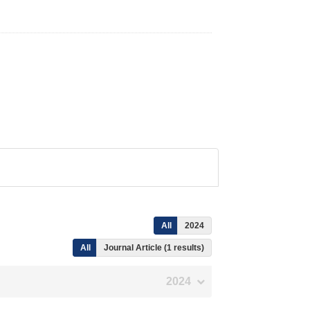
All
2024
All
Journal Article (1 results)
2024