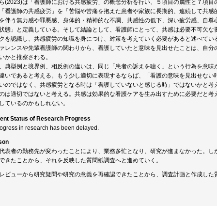
ら(2023)は「看護師における共感疲労」の概念分析を行い、５項目の属性と７項
「看護師の共感疲労」を「苦悩や苦痛を抱えた患者や家族に長期的、連続して共感
を伴う無力感や罪悪感、身体的・精神的な不調、共感性の低下、深い疲労感、自尊
状態」と定義している。そして結論として、看護師にとって、共感は必要不可欠な
クを認識し、共感疲労の知識を身につけ、対策を考えていく必要があると述べてい
ァレンスや先輩看護師の関わりから、看護していたと意味を見出せたことは、自分
いかと推察される。
、典型例と境界例、相反例の違いは、同じ「患者の訴えを聴く」という行為を意味
違いであると考える。もう少し適切に表現するならば、「看護の意味を見出せない
いのではなく、共感疲労となる時は「看護していないと感じる時」ではないかと考
のは適切ではないと考える。共感は効果的な看護ケアを生み出すために必要だと考
しているのかもしれない。
ent Status of Research Progress
rogress in research has been delayed.
son
代表者の勤務先が変わったことにより、業務多忙となり、研究が進まなかった。し
できたことから、それを反映した質問紙調査へと進めていく。
レビューから研究疑問や研究の意義を再確認できたことから、調査計画と作成した