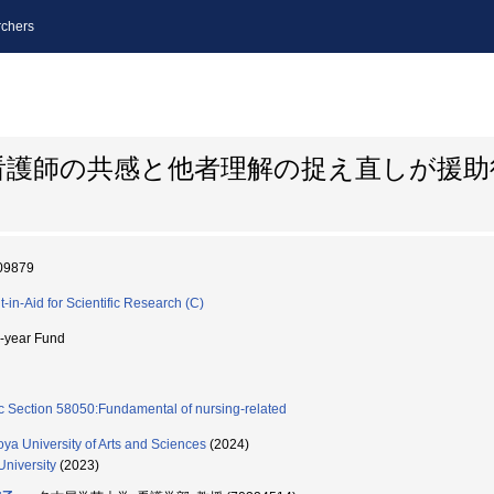
chers
看護師の共感と他者理解の捉え直しが援助
09879
t-in-Aid for Scientific Research (C)
i-year Fund
c Section 58050:Fundamental of nursing-related
ya University of Arts and Sciences
(2024)
University
(2023)