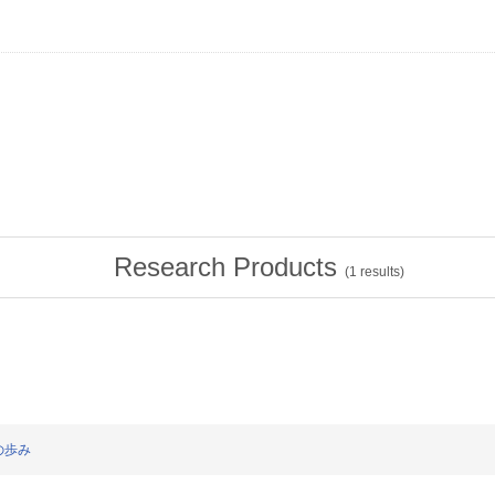
Research Products
(
1
results)
究の歩み