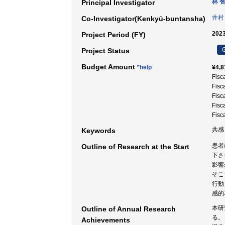
林 
Principal Investigator
井村
Co-Investigator(Kenkyū-buntansha)
2023
Project Period (FY)
G
Project Status
Budget Amount
*help
¥4,8
Fisc
Fisc
Fisc
Fisc
Fisc
共感
Keywords
患者
Outline of Research at the Start
下さ
影響
そこ
行動
感的
本研
Outline of Annual Research
る。
Achievements