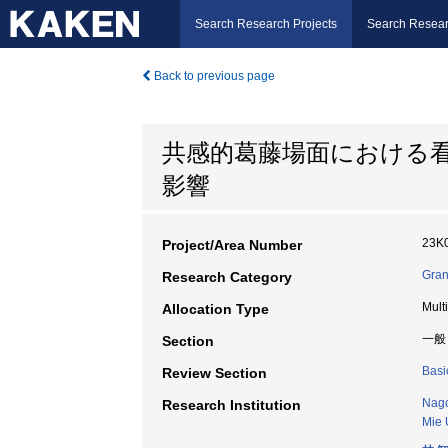
Search Research Projects
Search Resear
Back to previous page
共感的葛藤場面における
影響
23K
Project/Area Number
Gran
Research Category
Mult
Allocation Type
一般
Section
Basi
Review Section
Nago
Research Institution
Mie 