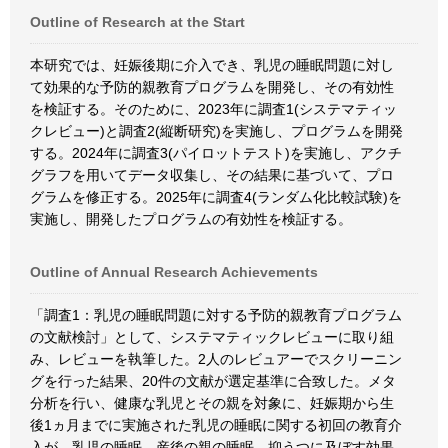
Outline of Research at the Start
本研究では、妊娠後期に介入でき、乳児の睡眠問題に対し
て効果的な予防的親教育プログラムを開発し、その有効性
を検証する。そのために、2023年に調査1(システマティッ
クレビュー)と調査2(縦断研究)を実施し、プログラムを開発
する。2024年に調査3(パイロットテスト)を実施し、アクチ
グラフを用いてデータ収集し、その結果に基づいて、プロ
グラムを修正する。2025年に調査4(ランダム化比較試験)を
実施し、開発したプログラムの有効性を検証する。
Outline of Annual Research Achievements
「調査1：乳児の睡眠問題に対する予防的親教育プログラム
の文献検討」として、システマティックレビューに取り組
み、レビューを執筆した。2人のレビュアーでスクリーニン
グを行った結果、20件の文献が選定基準に合致した。メタ
分析を行い、健康な乳児とその親を対象に、妊娠期から生
後1ヵ月までに実施された乳児の睡眠に関する初回の教育介
入が、乳児の睡眠、産後の親の睡眠、抑うつに及ぼす効果