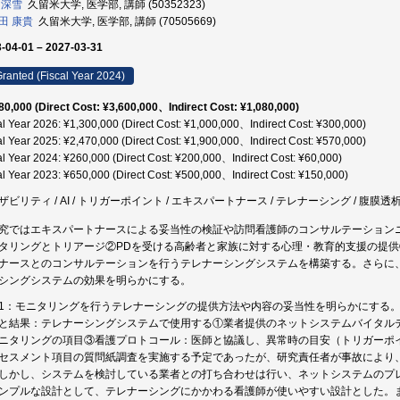
 深雪
久留米大学, 医学部, 講師 (50352323)
田 康貴
久留米大学, 医学部, 講師 (70505669)
-04-01 – 2027-03-31
ranted (Fiscal Year 2024)
80,000 (Direct Cost: ¥3,600,000、Indirect Cost: ¥1,080,000)
al Year 2026: ¥1,300,000 (Direct Cost: ¥1,000,000、Indirect Cost: ¥300,000)
al Year 2025: ¥2,470,000 (Direct Cost: ¥1,900,000、Indirect Cost: ¥570,000)
al Year 2024: ¥260,000 (Direct Cost: ¥200,000、Indirect Cost: ¥60,000)
al Year 2023: ¥650,000 (Direct Cost: ¥500,000、Indirect Cost: ¥150,000)
ザビリティ / AI / トリガーポイント / エキスパートナース / テレナーシング / 腹膜透析 
究ではエキスパートナースによる妥当性の検証や訪問看護師のコンサルテーション
タリングとトリアージ②PDを受ける高齢者と家族に対する心理・教育的支援の提供
ナースとのコンサルテーションを行うテレナーシングシステムを構築する。さらに、
シングシステムの効果を明らかにする。
1：モニタリングを行うテレナーシングの提供方法や内容の妥当性を明らかにする
と結果：テレナーシングシステムで使用する①業者提供のネットシステムバイタル
ニタリングの項目③看護プロトコール：医師と協議し、異常時の目安（トリガーポ
セスメント項目の質問紙調査を実施する予定であったが、研究責任者が事故により
しかし、システムを検討している業者との打ち合わせは行い、ネットシステムのプ
ンプルな設計として、テレナーシングにかかわる看護師が使いやすい設計とした。ま