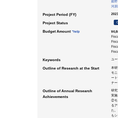
姫野
河原
2023
Project Period (FY)
G
Project Status
Budget Amount
*help
¥4,6
Fisc
Fisc
Fisc
Fisc
ユー
Keywords
本研
Outline of Research at the Start
モニ
ート
ナー
研究
Outline of Annual Research
実施
Achievements
②モ
るア
た。
もシ