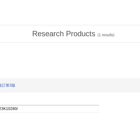
Research Products
(
1
results)
改訂第3版