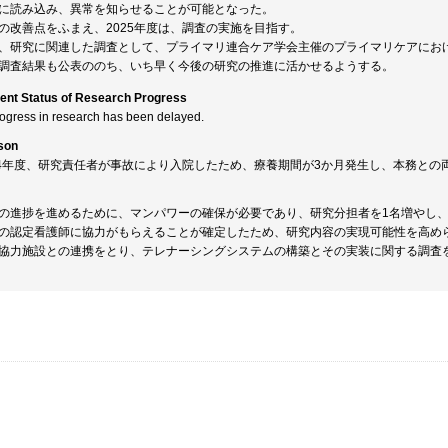
に読み込み、異常を知らせることが可能となった。
の改善点をふまえ、2025年度は、調査の実施を目指す。
、研究に関連した調査として、プライマリ連合ケア学会主催のプライマリケアにお
調査結果も公表ののち、いち早く今後の研究の推進に活かせるようする。
ent Status of Research Progress
rogress in research has been delayed.
son
24年度、研究責任者が事故により入院したため、療養期間が3か月発生し、本務と
の進捗を進めるために、マンパワーの確保が必要であり、研究分担者を1名増やし
の認定看護師に協力がもらえることが確定したため、研究内容の実現可能性を高め
協力施設との連携をとり、テレナーシングシステムの構築とその実装に関する調査