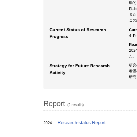
動的
以上
また
この
Current Status of Research
Curr
4: P
Progress
Rea
20
た。
研究
Strategy for Future Research
看護
Activity
研究
Report
(2 results)
Research-status Report
2024