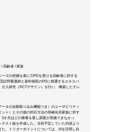
/ 高齢者 / 家族
ニーズの把握を基に①PDを受ける高齢者に対する
③訪問看護師と基幹病院のPDに精通するエキスパ
介入研究（RCTデザイン）を行い、構築したテレ
。
データの自動取り込み機能つき）のユーザビリティ
イント）とその後の対応方法の明確化④家族に対す
、3か月ほどの療養を要し調査が実施できなかっ
レテスト版を作成した。当初予定していた内容より
た、トリガーポイントについては、AIを活用し自