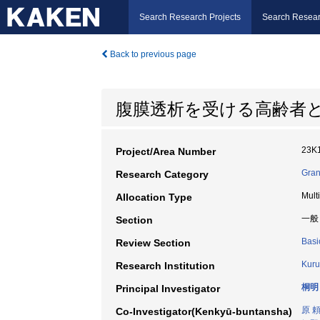
Search Research Projects
Search Resear
Back to previous page
腹膜透析を受ける高齢者
23K
Project/Area Number
Gran
Research Category
Mult
Allocation Type
一般
Section
Basi
Review Section
Kuru
Research Institution
桐明
Principal Investigator
原 
Co-Investigator(Kenkyū-buntansha)