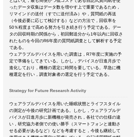
とはいえ，最も簡便かつ低コストである自記式質問紙を使
ったデータ収集はデータ数を増やす上で重要であるため，
リマインドの送付（すでに送付済み）や，質問紙の再送
（今後必要に応じて検討する）などの方法で，回収率を
50％程度まで高める努力を引き続き行う予定である。デー
タの回収時期の関係から，初回郵送分から1年以内に回収さ
れたものを今回のR6年度の質問紙調査として解析する予定
である。
ウェアラブルデバイスを用いた調査は，R7年度に実施の予
定で準備をしてきている。しかし，デバイスが日進月歩で
進化しており，機種の選定に時間を要している。早急に機
種選定を行い，調査対象者の選定を行う予定である。
Strategy for Future Research Activity
ウェアラブルデバイスを用いた睡眠状態とライフスタイル
の測定が今後の研究計画である。しかし，ウェアラブルデ
バイスが日進月歩に新機種が発売され，各社での仕様の違
い，研究協力者側での使い勝手（スマートフォンと連動さ
せる必要があるなど）などを考慮すると，今後も継続して