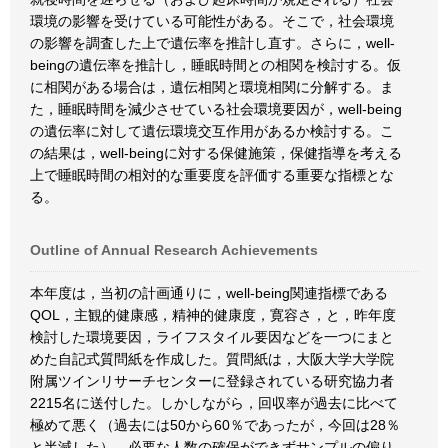
環境の影響を受けている可能性がある。そこで，社会環境
の影響を調査した上で遺伝率を推計し直す。さらに，well-
beingの遺伝率を推計し，睡眠時間との相関を検討する。仮
に相関がある場合は，遺伝相関と環境相関に分解する。ま
た，睡眠時間を減少させている社会環境要因が，well-being
の遺伝率に対して遺伝環境交互作用があるか検討する。こ
の結果は，well-beingに対する保健施策，保健指導を考える
上で睡眠時間の相対的な重要度を評価する重要な指標とな
る。
Outline of Annual Research Achievements
本年度は，当初の計画通りに，well-being関連指標である
QOL，主観的健康感，精神的健康度，寛容さ，と，昨年度
検討した環境要因，ライフスタイル要因などを一つにまと
めた自記式質問紙を作成した。質問紙は，大阪大学大学院
附属ツインリサーチセンターに登録されている研究協力者
2215名に送付した。しかしながら，回収率が過去に比べて
極めて悪く（過去には50から60％であったが，今回は28％
と半減した），必要な人数の確保ができずサンプルの偏り