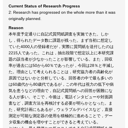
Current Status of Research Progress
2: Research has progressed on the whole more than it was
originally planned.
Reason
本年度予定通りに自記式質問紙調査を実施できた。しか
し，得られたデータ数に課題が残った。まず当初に想定し
ていた4000人の登録者だが，実際に質問紙を送付したのは
2215人であった。これは，抽出段階で想定以上に本研究課
題の該当者が少なかったことが影響している。また，回収
率が過去には50から60％であったが，今回は28％と半減し
た。理由として考えられることは，研究協力者の高齢化が
原因ではないかと分析している。回答者の中で最も多いの
は60歳代から80歳代であるが，この年代は視力の低下や病
気を患うなどの理由で，自記式質問紙への回答が困難にな
る人が多い。そこで，今後は，電話インタビューや対面調
査など，調査方法を再検討する必要が明らかとなった。ま
た，研究計画にもあるが，ウェラブルデバイスなど，直接
測定が可能な測定器の使用を積極的に進めることで，デー
タ収集の機会を増やすことができると考えている。