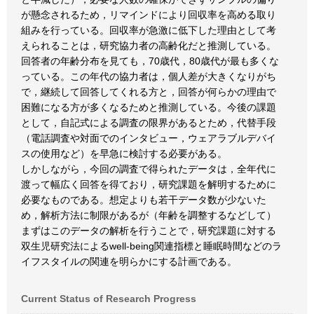
が懸念されるため，リマインドにより回収率を高める取り
組みを行っている。回収率が急激に低下した理由として考
えられることは，研究協力者の高齢化だと推測している。
回答者の年齢分布を見ても，70歳代，80歳代が最も多くな
っている。この年代の協力者は，個人差が大きくなりがち
で，継続して回答してくれる方と，回答が何らかの理由で
困難になる方が多くなるためと推測している。今後の課題
として，自記式による調査の限界があるとため，代替手段
（電話調査や対面でのインタビュー，ウェアラブルデバイ
スの使用など）を早急に検討する必要がある。
しかしながら，今回の調査で得られたデータは，全年代に
渡って幅広く回答を得ており，研究課題を解明するために
必要なものである。想定よりも若干データ数が少ないた
め，解析方法に制限があるが（年齢を調整するなどして）
まずはこのデータの解析を行うことで，研究課題に対する
双生児研究法によるwell-being関連指標と睡眠時間などのラ
イフスタイルの関連を明らかにする計画である。
Current Status of Research Progress