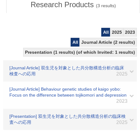
Research Products
(
3
results)
All
2025
2023
All
Journal Article (2 results)
Presentation (1 results) (of which Invited: 1 results)
[Journal Article] 双生児を対象とした共分散構造分析の臨床
検査への応用
2025
[Journal Article] Behaviour genetic studies of kaigo yobo:
Focus on the difference between tojikomori and depression
2023
[Presentation] 双生児を対象とした共分散構造分析の臨床検
査への応用
2025