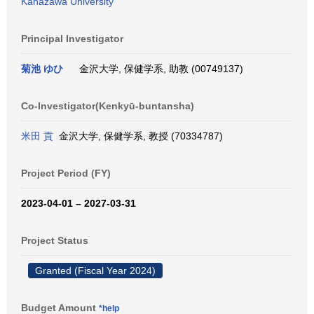
Kanazawa University
Principal Investigator
菊池 ゆひ
金沢大学, 保健学系, 助教 (00749137)
Co-Investigator(Kenkyū-buntansha)
米田 貢
金沢大学, 保健学系, 教授 (70334787)
Project Period (FY)
2023-04-01 – 2027-03-31
Project Status
Granted (Fiscal Year 2024)
Budget Amount
*help