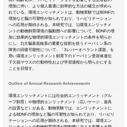
増加に伴い、より個人最適に効率的な方法の確立が求めら
れている。環境エンリッチメントは、動物実験ではBDNFの
増加など脳の可塑性が知られており、リハビリテーション
への応用が期待される。本研究では、1)環境エンリッチメ
ントの動物飼育環境の脳動態への影響について、BDNFの増
加に効果的な物理的環境エンリッチメントの条件を明らか
にし、2)大脳基底核系の重要な役割を担うドーパミン系の
障害の回復可能性について、「3レバーオペラント課題」を
用い環境エンリッチメント飼育下のドーパミン受容体遺伝
子欠損マウスの行動特性および学習過程から明らかにする
ことを目指す。
Outline of Annual Research Achievements
環境エンリッチメントには社会的エンリッチメント（グル
ープ飼育）や物理的エンリッチメント（広いケージ，遊具
の設置など）がある。動物実験では、エンリッチメントに
よるBDNFの増加など脳の可塑性が知られており、リハビリ
テーションへの応用が期待される。本研究では、環境エン
リッチメントの動物飼育環境が脳動態に与える影響と大脳