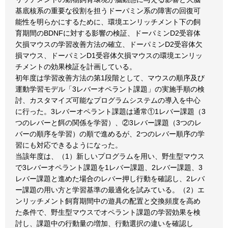
基底核系の重要な役割を担うドーパミン系の障害の回復可
能性を明らかにするために、環境エンリッチメント下の飼
育期間のBDNFに対する影響の検証、ドーパミンD2受容体
欠損マウスの学習改善方法の確立、ドーパミンD2受容体欠
損マウス、ドーパミンD1受容体欠損マウスの環境エンリッ
チメントの効果検証を計画している。
初年度は学習改善方法の第1段階として、マウスの順序及び
運動学習モデル「3レバーオペラント課題」の実施手順の検
討、カスタマイズ可能なプログラムシステムの導入を中心
に行った。3レバーオペラント課題は通常①1レバー課題（3
つのレバーと餌の関係を学習）、②3レバー課題（3つのレ
バーの順序を学習）の順で進めるが、2つのレバー順序の学
習にも対応できるようになった。
当該年度は、（1）新しいプログラムを用い、野生型マウス
で3レバーオペラント課題を1レバー課題、2レバー課題、3
レバー課題と進めた場合のレバー押し行動を確認し、2レバ
ー課題の用い方と学習基準の最適化を試みている。（2）エ
ンリッチメント飼育期間中の遊具の配置と交換頻度を高め
た条件で、野生型マウスでオペラント課題の学習効果を検
討し、課題中の行動量の増加、行動選択の違いを確認し