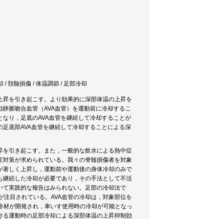
却 / 頚髄損傷 / 体温調節 / 足部冷却
上昇を引き起こす。より効果的に深部体温の上昇を
静脈吻合血管（AVA血管）を運動前に冷却するこ
なり，足底のAVA血管を継続して冷却することが
足底部AVA血管を継続して冷却することによる深
昇を引き起こす。また，一般的な飲水による熱中症
症対策が求められている。我々の脊髄損傷者を対象
が著しく上昇し，運動前や運動後の身体冷却のみで
も継続した冷却が必要であり，その手法として不活
いて実践的な報告はみられない。足部の冷却法で
）の冷却が注目されている。AVA血管の冷却は，対象部位を
蓄冷材が開発され，車いす使用時の冷却が可能となっ
ける運動時の足部冷却による深部体温の上昇抑制効