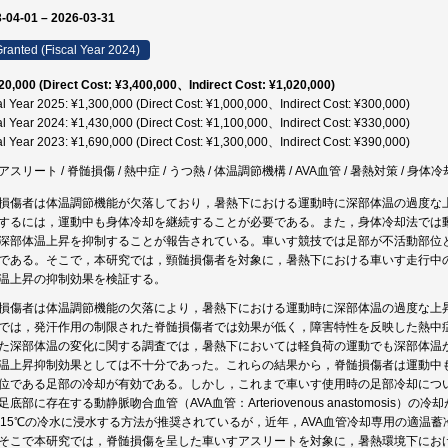
-04-01 – 2026-03-31
ranted (Fiscal Year 2024)
20,000 (Direct Cost: ¥3,400,000、Indirect Cost: ¥1,020,000)
al Year 2025: ¥1,300,000 (Direct Cost: ¥1,000,000、Indirect Cost: ¥300,000)
al Year 2024: ¥1,430,000 (Direct Cost: ¥1,100,000、Indirect Cost: ¥330,000)
al Year 2023: ¥1,690,000 (Direct Cost: ¥1,300,000、Indirect Cost: ¥390,000)
スリート / 脊髄損傷 / 熱中症 / うつ熱 / 体温調節機構 / AVA血管 / 暑熱対策 / 身体冷
損傷者は体温調節機能が欠落しており，暑熱下における運動時に深部体温の過度な
するには，運動中も身体冷却を継続することが必要である。また，身体冷却法では動
深部体温上昇を抑制することが報告されている。車いす競技では足部が不活動部位と
である。そこで，本研究では，頸髄損傷者を対象に，暑熱下における車いす走行中の
温上昇の抑制効果を検証する。
損傷者は体温調節機能の欠落により，暑熱下における運動時に深部体温の過度な上
では，発汗作用の制限された脊髄損傷者では効果が低く，障害特性を反映した熱中
た深部体温の変化に関する調査では，暑熱下においては軽負荷の運動でも深部体温
温上昇抑制効果としては不十分であった。これらの結果から，脊髄損傷者は運動中
位である足部の冷却が有効である。しかし，これまで車いす使用時の足部冷却につ
足底部に存在する動静脈吻合血管（AVA血管：Arteriovenous anastomosis
～15℃の冷水に浸水する方法が推奨されているが，近年，AVA血管冷却専用の適温
そこで本研究では，脊髄損傷を呈した車いすアスリートを対象に，暑熱環境下にお