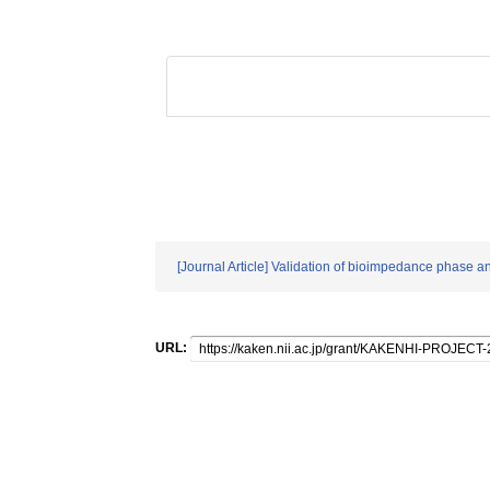
[Journal Article] Validation of bioimpedance phase ang
URL: