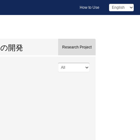
How to Use
ムの開発
Research Project