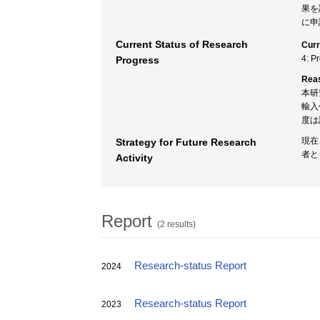
果を
に申
Current Status of Research
Curr
4: P
Progress
Rea
本研
輸入
度は
現在
Strategy for Future Research
者と
Activity
Report
(2 results)
Research-status Report
2024
Research-status Report
2023