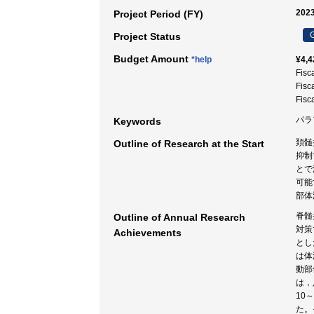
2023
Project Period (FY)
G
Project Status
Budget Amount
*help
¥4,4
Fisc
Fisc
Fisc
パラア
Keywords
頚髄
Outline of Research at the Start
抑制
とで
可能
部体
脊髄
Outline of Annual Research
対策
Achievements
とし
は体
動部
は，
10
た。