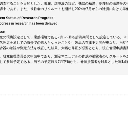
調査することを目的とした。現在、環境温の設定、機器の精度、冷却剤の温度等の
請中である。また、被験者のリクルートも開始し2024年7月からの計測に向けて準
ent Status of Research Progress
rogress in research has been delayed.
son
究の環境設定として、暑熱環境である7月～9月を計測期間として設定している。20
代理店を通しての海外での購入となったことや、製品の在庫不足等が重なり、当初予
計器の確認や測定方法を検証した結果、大幅な修正が必要となり、現在倫理申請書類
、研究倫理委員会の申請中であり、測定マニュアルの作成や被験者のリクルートを進
して参加予定である。当初の予定通り7月下旬から、脊髄損傷者を対象とした運動