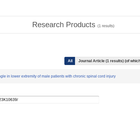
Research Products
(
1
results)
All
Journal Article (1 results) (of wh
le in lower extremity of male patients with chronic spinal cord injury