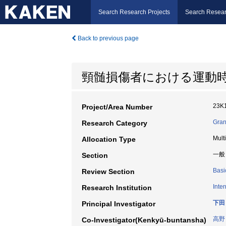
Search Research Projects
Search Resear
Back to previous page
頸髄損傷者における運動
23K
Project/Area Number
Gran
Research Category
Mult
Allocation Type
一般
Section
Basi
Review Section
Inte
Research Institution
下田
Principal Investigator
高野
Co-Investigator(Kenkyū-buntansha)