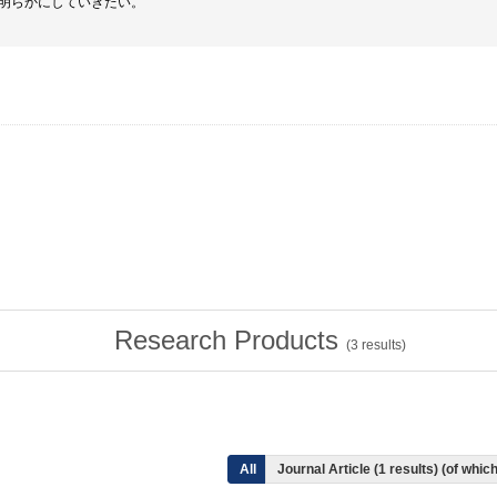
明らかにしていきたい。
Research Products
(
3
results)
All
Journal Article (1 results) (of whi