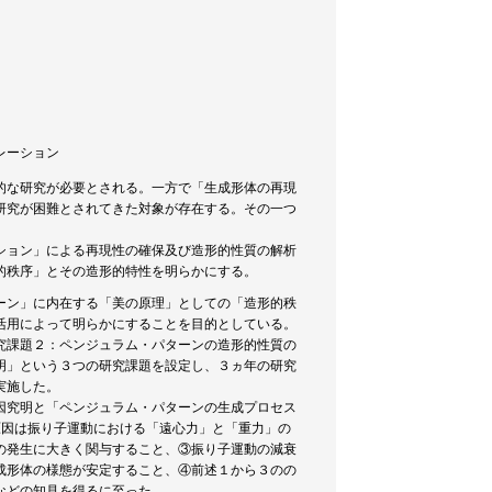
ュレーション
的な研究が必要とされる。一方で「生成形体の再現
研究が困難とされてきた対象が存在する。その一つ
ション」による再現性の確保及び造形的性質の解析
的秩序」とその造形的特性を明らかにする。
ーン」に内在する「美の原理」としての「造形的秩
活用によって明らかにすることを目的としている。
究課題２：ペンジュラム・パターンの造形的性質の
明」という３つの研究課題を設定し、３ヵ年の研究
実施した。
因究明と「ペンジュラム・パターンの生成プロセス
原因は振り子運動における「遠心力」と「重力」の
の発生に大きく関与すること、③振り子運動の減衰
成形体の様態が安定すること、④前述１から３のの
などの知見を得るに至った。