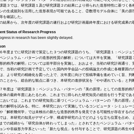
課題３では、研究課題１及び研究課題２の結果により得られた造形特性に基づく各
ンの生成規則を活用した造形表現が可能であること、②数理モデル自体に「美の原
等を確認した。
の結果から、次年度の研究課題の遂行および研究計画最終年度における研究成果の
ent Status of Research Progress
rogress in research has been slightly delayed.
son
６年度までに研究計画で策定した３つの研究課題のうち、「研究課題１：ペンジュ
ペンジュラム・パターンの造形的性質の解析」については大半を実施、「研究課題
形的秩序の解明」については前半部分を実施し、おおよそ、当初の研究計画通り、
で、当初の研究計画で予定していた国内外学会誌への投稿論文の作成に各種要因の
は、より研究の精緻化を図った上で、次年度に向けて投稿準備を進めていく旨、判
のことから、総合的な観点に基づき、本研究の進捗状況を「やや遅れている」と判
７年度は「研究課題３：ペンジュラム・パターンの『美の原理』としての造形的秩
全体の最終年度にあたるため、これまでに得られた研究知見の総括を行う予定であ
においては、これまでの研究知見に基づくペンジュラム・パターンの『美の原理』
性の解明を試みる。特に、本研究において実施しているコンピュータ・シミュレー
や「解析幾何学」では未検出の新たな造形的秩序を発見できる可能性が存在するの
では、本研究の知見がデザイン学、構成学研究の上でどのような立ち位置を占め、
までの経緯から「研究自体が終わってしまった」とされてきたペンジュラム・パタ
ョンや非線形力学系といった「新たな視点」を付与することで、研究課題の再生や