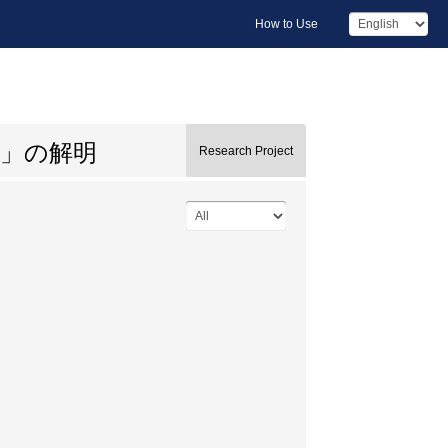
How to Use
」の解明
Research Project