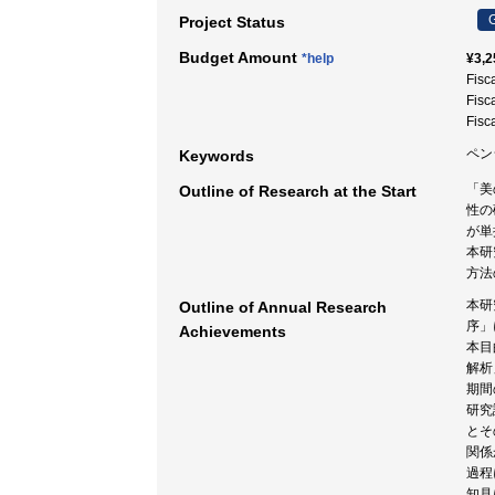
G
Project Status
Budget Amount
*help
¥3,2
Fisc
Fisc
Fisc
ペン
Keywords
「美
Outline of Research at the Start
性の
が単
本研
方法
本研
Outline of Annual Research
序」
Achievements
本目
解析
期間
研究
とそ
関係
過程
知見