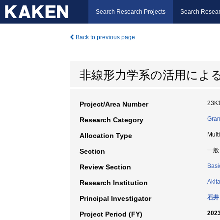
Search Research Projects
Search Resear
Back to previous page
非線形力学系の活用によ
23K
Project/Area Number
Gran
Research Category
Mult
Allocation Type
一般
Section
Basi
Review Section
Akit
Research Institution
石井
Principal Investigator
2023
Project Period (FY)