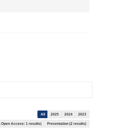
All
2025
2024
2023
ch Open Access: 1 results)
Presentation (2 results)