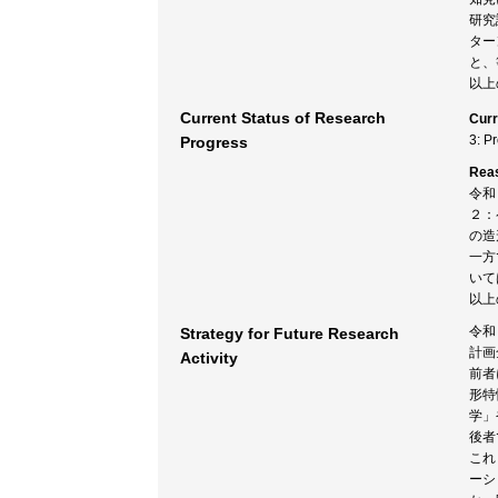
研究
ター
と、
以上
Current Status of Research
Curr
3: P
Progress
Rea
令和
２：
の造
一方
いて
以上
令和
Strategy for Future Research
計画
Activity
前者
形特
学」
後者
これ
ーシ