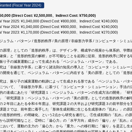
ranted (Fiscal Year 2024)
50,000 (Direct Cost: ¥2,500,000、Indirect Cost: ¥750,000)
al Year 2025: ¥1,040,000 (Direct Cost: ¥800,000、Indirect Cost: ¥240,000)
al Year 2024: ¥1,040,000 (Direct Cost: ¥800,000、Indirect Cost: ¥240,000)
al Year 2023: ¥1,170,000 (Direct Cost: ¥900,000、Indirect Cost: ¥270,000)
ジュラム・パターン / 造形的秩序 / 美の原理 / 非線形力学系 / コンピュータ・シミ
の原理」としての「造形的秩序」は、デザイン学、構成学の視座から体系的、学際
確保」と「造形的性質の解析」が不可能なことを起因に従前、造形的秩序に関する
振り子の減衰運動によって生成される「ペンジュラム・パターン」である。
究は「非線形力学系」に基づく諸法則の知見の導入と「コンピュータ・シミュレー
の開発を通じて、ペンジュラム・パターンに内在する「美の原理」としての「造形
究は、振り子の減衰運動の軌跡によって生成される形である「ペンジュラム・パタ
について、「非線形力学系」に基づく「コンピュータ・シミュレーション」手法の
的の達成にあたり「研究課題１：ペンジュラム・パターンの生成方法の開発」「研
」「研究課題３：ペンジュラム・パターンの『美の原理』としての造形的秩序の解
の２年目にあたる令和６年度は、研究課題２の大半および研究課題３の前半部分を
課題２では、前年度に着手した「形体生成初期に生じる生成形体の『乱れ』」の原
の造形的特性」の明確化、という2点から研究を遂行し、①生成初期の「乱れ」の
から説明可能なこと、②特に「遠心力」の「水平方向」成分の「偏り」が「乱れ」
において、運動の主力の「遠心力」から「重力」への移行期に「偏り」を是正し生
に基づきペンジュラム・パターンの造形的特性の明確化が可能と考えられること、