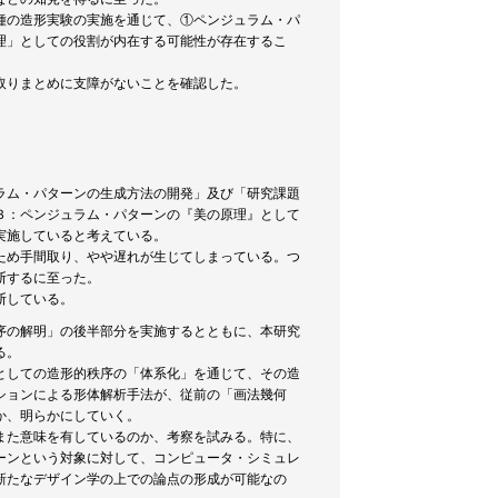
種の造形実験の実施を通じて、①ペンジュラム・パ
理」としての役割が内在する可能性が存在するこ
取りまとめに支障がないことを確認した。
ラム・パターンの生成方法の開発」及び「研究課題
３：ペンジュラム・パターンの『美の原理』として
実施していると考えている。
ため手間取り、やや遅れが生じてしまっている。つ
断するに至った。
断している。
序の解明」の後半部分を実施するとともに、本研究
る。
としての造形的秩序の「体系化」を通じて、その造
ションによる形体解析手法が、従前の「画法幾何
か、明らかにしていく。
また意味を有しているのか、考察を試みる。特に、
ーンという対象に対して、コンピュータ・シミュレ
新たなデザイン学の上での論点の形成が可能なの