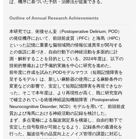
ば、機序に基づいた予防・治療法が提案できる。
Outline of Annual Research Achievements
本研究では、術後せん妄（Postoperative Delirium; POD）
の発症機序において、前頭前皮質（PFC）と海馬（HPC）
といった記憶に重要な脳領域間の情報伝達異常が関与する
との仮説に基づき、自由行動下の神経活動を多面的に計
測・解析することを目的としている。2024年度は、以下の
技術的整備および予備的実施を中心に研究を進めた。
前年度に作成を試みたPODモデルマウス（短期記憶障害を
呈するモデル）は、新しい麻酔器の使用による麻酔条件の
変更などの影響で、安定して短期記憶障害を再現できなか
った。そこで本年度は、より再現性が高く、既に研究室内
で確立されている術後神経認知機能障害（Postoperative
Neurocognitive Disorder; NCD）モデルを用いて、前頭前皮
質および海馬における神経活動の記録を検討した。
まず、多点電極による脳波測定系を構築し、自由行動下で
安定した信号取得が可能となるよう、記録条件の最適化を
行った。脳波信号の品質向上とノイズ管理の課題に対応し