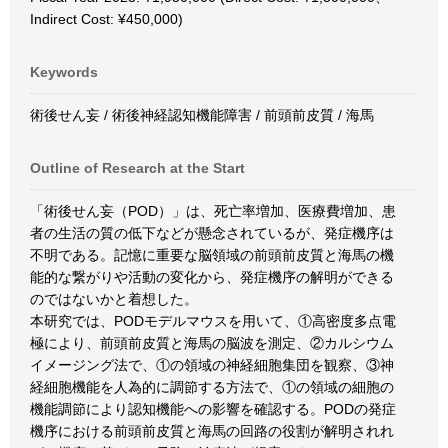
Indirect Cost: ¥450,000)
Keywords
術後せん妄 / 術後神経認知機能障害 / 前頭前皮質 / 海馬
Outline of Research at the Start
「術後せん妄（POD）」は、死亡率増加、医療費増加、患
者の生活の質の低下などが懸念されているが、発症機序は
不明である。記憶に重要な脳領域の前頭前皮質と海馬の機
能的な繋がりや活動の変化から、発症機序の解明ができる
のではないかと着想した。
本研究では、PODモデルマウスを用いて、①高密度多点電
極により、前頭前皮質と海馬の脳波を測定、②カルシウム
イメージング法で、①の領域の神経細胞集団を観察、③神
経細胞機能を人為的に調節する方法で、①の領域の細胞の
機能調節により認知機能への影響を確認する。PODの発症
機序における前頭前皮質と海馬の回路の役割が解明されれ