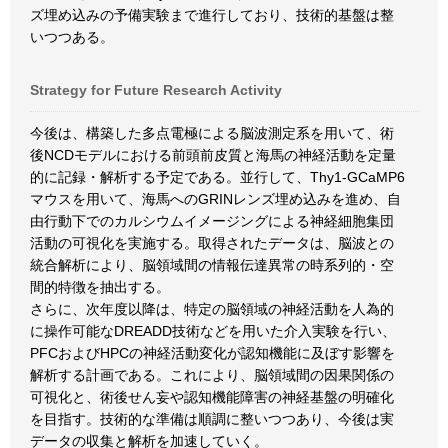
ズ埋め込みの予備実験まで進行しており、技術的基盤は整
いつつある。
Strategy for Future Research Activity
今後は、構築した多点電極による脳波測定系を用いて、術
後NCDモデルにおける前頭前皮質と海馬の神経活動を定量
的に記録・解析する予定である。並行して、Thy1-GCaMP6
マウスを用いて、海馬へのGRINレンズ埋め込みを進め、自
由行動下でのカルシウムイメージングによる神経細胞集団
活動の可視化を実施する。取得されたデータは、脳波との
統合解析により、脳領域間の情報伝達異常の時系列的・空
間的特徴を抽出する。
さらに、次年度以降は、特定の脳領域の神経活動を人為的
に操作可能なDREADD技術などを用いた介入実験を行い、
PFCおよびHPCの神経活動変化が認知機能に及ぼす影響を
解析する計画である。これにより、脳領域間の因果関係の
可視化と、術後せん妄や認知機能障害の神経基盤の明確化
を目指す。技術的な準備は順調に整いつつあり、今後は実
データの収集と解析を加速していく。