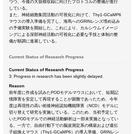
つつ、今後の大規模収録に向けたプロトコルの整備が進行
している。
また、神経細胞集団活動の可視化に向けて、Thy1-GCaMP6
マウスの導入準備を完了し、海馬へのGRINレンズ埋め込み
の予備実験を開始した。これにより、カルシウムイメージ
ングによる深部神経活動の可視化に必要な手技と体制の整
備が順調に進展している。
Current Status of Research Progress
Current Status of Research Progress
3: Progress in research has been slightly delayed.
Reason
前年度に作成を試みたPODモデルマウスにおいて、短期記
憶障害を安定して再現することが困難であったため、今年
度は再現性の高い術後神経認知機能障害（NCD）モデルに
切り替えて研究を実施している。このため、当初予定して
いたPODモデルでの神経活動解析は一部未実施となってい
る。一方で、自由行動下での脳波測定系の構築および遺伝
子組換えマウス（Thy1-GCaMP6）の導入準備、GRINレン