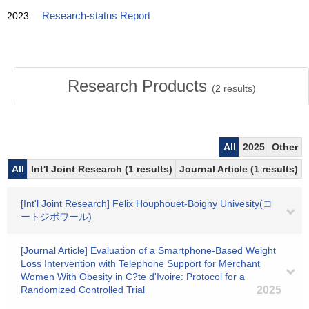
2023
Research-status Report
Research Products
(
2
results)
All
2025
Other
All
Int'l Joint Research (1 results)
Journal Article (1 results)
[Int'l Joint Research] Felix Houphouet-Boigny Univesity(コ
ートジボワール)
[Journal Article] Evaluation of a Smartphone-Based Weight
Loss Intervention with Telephone Support for Merchant
Women With Obesity in C?te d'Ivoire: Protocol for a
Randomized Controlled Trial
2025