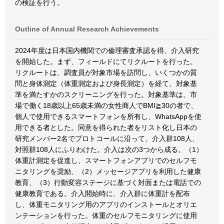
の検証を行う。
Outline of Annual Research Achievements
2024年度は日本国内機関での倫理審査承認を得、介入研究
を開始した。まず、フィールドにてリクルートを行った。
リクルートは、調査員が対象市場を訪問し、いくつかの質
問と身体測定（体重測定および身長測定）を経て、対象基
準を満たすかのスクリーニングを行った。対象基準は、市
場で働く18歳以上65歳未満の女性商人でBMI≧30の者で、
個人で使用できるスマートフォンを所有し、WhatsAppを使
用できる者とした。同意を得られた者をリスト化し日本の
研究メンバー2名でプロトコールに沿って、介入群108人、
対照群108人にふりわけた。介入は次の3つから成る。（1）
体重計測定を促進し、スマートフォンアプリでのセルフモ
ニタリングを奨励、（2）メッセージアプリを利用した健康
教育、（3）行動変容ステージに基づく対面または電話での
健康教育である。介入開始時に、介入群に体重計を配布
し、体重モニタリング用のアプリのインストールとオリエ
ンテーションを行った。体重のセルフモニタリングに使用